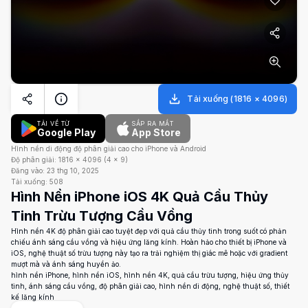
Tải xuống
(
1816
×
4096
)
TẢI VỀ TỪ
SẮP RA MẮT
Google Play
App Store
Hình nền di động độ phân giải cao cho iPhone và Android
Độ phân giải:
1816
×
4096
(
4
×
9
)
Đăng vào:
23 thg 10, 2025
Tải xuống:
508
Hình Nền iPhone iOS 4K Quả Cầu Thủy
Tinh Trừu Tượng Cầu Vồng
Hình nền 4K độ phân giải cao tuyệt đẹp với quả cầu thủy tinh trong suốt có phản
chiếu ánh sáng cầu vồng và hiệu ứng lăng kính. Hoàn hảo cho thiết bị iPhone và
iOS, nghệ thuật số trừu tượng này tạo ra trải nghiệm thị giác mê hoặc với gradient
mượt mà và ánh sáng huyền ảo.
hình nền iPhone, hình nền iOS, hình nền 4K, quả cầu trừu tượng, hiệu ứng thủy
tinh, ánh sáng cầu vồng, độ phân giải cao, hình nền di động, nghệ thuật số, thiết
kế lăng kính