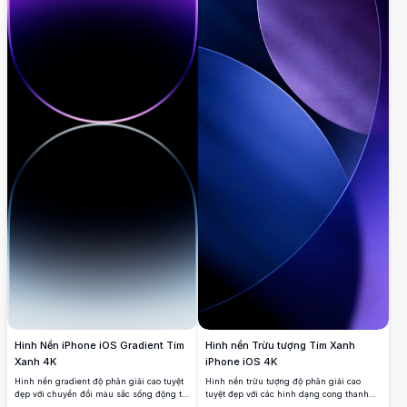
Hình nền Trừu tượng Tím Xanh
Hình Nền iPhone iOS Gradient Tím
iPhone iOS 4K
Xanh 4K
Hình nền trừu tượng độ phân giải cao
Hình nền gradient độ phân giải cao tuyệt
tuyệt đẹp với các hình dạng cong thanh
đẹp với chuyển đổi màu sắc sống động từ
lịch trong gradient tím và xanh đậm. Hoàn
tím sang xanh và các yếu tố thiết kế hình