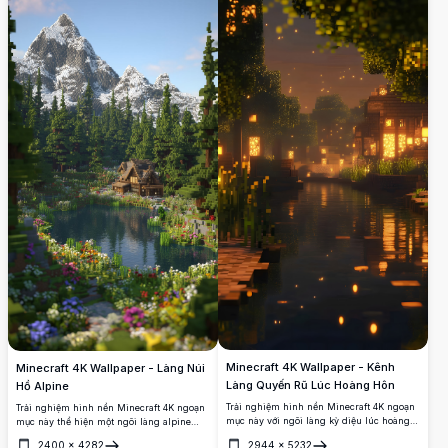
thanh bình và sống động.
thực tế ảo sống động. Được thiết kế riêng
cho các thiết bị di động, hình ảnh độ phân
giải cao này mang đến bầu không khí yên
tĩnh của một vùng hoang dã khối, rất lý
tưởng cho những người đam mê Minecraft
đang tìm cách nâng cao giao diện di động
của họ với nét yên bình.
Minecraft 4K Wallpaper - Kênh
Minecraft 4K Wallpaper - Làng Núi
Làng Quyến Rũ Lúc Hoàng Hôn
Hồ Alpine
Trải nghiệm hình nền Minecraft 4K ngoạn
Trải nghiệm hình nền Minecraft 4K ngoạn
mục này với ngôi làng kỳ diệu lúc hoàng
mục này thể hiện một ngôi làng alpine
hôn có cửa sổ phát sáng, đèn lồng trôi nổi
tuyệt đẹp nép mình bên cạnh một hồ nước
2400
×
4282
2944
×
5232