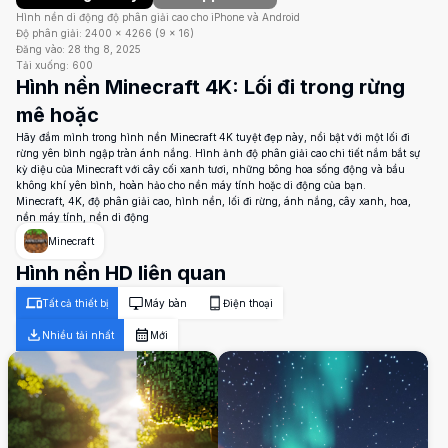
Hình nền di động độ phân giải cao cho iPhone và Android
Độ phân giải:
2400
×
4266
(
9
×
16
)
Đăng vào:
28 thg 8, 2025
Tải xuống:
600
Hình nền Minecraft 4K: Lối đi trong rừng
mê hoặc
Hãy đắm mình trong hình nền Minecraft 4K tuyệt đẹp này, nổi bật với một lối đi
rừng yên bình ngập tràn ánh nắng. Hình ảnh độ phân giải cao chi tiết nắm bắt sự
kỳ diệu của Minecraft với cây cối xanh tươi, những bông hoa sống động và bầu
không khí yên bình, hoàn hảo cho nền máy tính hoặc di động của bạn.
Minecraft, 4K, độ phân giải cao, hình nền, lối đi rừng, ánh nắng, cây xanh, hoa,
nền máy tính, nền di động
Minecraft
Hình nền HD liên quan
Tất cả thiết bị
Máy bàn
Điện thoại
Nhiều tải nhất
Mới