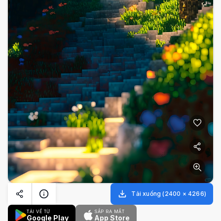
Tải xuống
(
2400
×
4266
)
TẢI VỀ TỪ
SẮP RA MẮT
Google Play
App Store