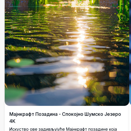
Мајнкрафт Позадина - Спокојно Шумско Језеро
4K
Искуство ове задивљујуће Мајнкрафт позадине која