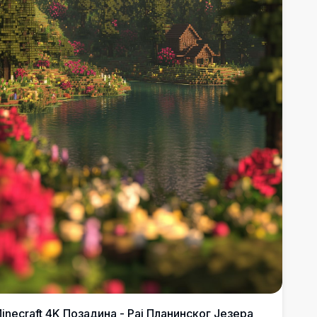
inecraft 4K Позадина - Рај Планинског Језера