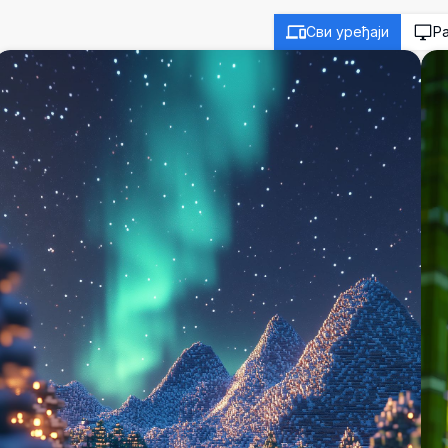
Сви уређаји
Р