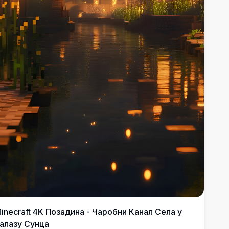
inecraft 4K Позадина - Чаробни Канал Села у
алазу Сунца