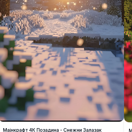
Мајнкрафт 4К Позадина - Снежни Залазак
M