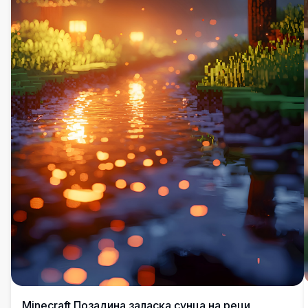
Minecraft Позадина заласка сунца на реци