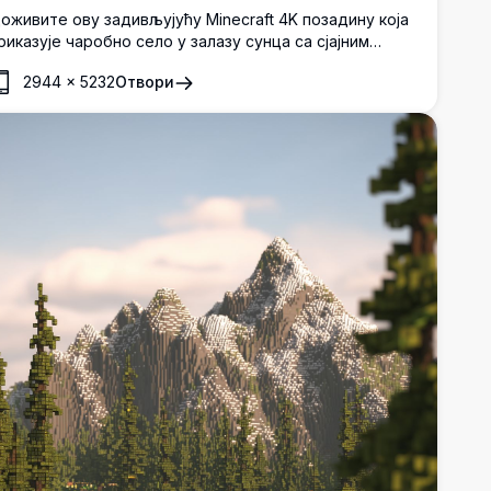
оживите ову задивљујућу Minecraft 4K позадину која
риказује чаробно село у залазу сунца са сјајним
розорима, лебдећим фењерима и мирним одразима
2944
×
5232
Отвори
анала. Ово високорезолуционо уметничко дело хвата
опли амбијент пријатног вечера у пикселованом
вету.