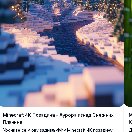
Minecraft 4K Позадина - Аурора изнад Снежних
M
Планина
Уроните се у ову задивљујућу Minecraft 4K позадину
Д