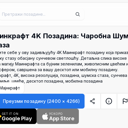
инкрафт 4K Позадина: Чаробна Шу
аза
те себе у ову задивљујућу 4K Маинкрафт позадину која приказ
ку стазу обасјану сунчевом светлошћу. Детаљна слика високе
а магију Маинкрафта са бујним зеленилам, живописним цвећем 
сфером, савршена за вашу десктоп или мобилну позадину.
рафт, 4K, висока резолуција, позадина, шумска стаза, сунчева
ниље, цвеће, десктоп позадина, мобилна позадина
Мајнкрафт
Преузми позадину
(
2400
×
4266
)
GET IT ON
УСКОРО
Google Play
App Store