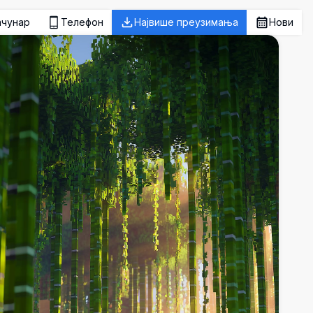
ачунар
Телефон
Највише преузимања
Нови