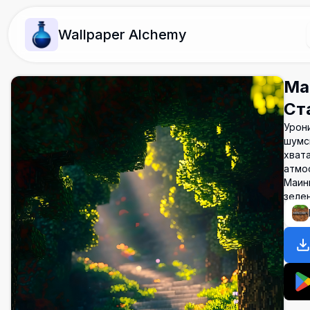
Wallpaper Alchemy
Ма
Ст
Урони
шумс
хват
атмо
Маинк
зеле