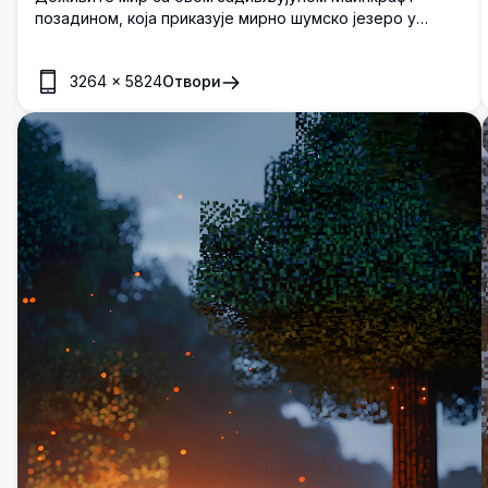
позадином, која приказује мирно шумско језеро у
живописној 4K резолуцији. Слика прелепо приказује
пикселизовану бујну вегетацију и рефлектирајућу воду,
3264
×
5824
Отвори
пружајући упечатљив виртуелни бег. Прилагођена за
мобилне уређаје, ова слика високе резолуције
оживљава миран амбијент блокиране дивљине, што је
чини савршеном за ентузијасте Маинкрафта који траже
да обогате свој мобилни интерфејс умирујућим
додиром.