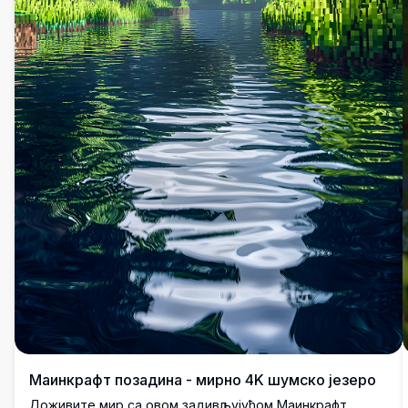
Маинкрафт позадина - мирно 4K шумско језеро
Доживите мир са овом задивљујућом Маинкрафт