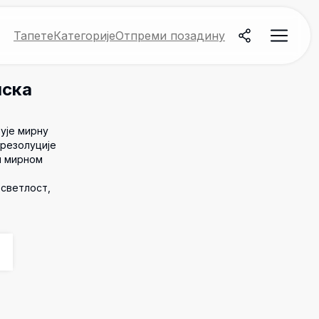
Тапете
Категорије
Отпреми позадину
мска
ује мирну
 резолуције
и мирном
 светлост,