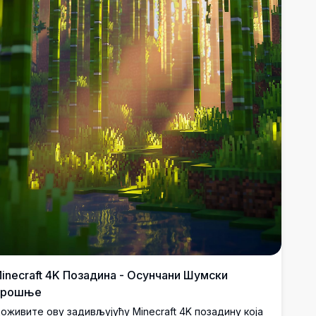
inecraft 4K Позадина - Осунчани Шумски
Крошње
оживите ову задивљујућу Minecraft 4K позадину која