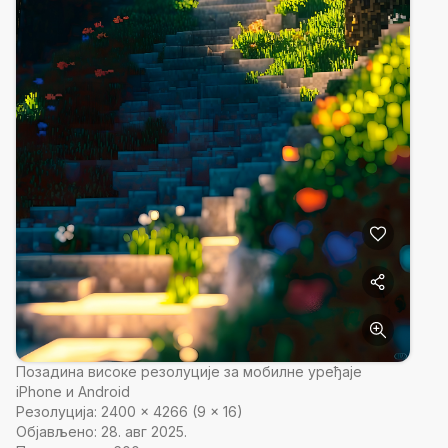
Позадина високе резолуције за мобилне уређаје
iPhone и Android
Резолуција:
2400
×
4266
(
9
×
16
)
Објављено:
28. авг 2025.