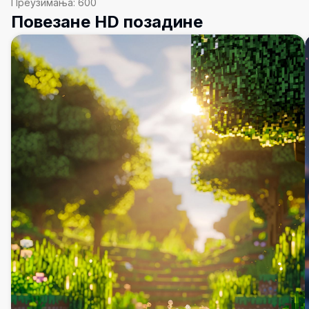
Преузимања:
600
Повезане HD позадине