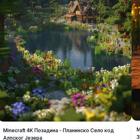
M
Minecraft 4K Позадина - Планинско Село код
З
Алпског Језера