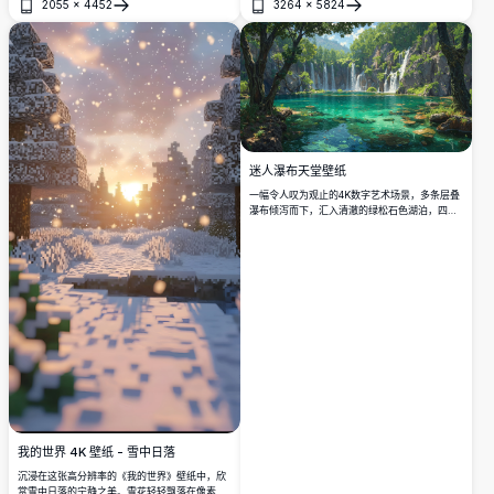
2055
×
4452
3264
×
5824
打开
打开
迷人瀑布天堂壁纸
一幅令人叹为观止的4K数字艺术场景，多条层叠
瀑布倾泻而下，汇入清澈的绿松石色湖泊，四周
环绕着茂密的古树和崎岖的悬崖，令人感受到宁
静而未被触及的自然天堂。
我的世界 4K 壁纸 - 雪中日落
沉浸在这张高分辨率的《我的世界》壁纸中，欣
赏雪中日落的宁静之美。雪花轻轻飘落在像素化