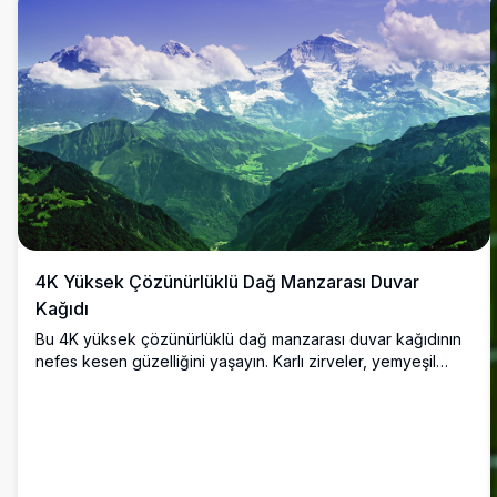
gökyüzünün altında yükselen heybetli dağlar içeriyor. Doğa
severler ve sanat tutkunları için, duvar kağıtları veya
baskılar için çarpıcı, yüksek kaliteli dijital bir sanat eseri
arayanlar için mükemmel.
4K Yüksek Çözünürlüklü Dağ Manzarası Duvar
Kağıdı
Bu 4K yüksek çözünürlüklü dağ manzarası duvar kağıdının
nefes kesen güzelliğini yaşayın. Karlı zirveler, yemyeşil
vadiler ve kabarık bulutlarla canlı mavi bir gökyüzü içeren
bu görüntü, doğanın huzurlu özünü yakalar. Masaüstü arka
planları veya duvar sanatı için mükemmel olan bu ultra-HD
duvar kağıdı, Alplerin sakinliğini ekranınıza çarpıcı
detaylarla getirir.