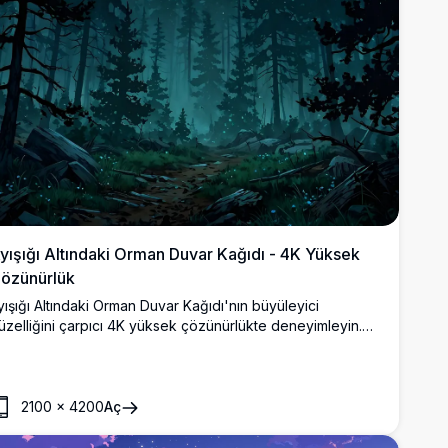
yışığı Altındaki Orman Duvar Kağıdı - 4K Yüksek
özünürlük
yışığı Altındaki Orman Duvar Kağıdı'nın büyüleyici
üzelliğini çarpıcı 4K yüksek çözünürlükte deneyimleyin.
ıldızlarla dolu bir gece gökyüzünün altında yoğun çam
ğaçlarının arasından parlayan dolunayın nefes kesici
anzarasını sunan bu yüksek kaliteli görüntü, masaüstü
eya mobil ekranlar için mükemmeldir. Net ve detaylı
2100
×
4200
Aç
örsellerle, huzurlu ve mistik bir atmosfere dalın.