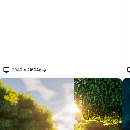
3840
×
2160
Aç