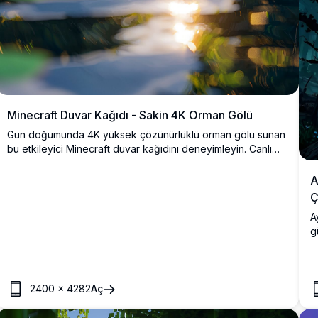
Minecraft Duvar Kağıdı - Sakin 4K Orman Gölü
Gün doğumunda 4K yüksek çözünürlüklü orman gölü sunan
bu etkileyici Minecraft duvar kağıdını deneyimleyin. Canlı
yeşil ağaçlar ve canlı bitki örtüsü, altın güneş ışığını yansıtan
parıldayan suyun etrafını çerçeveliyor. Oyuncular için
A
mükemmel olan bu detaylı manzara, sürükleyici ve bloklu
Ç
cazibesi ile masaüstü veya mobil ekranınızı geliştirir.
A
g
Y
a
m
v
2400
×
4282
Aç
g