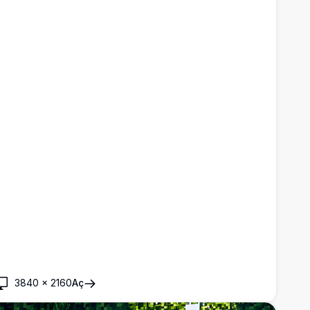
3840
×
2160
Aç