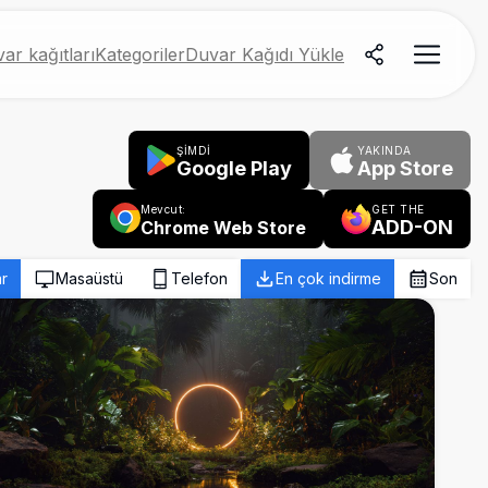
ar kağıtları
Kategoriler
Duvar Kağıdı Yükle
ŞİMDİ
YAKINDA
Google Play
App Store
Mevcut:
GET THE
ADD-ON
Chrome Web Store
r
Masaüstü
Telefon
En çok indirme
Son