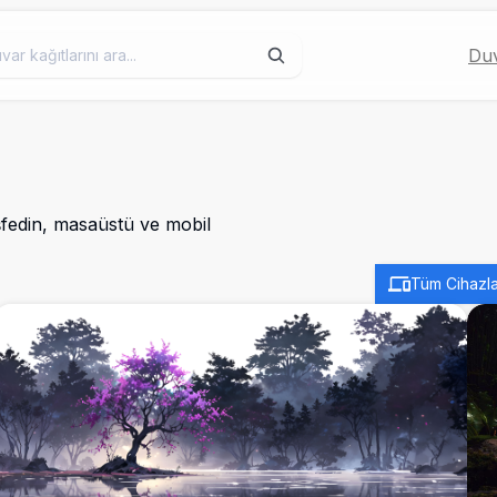
Duv
şfedin, masaüstü ve mobil
Tüm Cihazla