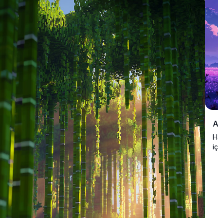
A
H
i
a
p
ç
m
e