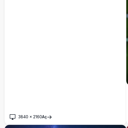
3840
×
2160
Aç