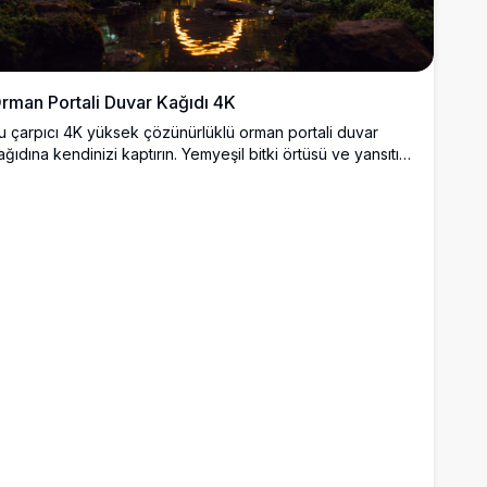
rman Portali Duvar Kağıdı 4K
u çarpıcı 4K yüksek çözünürlüklü orman portali duvar
ağıdına kendinizi kaptırın. Yemyeşil bitki örtüsü ve yansıtıcı
ir akarsu arasında yer alan ışıldayan dairesel bir portal ile
ne çıkan bu nefes kesici manzara, doğa ve mistisizmi
armanlıyor. Canlı renkler ve karmaşık detaylarla masaüstü
eya mobil ekranınızı geliştirmek için mükemmeldir, her
ihaz için sakin ama büyüleyici bir arka plan sunar.