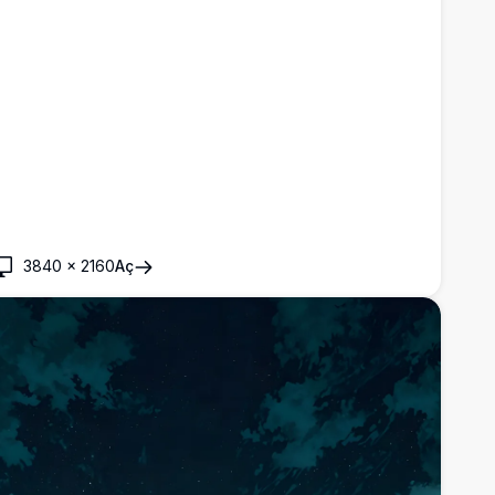
3840
×
2160
Aç