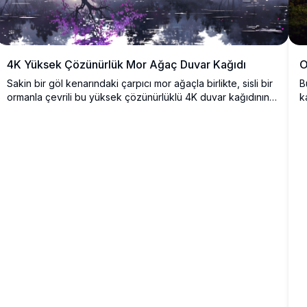
O
4K Yüksek Çözünürlük Mor Ağaç Duvar Kağıdı
B
Sakin bir göl kenarındaki çarpıcı mor ağaçla birlikte, sisli bir
k
ormanla çevrili bu yüksek çözünürlüklü 4K duvar kağıdının
b
huzurlu güzelliğine dalın. Canlı renkler ve detaylı yansıma,
ö
masaüstü veya mobil için mükemmel olan huzurlu ve
h
büyüleyici bir sahne yaratır.
v
c