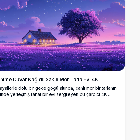
nime Duvar Kağıdı: Sakin Mor Tarla Evi 4K
ayallerle dolu bir gece göğü altında, canlı mor bir tarlanın
çinde yerleşmiş rahat bir evi sergileyen bu çarpıcı 4K
nime duvar kağıdına dalın. Görkemli mor bir ağaç ve
arıldayan yıldızlar sakin atmosferi güçlendirir, yüksek
özünürlüklü ekranlar için mükemmeldir. Büyüleyici bir
asaüstü veya mobil arka plan olarak ideal olan bu sanat
seri, canlı ayrıntılarda fantezi ve huzuru harmanlar.