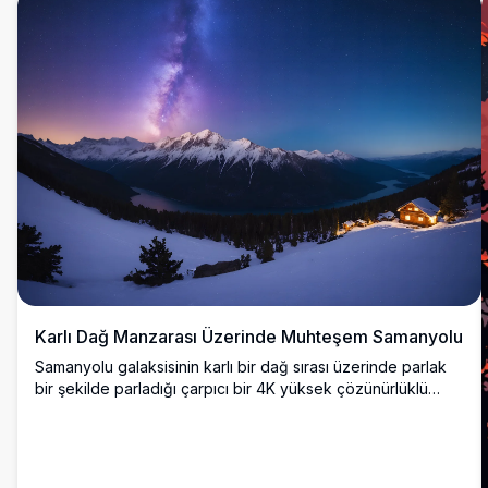
Karlı Dağ Manzarası Üzerinde Muhteşem Samanyolu
Samanyolu galaksisinin karlı bir dağ sırası üzerinde parlak
bir şekilde parladığı çarpıcı bir 4K yüksek çözünürlüklü
görüntü. Sahne, karla kaplı zirveleri ve yıldızlı gökyüzünü
yansıtan sakin bir gölü içeriyor. Bu nefes kesici kış vahşi
doğası, yıldızlı bir gece altında doğa tutkunları, yıldız
gözlemcileri ve el değmemiş manzaraların güzelliğini