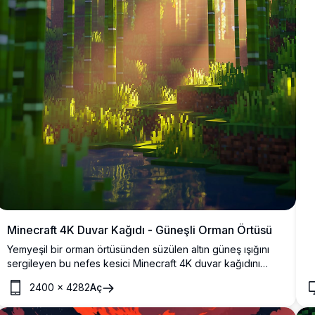
Minecraft 4K Duvar Kağıdı - Güneşli Orman Örtüsü
Yemyeşil bir orman örtüsünden süzülen altın güneş ışığını
sergileyen bu nefes kesici Minecraft 4K duvar kağıdını
deneyimleyin. Yüksek çözünürlüklü görüntü, yüksek
2400
×
4282
Aç
ağaçlar arasında ışık ve gölgenin büyülü etkileşimini
yakalayarak huzurlu ve sürükleyici bir orman atmosferi