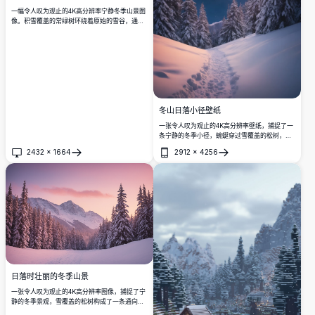
一幅令人叹为观止的4K高分辨率宁静冬季山景图
像。积雪覆盖的常绿树环绕着原始的雪谷，通向
夕阳下壮观天空中的高耸崎岖山峰，伴有柔和的
金色云彩。适合自然爱好者，这幅迷人的场景捕
捉了冬季荒野的宁静美，理想用于墙壁艺术、背
景或旅行灵感。
冬山日落小径壁纸
一张令人叹为观止的4K高分辨率壁纸，捕捉了一
条宁静的冬季小径，蜿蜒穿过雪覆盖的松树，通
向日落时分雄伟的山脉。天空闪耀着橙色和粉色
2432
×
1664
2912
×
4256
的鲜艳色调，为冰雪覆盖的景观投下温暖的光
打开
打开
芒。适合自然爱好者，这张惊艳的图片将雪山逃
逸的宁静带到您的桌面或手机屏幕上，是一个平
静而风景如画的背景的理想选择。
日落时壮丽的冬季山景
一张令人叹为观止的4K高分辨率图像，捕捉了宁
静的冬季景观，雪覆盖的松树构成了一条通向雄
伟山脉的路径。天空在宁静的日落时分泛着柔和