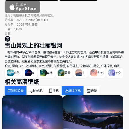
即将推出
App Store
适用于电脑和手机屏幕的高分辨率壁纸
分辨率：
4256
×
2912
(
19
×
13
)
发布于：
2025年5月18日
下载：
1,876
来源
雪山景观上的壮丽银河
一幅惊艳的4K高分辨率图像，展现银河在雪山山脉上方熠熠生辉。画面中有积雪覆盖的山峰和
宁静的湖泊，湖面倒映着星光璀璨的天空。这个令人叹为观止的冬季荒野星空场景，非常适合
自然爱好者、观星者和追求未受破坏的景观之美的人。
银河, 雪山, 4K, 高分辨率, 夜空, 观星, 冬季景观, 自然摄影, 宁静湖泊, 星空, 户外探险, 山景
自然
夜
森林
风景
山
冬天
天空
相关高清壁纸
所有设备
台式机
手机
最多下载
最新