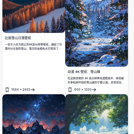
壮丽雪山日落壁纸
一张令人叹为观止的4K高分辨率壁纸，捕捉了日
落时分壮丽的雪山。落日的金橙色光芒照亮了崎
岖的山峰，为雪覆盖的山坡和下面的常绿森林投
下温暖的色调。非常适合自然爱好者，这张惊艳
的风景图像将山脉的宁静之美带到您的桌面或移
动设备屏幕上，为任何设备提供一个平和而鼓舞
人心的背景。
动漫 4K 壁纸：雪山峰
在这款惊艳的 4K 高分辨率动漫壁纸中，体验被
冬季松树环绕的雪山峰的宁静之美。非常适合那
些喜欢将大自然的宁静与动漫艺术的魅力结合在
1664
×
2432
600
×
1200
一起的人。
打开
打开