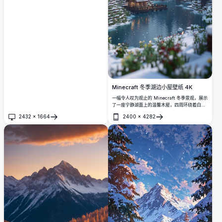
的粉红色和紫色光芒，营造出一种神奇而宁静的
景象。非常适合自然爱好者，这张惊艳的照片展
示了冬季山脉的美丽，非常适合作为墙壁艺术、
桌面壁纸或旅行灵感。
Minecraft 冬季湖边小屋壁纸 4K
一幅令人叹为观止的 Minecraft 冬季景观，展示
了一座宁静湖面上的温馨木屋，四周环绕着白雪
覆盖的松树和雄伟壮观的山脉，以震撼人心的 4K
2432
×
1664
2400
×
4282
分辨率呈现。
打开
打开