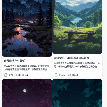
动漫壁纸：4K超高清自然场景
动漫山地夜空壁纸
沉浸在这个令人惊叹的4K超高清动漫壁纸中，展
令人叹为观止的动漫风格山地景观，白雪皑皑的
现了宁静的自然场景。一个宁静的湖泊安卧在郁
山峰在璀璨星空下熠熠生辉。宁静的河流倒映着
郁葱葱的绿色山脉之间，被高耸的树木和散发金
点点光芒与银河，四周被幽暗的松林和绚丽的宇
色光芒的灿烂阳光环绕。一张木制长椅邀请着平
2208
×
3903
2575
×
4406
宙云彩所环绕。
静的沉思，融合了鲜艳的色彩和细致的艺术。完
打开
打开
美用于提升桌面或移动屏幕，带来令人屏息的高
品质视觉体验。