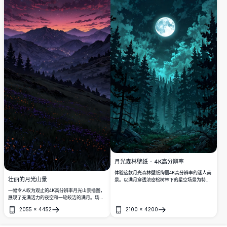
月光森林壁纸 - 4K高分辨率
体验这款月光森林壁纸绚丽4K高分辨率的迷人美
壮丽的月光山景
景。以满月穿透浓密松树林下的星空场景为特
色， 这张高质量的图像非常适合桌面或移动屏
一幅令人叹为观止的4K高分辨率月光山景插图，
幕。在清晰，详细的视觉效果中沉浸在宁静和神
展现了充满活力的夜空和一轮皎洁的满月。场景
秘的氛围中。
包括点缀着野花的连绵丘陵、闪烁着村庄灯光的
2055
×
4452
2100
×
4200
宁静山谷，以及在星光闪烁的紫色夜空下巍峨的
打开
打开
山脉。适合热爱自然和艺术的爱好者，寻找令人
惊叹的高品质数字艺术品作为壁纸或印刷品。