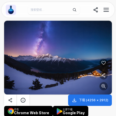
Wallpaper Alchemy
下载
(
4256
×
2912
)
可在
立即下载
Chrome Web Store
Google Play