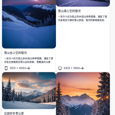
雪山湖上空的银河
一张令人叹为观止的4K高分辨率图像，捕捉了银
河系照亮宁静的雪山景观。银河的鲜艳紫色和粉
红色调与雪覆盖的山峰和下方平静的湖泊形成美
丽对比，湖面倒映着星空。前景中积雪的树木和
新鲜的足迹为这个迷人的夜景增添了深度，非常
适合寻求令人震撼视觉效果的自然和天文摄影爱
好者。
雪山谷上空的银河
一张令人叹为观止的4K高分辨率图像，捕捉了银
河系在夜晚照亮雪山谷的景象。雪覆盖的山峰和
常青树环绕着宁静的湖泊和下方依偎的小村庄，
3120
×
4560
2432
×
1664
在星空下柔和地发光。适合自然爱好者、天文摄
打开
打开
影爱好者以及寻找用于墙壁艺术或数字收藏的壮
丽景观的人。
壮丽的冬季山景