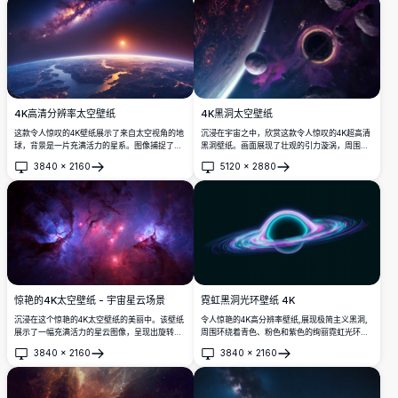
4K高清分辨率太空壁纸
4K黑洞太空壁纸
这款令人惊叹的4K壁纸展示了来自太空视角的地
沉浸在宇宙之中，欣赏这款令人惊叹的4K超高清
球，背景是一片充满活力的星系。图像捕捉了地
黑洞壁纸。画面展现了壮观的引力漩涡，周围环
球上的日出，以生动的细节突出了大陆和海洋。
绕着天体、发光的星云，以及探索无限虚空的宇
3840
×
2160
5120
×
2880
非常适合作为桌面或移动设备的背景，提供了我
航员。完美适合热爱太空的爱好者，为桌面或移
打开
打开
们世界和宇宙的壮丽景观。
动设备屏幕带来震撼的宇宙视觉体验。
惊艳的4K太空壁纸 - 宇宙星云场景
霓虹黑洞光环壁纸 4K
沉浸在这个惊艳的4K太空壁纸的美丽中。该壁纸
令人惊艳的4K高分辨率壁纸,展现极简主义黑洞,
展示了一幅充满活力的星云图像，呈现出旋转的
周围环绕着青色、粉色和紫色的绚丽霓虹光环。
紫色、蓝色和红色，这张高分辨率图像捕捉了令
这款宇宙设计为任何桌面或移动屏幕带来天体优
3840
×
2160
3840
×
2160
人生畏的太空深处。作为桌面或移动设备背景，
雅,非常适合追求现代、吸睛背景的太空爱好者,
打开
打开
它展示出复杂的宇宙细节，是太空爱好者和壁纸
具有高级品质细节。
收藏家理想的选择。