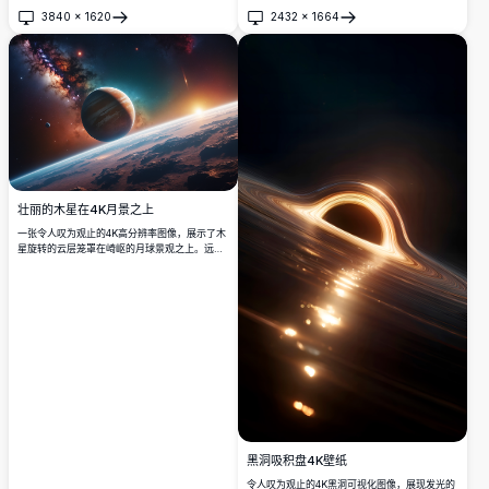
球在浩瀚太空中的美丽，展现了发光的地平线和
3840
×
1620
2432
×
1664
复杂的银河细节。非常适合天文爱好者、太空爱
打开
打开
好者以及任何寻求超高清宇宙震撼视觉的人。
壮丽的木星在4K月景之上
一张令人叹为观止的4K高分辨率图像，展示了木
星旋转的云层笼罩在崎岖的月球景观之上。远处
的日出在岩石地形上投射出温暖的光芒，而充满
活力的星云和星星则构成了令人惊叹的宇宙背
景。这幅超详细的科幻艺术作品以生动的清晰度
捕捉了宇宙的奇观，非常适合空间爱好者、壁纸
或太空主题项目。在这个迷人的场景中体验宇宙
之美。
黑洞吸积盘4K壁纸
令人叹为观止的4K黑洞可视化图像，展现发光的