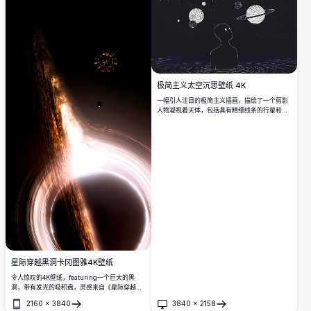
极简主义太空沉思壁纸 4K
一幅引人注目的极简主义插画，描绘了一个剪影
人物凝视着天体，包括具有精细线条的行星和类
似土星的环状行星。以星空宇宙和流动的同心圆
为背景，这件艺术作品捕捉了深空中宇宙奇观和
孤独沉思的深刻感受。
星际穿越黑洞卡冈图雅4K壁纸
令人惊叹的4K壁纸，featuring一个巨大的黑
洞，带有发光的吸积盘，灵感来自《星际穿越》
中的卡冈图雅。一个空间站和行星在附近轨道运
2160
×
3840
3840
×
2158
行，周围是深空中强烈的引力光线弯曲。
打开
打开