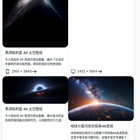
亮岩石地形和远处的山脉。适合天文爱好者、自
然爱好者和寻求壮观天景的摄影师。
黑洞吸积盘 4K 太空壁纸
令人惊叹的 4K 黑洞可视化图像，展示了在深空
中旋转的发光吸积盘。明亮的相对论性喷流和弯
曲的光线在布满星星的黑暗宇宙中构成了令人叹
2160
×
3840
2432
×
1664
为观止的宇宙景象。
打开
打开
黑洞吸积盘 4K 太空壁纸
令人惊叹的 4K 黑洞可视化图像，展示发光的蓝
色吸积盘扭曲光线和时空。以戏剧性的引力透镜
效应为特色，背景是布满繁星的深邃宇宙。
地球与银河系的惊艳4K景观
体验地球在城市灯光照耀下的惊艳4K高清景观，
背景中银河系闪耀夺目。这幅宇宙杰作捕捉了地