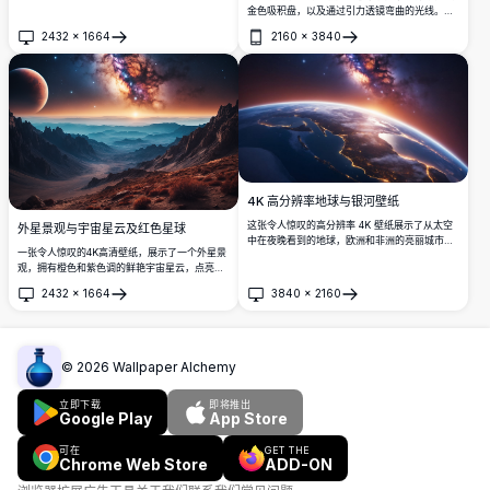
金色吸积盘，以及通过引力透镜弯曲的光线。这
是一幅绝美的超高分辨率宇宙艺术作品，完美适
2432
×
1664
2160
×
3840
用于桌面和移动端壁纸。
打开
打开
4K 高分辨率地球与银河壁纸
这张令人惊叹的高分辨率 4K 壁纸展示了从太空
外星景观与宇宙星云及红色星球
中在夜晚看到的地球，欧洲和非洲的亮丽城市，
一张令人惊叹的4K高清壁纸，展示了一个外星景
以及背景中五彩斑斓的银河。非常适合太空爱好
观，拥有橙色和紫色调的鲜艳宇宙星云，点亮了
者和任何寻找令人惊叹的桌面或移动背景的人。
繁星点点的夜空。左侧一颗巨大的红色星球发出
2432
×
1664
3840
×
2160
光芒，为崎岖的山地地形投下超凡脱俗的色调。
打开
打开
非常适合科幻爱好者，这幅令人叹为观止的艺术
作品是完美的桌面或手机壁纸，将遥远世界的神
秘感带到您的屏幕上。
©
2026
Wallpaper Alchemy
立即下载
即将推出
Google Play
App Store
可在
GET THE
Chrome Web Store
ADD-ON