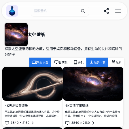
Wallpaper Alchemy
太空 壁纸
探索太空壁纸的惊艳收藏，适用于桌面和移动设备，拥有生动的设计和清晰的
分辨率
所有设备
台式机
手机
最多下载
最新
4K黑洞极简壁纸
4K高清宇宙壁纸
用这款4K高清壁纸体验黑洞的迷人之美。这个极
体验这款4K高清壁纸中令人叹为观止的宇宙星云
简设计捕捉了让人敬畏的黑洞现象，非常适合太
之美。图像展示了一个充满活力、旋转的银河
空爱好者以及任何想要为屏幕增添一丝宇宙优雅
系，色彩鲜艳、细节复杂，非常适合太空爱好者
3840
×
2160
3840
×
2160
的人。
和桌面背景。暗色前景与明亮的天体形成对比，
打开
打开
创造出惊艳的视觉效果。