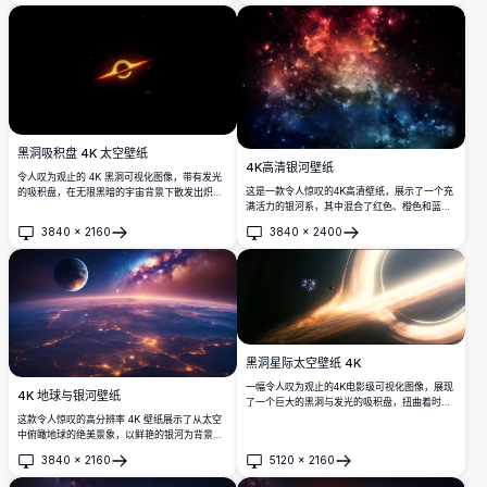
黑洞吸积盘 4K 太空壁纸
4K高清银河壁纸
令人叹为观止的 4K 黑洞可视化图像，带有发光
这是一款令人惊叹的4K高清壁纸，展示了一个充
的吸积盘，在无限黑暗的宇宙背景下散发出炽热
满活力的银河系，其中混合了红色、橙色和蓝色
的橙色和金色光芒。非常适合作为桌面背景，深
的星云。非常适合用作桌面背景，这张图片捕捉
受太空爱好者喜爱。
3840
×
2160
3840
×
2400
了宇宙的美丽和神秘，以其鲜艳的色彩和复杂的
打开
打开
细节增强了任何屏幕。
黑洞星际太空壁纸 4K
一幅令人叹为观止的4K电影级可视化图像，展现
4K 地球与银河壁纸
了一个巨大的黑洞与发光的吸积盘，扭曲着时
空。一艘宇宙飞船和一颗行星在附近轨道运行，
这款令人惊叹的高分辨率 4K 壁纸展示了从太空
以超高分辨率的惊人细节呈现于宇宙虚空之中。
中俯瞰地球的绝美景象，以鲜艳的银河为背景。
此图像捕捉了夜间地球上灯火辉煌的城市、一颗
3840
×
2160
5120
×
2160
天体行星以及生动的银河，非常适合太空爱好
打开
打开
者。