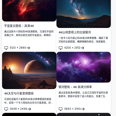
宇宙星云壁纸 - 高清4K
通过这款令人惊叹的4K高清壁纸，沉浸在宇宙的
4K山地景观上的壮丽银河
浩瀚之中，其特点是生动的宇宙星云。鲜艳的红
一张令人叹为观止的4K高分辨率图像，捕捉了银
色和深邃的黑色形成了引人入胜的对比，使其成
河系的全部辉煌，横跨晴朗的夜空。场景展现了
为天文学爱好者以及任何欣赏宇宙之美的人的理
宁静的山地景观，拥有连绵起伏的丘陵和黄昏时
想选择。
5120
×
2880
4256
×
2912
分发光的地平线。非常适合天文爱好者、自然爱
打开
打开
好者和寻求灵感的摄影师。这张超详细的图像展
示了宇宙的美丽和未受触及自然的宁静，非常适
合用作壁纸、印刷品或数字艺术收藏。
银河壁纸 - 4K 高清分辨率
通过这张高清4K壁纸，让自己沉浸在宇宙的壮丽
4K太空与行星景观壁纸
美景中。壁纸中呈现了迷人的星云，充满了生动
沉浸在这幅令人窒息的4K高分辨率壁纸的美丽
的紫色和蓝色，星星散落其中，完美适合桌面或
中，呈现一个令人惊叹的太空与行星景观。欣赏
移动设备背景。
远处行星的活力色彩，伴随着发光的太阳和星
3648
×
2496
3840
×
2160
空，营造出一个宁静而令人敬畏的场景。非常适
打开
打开
合用作桌面或移动设备的背景。