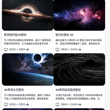
银河系壁纸 4K
黑洞吸积盘4K壁纸
通过这款令人惊叹的 4K 壁纸沉浸在宇宙的美丽
令人惊叹的4K超高分辨率壁纸，展示了被明亮吸
中。该高分辨率图像展示了蓝色、紫色和红色的
积盘环绕的黑洞。引力扭曲的光线在星空背景下
星云，捕捉了空间的广阔和神秘，非常适合用作
创造出迷人的宇宙奇观，以惊人的科学准确性和
5200
×
3250
3840
×
2400
桌面或手机背景。
视觉细节将深空的奥秘带到您的桌面。
打开
打开
4K黑洞漩涡极简壁纸
4K黑洞太空壁纸
沉浸在宇宙深处，欣赏这款令人惊叹的4K超高清
令人惊叹的4K超高清分辨率壁纸，展现了地球大
黑洞壁纸。优雅流动的流线螺旋进入黑暗，这种
气层上方戏剧性的黑洞日食景象。拥有紫色和蓝
极简设计完美捕捉了太空的引力和神秘之美，非
色色调的绚烂宇宙云彩，配以绚丽的天体光效，
5200
×
3250
3840
×
2400
常适合现代桌面和显示器。
打造完美的桌面背景史诗太空场景。
打开
打开