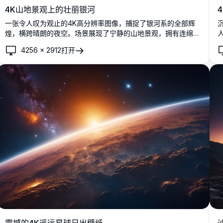
4K山地景观上的壮丽银河
一张令人叹为观止的4K高分辨率图像，捕捉了银河系的全部辉
煌，横跨晴朗的夜空。场景展现了宁静的山地景观，拥有连绵起
伏的丘陵和黄昏时分发光的地平线。非常适合天文爱好者、自然
4256
×
2912
打开
爱好者和寻求灵感的摄影师。这张超详细的图像展示了宇宙的美
丽和未受触及自然的宁静，非常适合用作壁纸、印刷品或数字艺
术收藏。