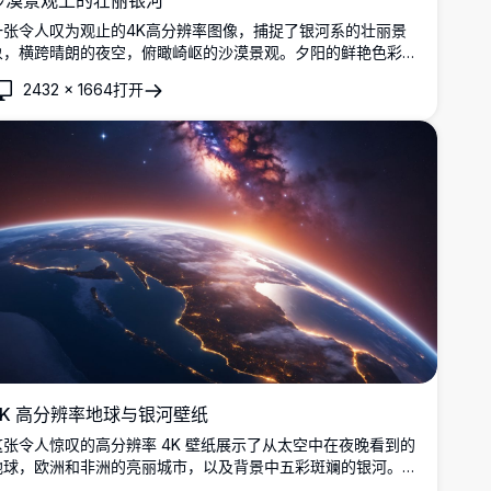
沙漠景观上的壮丽银河
一张令人叹为观止的4K高分辨率图像，捕捉了银河系的壮丽景
象，横跨晴朗的夜空，俯瞰崎岖的沙漠景观。夕阳的鲜艳色彩融
入深夜的深蓝，照亮岩石地形和远处的山脉。适合天文爱好者、
2432
×
1664
打开
自然爱好者和寻求壮观天景的摄影师。
4K 高分辨率地球与银河壁纸
这张令人惊叹的高分辨率 4K 壁纸展示了从太空中在夜晚看到的
地球，欧洲和非洲的亮丽城市，以及背景中五彩斑斓的银河。非
常适合太空爱好者和任何寻找令人惊叹的桌面或移动背景的人。