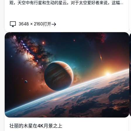
观，天空中有行星和生动的星云。对于太空爱好者来说，这幅图
像以细致的细节和鲜艳的色彩捕捉了一个异世界美景的魅力。
3648
×
2160
打开
壮丽的木星在4K月景之上