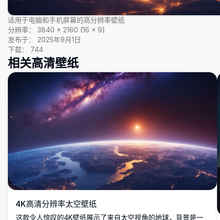
适用于电脑和手机屏幕的高分辨率壁纸
分辨率：
3840
×
2160
(
16
×
9
)
发布于：
2025年9月1日
下载：
744
相关高清壁纸
4K高清分辨率太空壁纸
这款令人惊叹的4K壁纸展示了来自太空视角的地球，背景是一