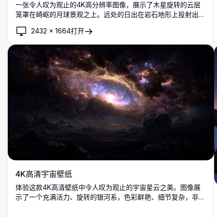
一张令人叹为观止的4K高分辨率图像，展示了木星旋转的云层
笼罩在崎岖的月球景观之上。远处的日出在岩石地形上投射出温
暖的光芒，而充满活力的星云和星星则构成了令人惊叹的宇宙背
2432
×
1664
打开
景。这幅超详细的科幻艺术作品以生动的清晰度捕捉了宇宙的奇
观，非常适合空间爱好者、壁纸或太空主题项目。在这个迷人的
场景中体验宇宙之美。
4K高清宇宙壁纸
体验这款4K高清壁纸中令人叹为观止的宇宙星云之美。图像展
示了一个充满活力、旋转的银河系，色彩鲜艳、细节复杂，非常
适合太空爱好者和桌面背景。暗色前景与明亮的天体形成对比，
创造出惊艳的视觉效果。