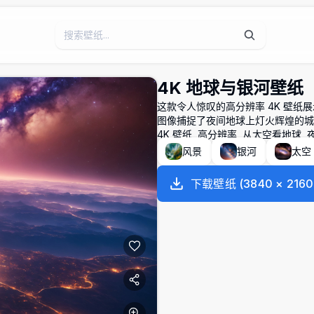
4K 地球与银河壁纸
这款令人惊叹的高分辨率 4K 壁
图像捕捉了夜间地球上灯火辉煌的城
4K 壁纸, 高分辨率, 从太空看地球, 
风景
银河
太空
下载壁纸
(
3840
×
2160