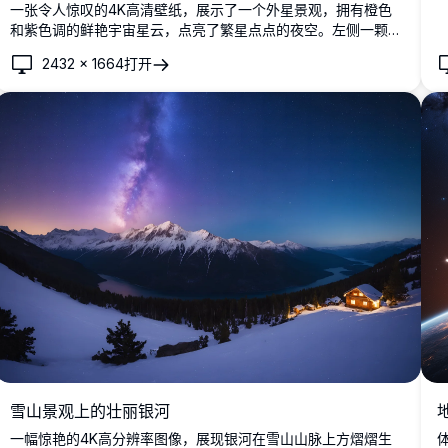
一张令人惊叹的4K高清壁纸，展示了一个外星景观，拥有橙色
和紫色调的鲜艳宇宙星云，点亮了繁星点点的夜空。左侧一颗巨
大的红色星球发出光芒，为崎岖的山地地形投下超凡脱俗的色
2432
×
1664
打开
调。非常适合科幻爱好者，这幅令人叹为观止的艺术作品是完美
的桌面或手机壁纸，将遥远世界的神秘感带到您的屏幕上。
雪山景观上的壮丽银河
一幅惊艳的4K高分辨率图像，展现银河在雪山山脉上方熠熠生