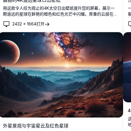
震撼的4K遥远星球日出壁纸
用这款令人叹为观止的4K太空日出壁纸提升您的屏幕，展示一
颗遥远的星球在鲜艳的橙色和红色光芒中闪耀。厚重的云层在初
升的太阳下闪闪发光，被星光点点的宇宙和远处的神秘银河所框
2432
×
1664
打开
住。非常适合太空爱好者，这款超详细的壁纸为您的桌面或移动
设备带来宇宙之美，是科幻迷寻求星际背景的理想选择。
外星景观与宇宙星云及红色星球