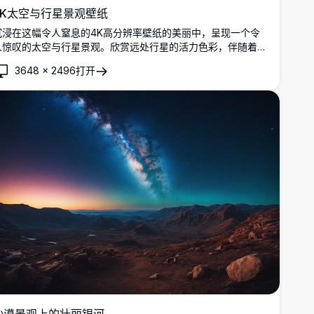
4K太空与行星景观壁纸
沉浸在这幅令人窒息的4K高分辨率壁纸的美丽中，呈现一个令
人惊叹的太空与行星景观。欣赏远处行星的活力色彩，伴随着发
光的太阳和星空，营造出一个宁静而令人敬畏的场景。非常适合
3648
×
2496
打开
用作桌面或移动设备的背景。