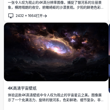
一张令人叹为观止的4K高分辨率图像，捕捉了银河系的壮丽景
象，横跨晴朗的夜空，俯瞰崎岖的沙漠景观。夕阳的鲜艳色彩融
入深夜的深蓝，照亮岩石地形和远处的山脉。适合天文爱好者、
2432
×
1664
打开
自然爱好者和寻求壮观天景的摄影师。
4K高清宇宙壁纸
体验这款4K高清壁纸中令人叹为观止的宇宙星云之美。图像展
示了一个充满活力、旋转的银河系，色彩鲜艳、细节复杂，非常
适合太空爱好者和桌面背景。暗色前景与明亮的天体形成对比，
创造出惊艳的视觉效果。