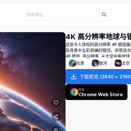
4K 高分辨率地球与
这张令人惊叹的高分辨率 4K 壁
及背景中五彩斑斓的银河。非常适合
4K 壁纸, 高分辨率, 从太空中看地球, 
风景
银河
太空
下载壁纸
(
3840
×
2160
可在
Chrome Web Store