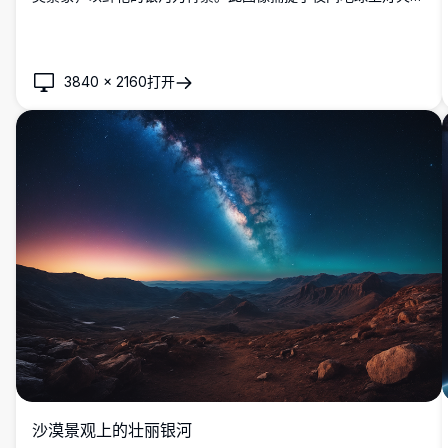
煌的城市、一颗天体行星以及生动的银河，非常适合太空爱好
者。
3840
×
2160
打开
沙漠景观上的壮丽银河