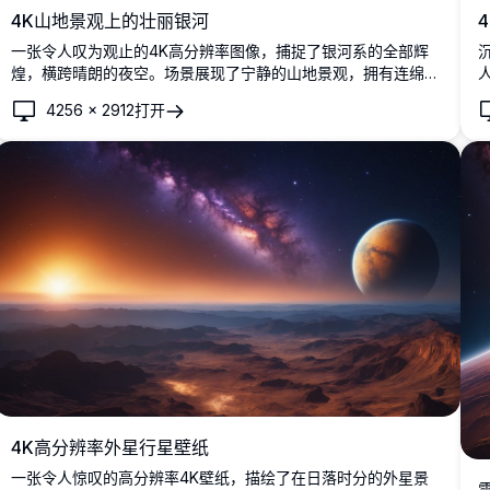
4K山地景观上的壮丽银河
一张令人叹为观止的4K高分辨率图像，捕捉了银河系的全部辉
煌，横跨晴朗的夜空。场景展现了宁静的山地景观，拥有连绵起
伏的丘陵和黄昏时分发光的地平线。非常适合天文爱好者、自然
4256
×
2912
打开
爱好者和寻求灵感的摄影师。这张超详细的图像展示了宇宙的美
丽和未受触及自然的宁静，非常适合用作壁纸、印刷品或数字艺
术收藏。
4K高分辨率外星行星壁纸
一张令人惊叹的高分辨率4K壁纸，描绘了在日落时分的外星景