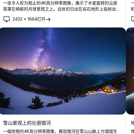
一张令人叹为观止的4K高分辨率图像，展示了木星旋转的云层
笼罩在崎岖的月球景观之上。远处的日出在岩石地形上投射出温
暖的光芒，而充满活力的星云和星星则构成了令人惊叹的宇宙背
2432
×
1664
打开
景。这幅超详细的科幻艺术作品以生动的清晰度捕捉了宇宙的奇
观，非常适合空间爱好者、壁纸或太空主题项目。在这个迷人的
场景中体验宇宙之美。
雪山景观上的壮丽银河
一幅惊艳的4K高分辨率图像，展现银河在雪山山脉上方熠熠生