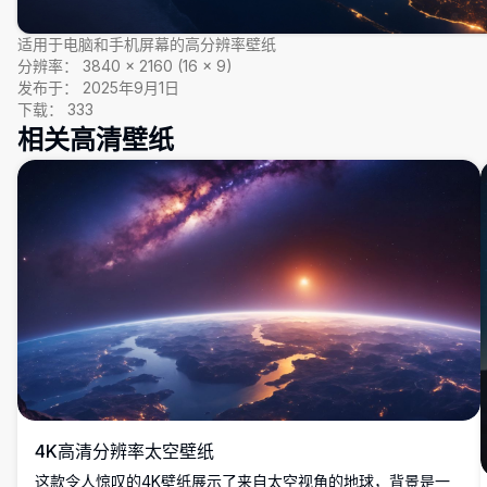
适用于电脑和手机屏幕的高分辨率壁纸
分辨率：
3840
×
2160
(
16
×
9
)
发布于：
2025年9月1日
下载：
333
相关高清壁纸
4K高清分辨率太空壁纸
这款令人惊叹的4K壁纸展示了来自太空视角的地球，背景是一