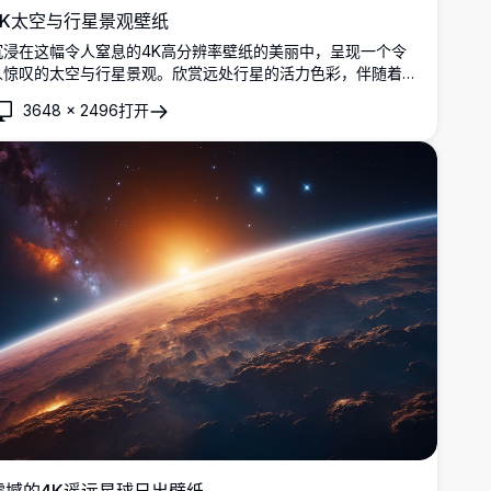
4K太空与行星景观壁纸
沉浸在这幅令人窒息的4K高分辨率壁纸的美丽中，呈现一个令
人惊叹的太空与行星景观。欣赏远处行星的活力色彩，伴随着发
光的太阳和星空，营造出一个宁静而令人敬畏的场景。非常适合
3648
×
2496
打开
用作桌面或移动设备的背景。