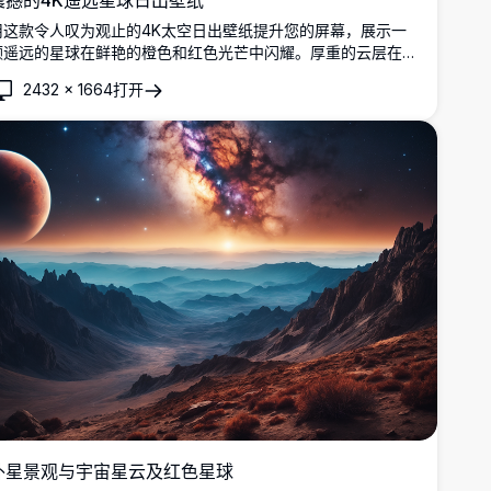
震撼的4K遥远星球日出壁纸
用这款令人叹为观止的4K太空日出壁纸提升您的屏幕，展示一
颗遥远的星球在鲜艳的橙色和红色光芒中闪耀。厚重的云层在初
升的太阳下闪闪发光，被星光点点的宇宙和远处的神秘银河所框
2432
×
1664
打开
住。非常适合太空爱好者，这款超详细的壁纸为您的桌面或移动
设备带来宇宙之美，是科幻迷寻求星际背景的理想选择。
外星景观与宇宙星云及红色星球