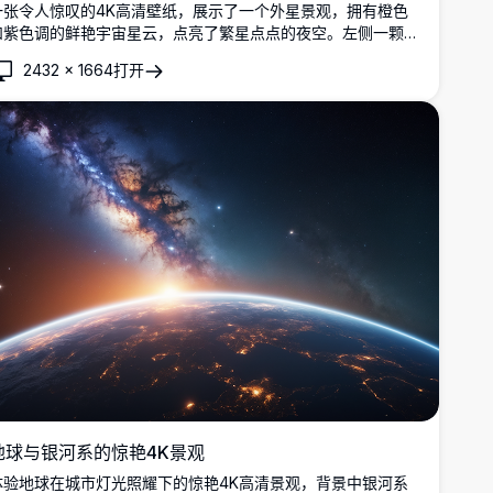
一张令人惊叹的4K高清壁纸，展示了一个外星景观，拥有橙色
和紫色调的鲜艳宇宙星云，点亮了繁星点点的夜空。左侧一颗巨
大的红色星球发出光芒，为崎岖的山地地形投下超凡脱俗的色
2432
×
1664
打开
调。非常适合科幻爱好者，这幅令人叹为观止的艺术作品是完美
的桌面或手机壁纸，将遥远世界的神秘感带到您的屏幕上。
地球与银河系的惊艳4K景观
体验地球在城市灯光照耀下的惊艳4K高清景观，背景中银河系