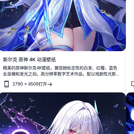
斯尔克 原神 4K 动漫壁纸
精美的原神斯尔克4K壁纸，展现她标志性的白发、红瞳、蓝色
女巫帽和发光之剑。高分辨率数字艺术作品，配以戏剧性光影效
果和优雅的奇幻服装设计。
2790
×
4509
打开