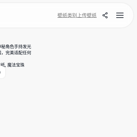
壁纸
类别
上传壁纸
神秘角色手持发光
围，完美适配任何
壁纸, 魔法宝珠
)