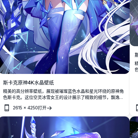
斯卡克原神4K水晶壁纸
精美的高分辨率壁纸，展现被璀璨蓝色水晶和星光环绕的原神角
色斯卡克。这位空灵冰雪女王的设计展示了精致的细节，飘逸的
白发、优雅的服装和神秘的水晶阵列营造出迷人的奇幻氛围。
2615
×
4250
打开