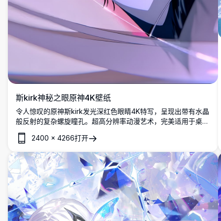
斯kirk神秘之眼原神4K壁纸
令人惊叹的原神斯kirk发光深红色眼睛4K特写，呈现出带有水晶
般反射的复杂螺旋瞳孔。超高分辨率动漫艺术，完美适用于桌面
和手机壁纸。
2400
×
4266
打开