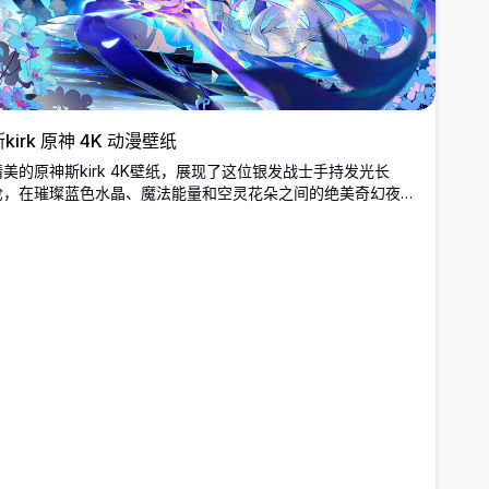
kirk 原神 4K 动漫壁纸
精美的原神斯kirk 4K壁纸，展现了这位银发战士手持发光长
枪，在璀璨蓝色水晶、魔法能量和空灵花朵之间的绝美奇幻夜
景。