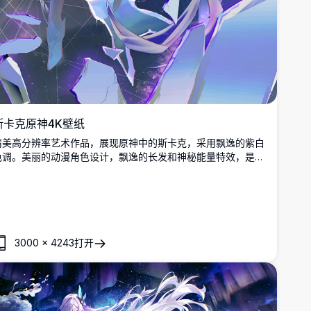
斯卡克原神4K壁纸
精美高分辨率艺术作品，展现原神中的斯卡克，采用飘逸的紫白
色调。美丽的动漫角色设计，飘逸的长发和神秘能量特效，是寻
求优质壁纸的粉丝的完美选择。
3000
×
4243
打开