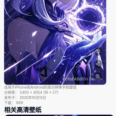
适用于iPhone和Android的高分辨率手机壁纸
分辨率：
2400
×
4054
(
16
×
27
)
发布于：
2025年10月12日
下载：
969
相关高清壁纸