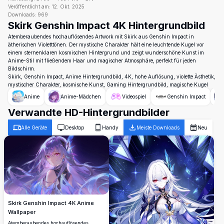
Veröffentlicht am:
12. Okt. 2025
Downloads:
969
Skirk Genshin Impact 4K Hintergrundbild
Atemberaubendes hochauflösendes Artwork mit Skirk aus Genshin Impact in
ätherischen Violetttönen. Der mystische Charakter hält eine leuchtende Kugel vor
einem sternenklaren kosmischen Hintergrund und zeigt wunderschöne Kunst im
Anime-Stil mit fließendem Haar und magischer Atmosphäre, perfekt für jeden
Bildschirm.
Skirk, Genshin Impact, Anime Hintergrundbild, 4K, hohe Auflösung, violette Ästhetik,
mystischer Charakter, kosmische Kunst, Gaming Hintergrundbild, magische Kugel
Anime
Anime-Mädchen
Videospiel
Genshin Impact
Verwandte HD-Hintergrundbilder
Alle Geräte
Desktop
Handy
Meiste Downloads
Neu
Skirk Genshin Impact 4K Anime
Wallpaper
Atemberaubendes hochauflösendes