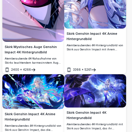
Skirk Genshin Impact 4K Anime
Hintergrundbild
Atemberaubendes 4K-Hintergrundbild von
Skirk Mystisches Auge Genshin
Skirk aus Genshin Impact mit ihrem
Impact 4K Hintergrundbild
ikonischen weißen Haar, roten Augen und
dunklem mystischen Outfit. Sie kanalisiert
Atemberaubende 4K-Nahaufnahme von
eine leuchtend violette Leerenenergie,
Skirks leuchtendem karmesinrotem Auge
umgeben von zersplitterten
aus Genshin Impact, mit einer
2400
×
4266
3366
×
5261
Kristallfragmenten vor einem kosmischen
aufwändigen Spiralpupille und
Öffnen
Öffnen
dunklen Hintergrund.
kristallartigen Reflexionen. Ultra-
hochauflösende Anime-Kunst, perfekt als
Desktop- und Mobil-Hintergrundbild.
Skirk Genshin Impact 4K
Skirk Genshin Impact 4K Anime
Hintergrundbild
Hintergrundbild
Atemberaubendes 4K-Hintergrundbild mit
Atemberaubendes 4K-Hintergrundbild von
Skirk aus Genshin Impact, das ihr
Skirk aus Genshin Impact, das die