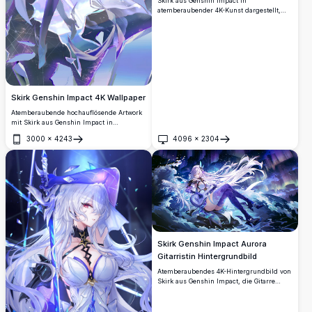
Skirk aus Genshin Impact in
atemberaubender 4K-Kunst dargestellt,
mit ihrem charakteristischen silbernen
Haar, roten Augen und dunklem Outfit,
umgeben von schimmernden Eiskristallen
vor einem dramatischen kosmisch-blauen
Hintergrund.
Skirk Genshin Impact 4K Wallpaper
Atemberaubende hochauflösende Artwork
mit Skirk aus Genshin Impact in
ätherischen lila und weißen Tönen.
3000
×
4243
4096
×
2304
Wunderschönes Anime-Charakterdesign
Öffnen
Öffnen
mit fließendem Haar und mystischen
Energieeffekten, perfekt für Fans, die
Premium-Wallpaper suchen.
Skirk Genshin Impact Aurora
Gitarristin Hintergrundbild
Atemberaubendes 4K-Hintergrundbild von
Skirk aus Genshin Impact, die Gitarre
spielt inmitten tosender Meereswellen
unter einem beeindruckenden Polarlicht-
Nachthimmel. Ihr wallendes weißes Haar