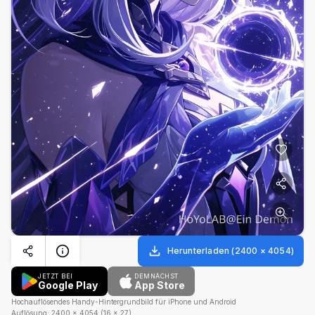
Herunterladen
(
2400
×
4054
)
JETZT BEI
DEMNÄCHST
Google Play
App Store
Hochauflösendes Handy-Hintergrundbild für iPhone und Android
Auflösung:
2400
×
4054
(
16
×
27
)