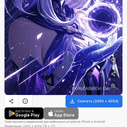
Скачать
(
2400
×
4054
)
ДОСТУПНО В
СКОРО
Google Play
App Store
Обои высокого разрешения для мобильных устройств iPhone и Android
Разрешение:
2400
×
4054
(
16
×
27
)