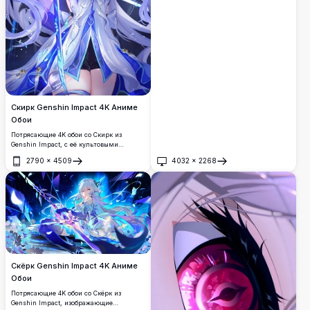
среди бушующих волн океана под
захватывающим ночным небом с
северным сиянием. Её развевающиеся
белые волосы и фиолетовые ботфорты
создают завораживающую фэнтезийную
сцену.
Скирк Genshin Impact 4K Аниме
Обои
Потрясающие 4K обои со Скирк из
Genshin Impact, с её культовыми
белыми волосами, красными глазами,
2790
×
4509
4032
×
2268
синей шляпой ведьмы и светящимся
Открыть
Открыть
мечом. Цифровое искусство высокого
разрешения с драматическим
освещением и элегантным дизайном
фэнтезийного костюма.
Скёрк Genshin Impact 4K Аниме
Обои
Потрясающие 4K обои со Скёрк из
Genshin Impact, изображающие