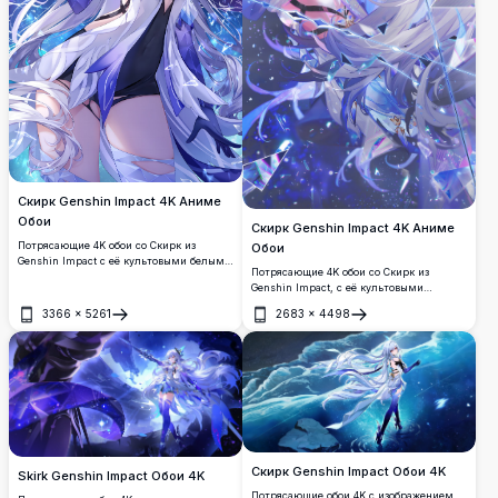
Скирк Genshin Impact 4K Аниме
Обои
Скирк Genshin Impact 4K Аниме
Потрясающие 4K обои со Скирк из
Обои
Genshin Impact с её культовыми белыми
Потрясающие 4K обои со Скирк из
волосами, красными глазами и тёмным
Genshin Impact, с её культовыми
мистическим нарядом. Она источает
белыми развевающимися волосами,
светящуюся фиолетовую энергию
3366
×
5261
2683
×
4498
красными глазами и тёмной маской,
Открыть
Открыть
пустоты, окружённая осколками
окружённой осколками ледяных
кристаллов на тёмном космическом
кристаллов и светящимися синими
фоне.
энергетическими фрагментами в
драматической композиции.
Скирк Genshin Impact Обои 4K
Skirk Genshin Impact Обои 4K
Потрясающие обои 4K с изображением