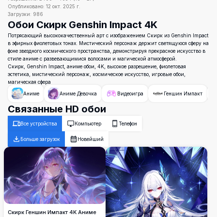
Опубликовано:
12 окт. 2025 г.
Загрузки:
986
Обои Скирк Genshin Impact 4K
Потрясающий высококачественный арт с изображением Скирк из Genshin Impact
в эфирных фиолетовых тонах. Мистический персонаж держит светящуюся сферу на
фоне звездного космического пространства, демонстрируя прекрасное искусство в
стиле аниме с развевающимися волосами и магической атмосферой.
Скирк, Genshin Impact, аниме обои, 4K, высокое разрешение, фиолетовая
эстетика, мистический персонаж, космическое искусство, игровые обои,
магическая сфера
Аниме
Аниме Девочка
Видеоигра
Геншин Импакт
Связанные HD обои
Все устройства
Компьютер
Телефон
Больше загрузок
Новейший
Скирк Геншин Импакт 4K Аниме