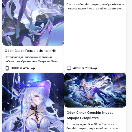
Скирк из Genshin Impact, изображённая в
потрясающем 4K-арте с её фирменными
серебристыми волосами, красными
глазами и тёмным нарядом, окружённая
мерцающими ледяными кристаллами
на драматичном космически-синем
фоне.
Обои Скирк Геншин Импакт 4K
Потрясающая высококачественная
работа с изображением Скирк из Genshin
Impact в эфирных фиолетово-белых
3000
×
4243
4096
×
2304
тонах. Красивый дизайн аниме-
Открыть
Открыть
персонажа с развевающимися волосами
и мистическими энергетическими
эффектами, идеально подходящий для
фанатов премиум-обоев.
Обои Скирк Genshin Impact
Аврора Гитаристка
Потрясающие обои 4K со Скирк из
Genshin Impact, играющей на гитаре