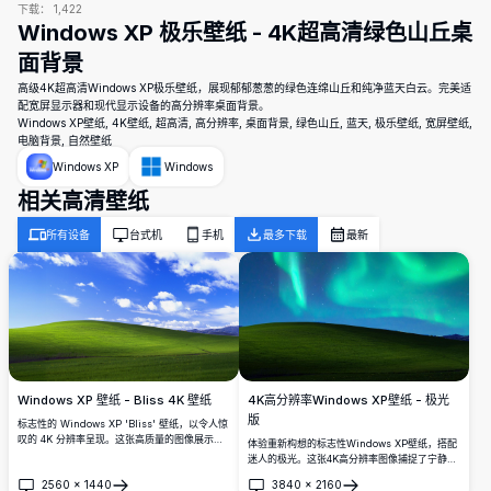
下载：
1,422
Windows XP 极乐壁纸 - 4K超高清绿色山丘桌
面背景
高级4K超高清Windows XP极乐壁纸，展现郁郁葱葱的绿色连绵山丘和纯净蓝天白云。完美适
配宽屏显示器和现代显示设备的高分辨率桌面背景。
Windows XP壁纸, 4K壁纸, 超高清, 高分辨率, 桌面背景, 绿色山丘, 蓝天, 极乐壁纸, 宽屏壁纸,
电脑背景, 自然壁纸
Windows XP
Windows
相关高清壁纸
所有设备
台式机
手机
最多下载
最新
4K高分辨率Windows XP壁纸 - 极光
Windows XP 壁纸 - Bliss 4K 壁纸
版
标志性的 Windows XP 'Bliss' 壁纸，以令人惊
叹的 4K 分辨率呈现。这张高质量的图像展示了
体验重新构想的标志性Windows XP壁纸，搭配
在晴朗蓝天和散布的白云下的一座宁静的绿色小
迷人的极光。这张4K高分辨率图像捕捉了宁静的
山，令人回忆起经典的 Windows XP 桌面背
绿色小山在鲜艳的夜空下的景象，非常适合用作
2560
×
1440
3840
×
2160
景。非常适合现代高分辨率显示器。
桌面背景，为您的屏幕带来自然美感与宁静。