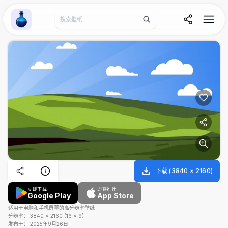
Wallpaper Alchemy
下载
(
3840
×
2160
)
立即下载
即将推出
Google Play
App Store
适用于电脑和手机屏幕的高分辨率壁纸
分辨率：
3840
×
2160
(
16
×
9
)
发布于：
2025年9月26日