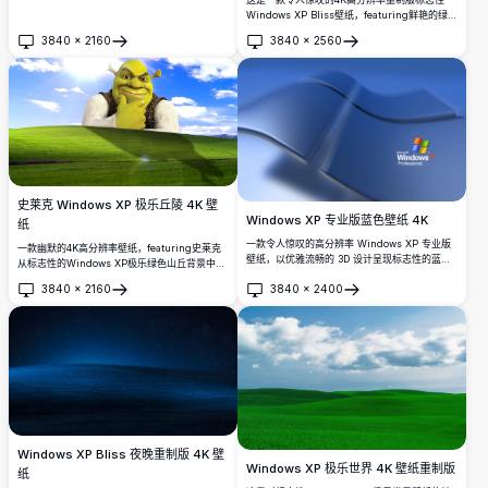
连绵起伏的绿色山丘、野花、森林精灵以及蓝天
Windows XP Bliss壁纸，featuring鲜艳的绿色
白云。
起伏山丘、郁郁葱葱的草地上点缀着黄色野花，
3840
×
2160
3840
×
2560
以及蓝天白云的美丽景色。
打开
打开
史莱克 Windows XP 极乐丘陵 4K 壁
Windows XP 专业版蓝色壁纸 4K
纸
一款令人惊叹的高分辨率 Windows XP 专业版
一款幽默的4K高分辨率壁纸，featuring史莱克
壁纸，以优雅流畅的 3D 设计呈现标志性的蓝色
从标志性的Windows XP极乐绿色山丘背景中现
Windows 徽标。完美适合怀旧桌面背景，具有
身。完美的桌面个性化选择，将经典怀旧与深受
3840
×
2160
3840
×
2400
时尚专业的美感。
喜爱的梦工厂动画完美结合。
打开
打开
Windows XP Bliss 夜晚重制版 4K 壁
Windows XP 极乐世界 4K 壁纸重制版
纸