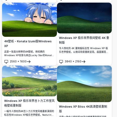
打开
打开
Windows XP 极乐世界夜间壁纸 4K 重
4K壁纸 - Konata Izumi版Windows
制版
XP
令人惊叹的 4K 重制版标志性 Windows XP 极
这是一张高分辨率的4K壁纸，将经典的
乐世界壁纸，以夜间场景重新呈现。画面展现郁
Windows XP背景与来自Lucky Star的Konata
郁葱葱的绿色山丘与黄色野花，映衬着令人叹为
Izumi结合在一起，她从山丘上偷看。对于动漫
观止的深蓝色星空和远处发光的云朵。
2560
×
1600
3840
×
2160
爱好者和经典桌面美学的粉丝来说，这张充满活
打开
打开
力的图片捕捉了怀旧和现代分辨率的清晰度。
Windows XP 极乐世界吉卜力工作室风
格壁纸重制版
Windows XP Bliss 4K高清壁纸重制
版
一幅令人惊叹的4K吉卜力工作室风格重新演绎的
标志性Windows XP极乐世界壁纸，featuring
这是一款令人惊叹的4K高分辨率重制版标志性