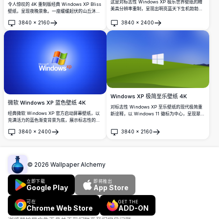
这是对标志性 Windows XP 极乐世界壁纸的精
令人惊叹的 4K 重制版经典 Windows XP Bliss
美高分辨率重制，呈现出明亮蓝天下生机勃勃的
壁纸，呈现夜晚景象。一座缓缓起伏的山丘沐浴
连绵绿色丘陵，以及蓬松的白云。非常适合作为
在月光之下，头顶是令人叹为观止的深蓝色星
3840
×
2160
3840
×
2400
桌面背景。
空，营造出宁静而富有氛围感的夜间景观。
打开
打开
Windows XP 极简至乐壁纸 4K
微软 Windows XP 蓝色壁纸 4K
对标志性 Windows XP 至乐壁纸的现代极简重
经典微软 Windows XP 官方启动屏幕壁纸，以
新诠释，以 Windows 11 徽标为中心，呈现翠绿
充满活力的蓝色渐变背景为底，展示标志性的四
起伏的山丘与生动湛蓝的天空。完美适配桌面个
色 Windows 徽标。非常适合怀旧桌面背景和复
性化定制，尽享震撼 4K 分辨率。
3840
×
2400
3840
×
2160
古计算机爱好者。
打开
打开
©
2026
Wallpaper Alchemy
立即下载
即将推出
Google Play
App Store
可在
GET THE
Chrome Web Store
ADD-ON