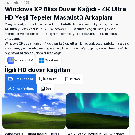
İndirmeler:
1.425
Windows XP Bliss Duvar Kağıdı - 4K Ultra
HD Yeşil Tepeler Masaüstü Arkaplanı
Yemyeşil dalgalı tepeler ve pamuk gibi bulutlarla masmavi gökyüzü içeren premium
4K ultra yüksek çözünürlüklü Windows XP Bliss duvar kağıdı. Geniş ekran
monitörler ve modern ekranlar için mükemmel yüksek çözünürlüklü masaüstü
arkaplanı.
Windows XP duvar kağıdı, 4K duvar kağıdı, ultra HD, yüksek çözünürlük, masaüstü
arkaplanı, yeşil tepeler, mavi gökyüzü, bliss duvar kağıdı, geniş ekran duvar kağıdı,
bilgisayar arkaplanı, doğa duvar kağıdı
Windows XP
Windows
İlgili HD duvar kağıtları
Tüm Cihazlar
Masaüstü
Telefon
En çok indirme
Son
4K Yüksek Çözünürlüklü Windows
Windows XP Duvar Kağıdı - Bliss