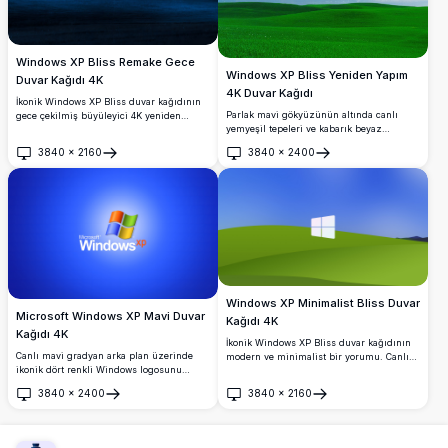
Windows XP Bliss Remake Gece
Windows XP Bliss Yeniden Yapım
Duvar Kağıdı 4K
4K Duvar Kağıdı
İkonik Windows XP Bliss duvar kağıdının
Parlak mavi gökyüzünün altında canlı
gece çekilmiş büyüleyici 4K yeniden
yemyeşil tepeleri ve kabarık beyaz
yorumu. Yumuşakça dalgalanan bir tepe,
bulutları içeren ikonik Windows XP Bliss
nefes kesen yıldızlı koyu mavi
3840
×
2160
3840
×
2400
duvar kağıdının çarpıcı yüksek
gökyüzünün altında ay ışığına büründü;
Aç
Aç
çözünürlüklü yeniden yapımı. Masaüstü
huzurlu ve atmosferik bir gece manzarası
arka planları için mükemmel.
sunuyor.
Windows XP Minimalist Bliss Duvar
Microsoft Windows XP Mavi Duvar
Kağıdı 4K
Kağıdı 4K
İkonik Windows XP Bliss duvar kağıdının
Canlı mavi gradyan arka plan üzerinde
modern ve minimalist bir yorumu. Canlı
ikonik dört renkli Windows logosunu
mavi gökyüzünün altında yemyeşil
içeren klasik Microsoft Windows XP resmi
tepelerin ortasında Windows 11 logosu yer
3840
×
2400
3840
×
2160
açılış ekranı duvar kağıdı. Nostaljik
almaktadır. 4K çözünürlükte masaüstü
Aç
Aç
masaüstü arka planları ve retro bilgisayar
özelleştirmesi için mükemmel bir seçim.
meraklıları için mükemmel.