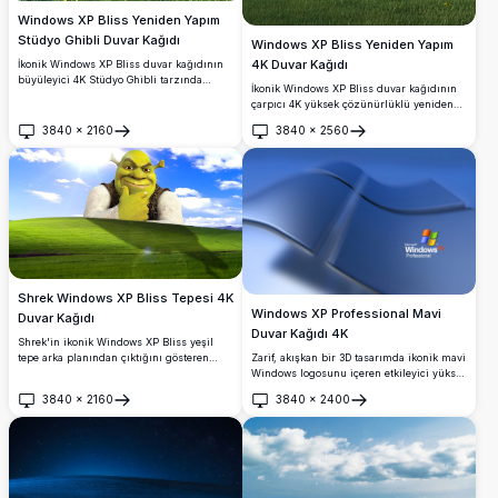
Windows XP Bliss Yeniden Yapım
Stüdyo Ghibli Duvar Kağıdı
Windows XP Bliss Yeniden Yapım
4K Duvar Kağıdı
İkonik Windows XP Bliss duvar kağıdının
büyüleyici 4K Stüdyo Ghibli tarzında
İkonik Windows XP Bliss duvar kağıdının
yeniden yorumu; yemyeşil yuvarlak
çarpıcı 4K yüksek çözünürlüklü yeniden
tepeler, yabani çiçekler, orman ruhları ve
yapımı; canlı yeşil yuvarlak tepeler, sarı
kabarık beyaz bulutlarla süslü canlı mavi
3840
×
2160
3840
×
2560
yabani çiçeklerle kaplı yemyeşil bir çayır
Aç
Aç
bir gökyüzü içeriyor.
ve hafif ince bulutlarla süslü güzel bir
mavi gökyüzü içermektedir.
Shrek Windows XP Bliss Tepesi 4K
Windows XP Professional Mavi
Duvar Kağıdı
Duvar Kağıdı 4K
Shrek'in ikonik Windows XP Bliss yeşil
Zarif, akışkan bir 3D tasarımda ikonik mavi
tepe arka planından çıktığını gösteren
Windows logosunu içeren etkileyici yüksek
eğlenceli bir 4K yüksek çözünürlüklü
çözünürlüklü Windows XP Professional
duvar kağıdı. Klasik nostaljik anıları
3840
×
2160
3840
×
2400
duvar kağıdı. Şık ve profesyonel bir
sevilen DreamWorks animasyonuyla
Aç
Aç
estetiğe sahip nostaljik masaüstü arka
birleştiren, masaüstü özelleştirmesi için
planları için mükemmel.
mükemmel bir seçim.