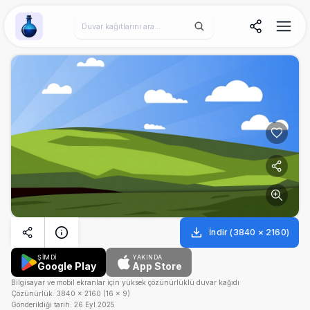
Wallpaper Alchemy
İndir
(
3840
×
2160
)
ŞİMDİ
YAKINDA
Google Play
App Store
Bilgisayar ve mobil ekranlar için yüksek çözünürlüklü duvar kağıdı
Çözünürlük:
3840
×
2160
(
16
×
9
)
Gönderildiği tarih:
26 Eyl 2025