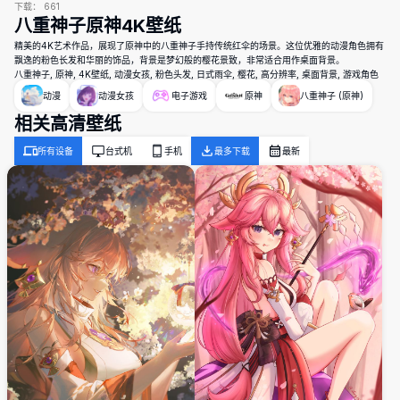
下载：
661
八重神子原神4K壁纸
精美的4K艺术作品，展现了原神中的八重神子手持传统红伞的场景。这位优雅的动漫角色拥有
飘逸的粉色长发和华丽的饰品，背景是梦幻般的樱花景致，非常适合用作桌面背景。
八重神子, 原神, 4K壁纸, 动漫女孩, 粉色头发, 日式雨伞, 樱花, 高分辨率, 桌面背景, 游戏角色
动漫
动漫女孩
电子游戏
原神
八重神子 (原神)
相关高清壁纸
所有设备
台式机
手机
最多下载
最新