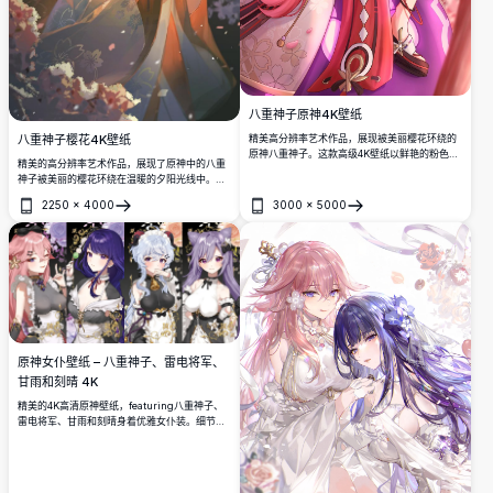
八重神子原神4K壁纸
精美高分辨率艺术作品，展现被美丽樱花环绕的
八重神子樱花4K壁纸
原神八重神子。这款高级4K壁纸以鲜艳的粉色和
精美的高分辨率艺术作品，展现了原神中的八重
紫色调展示了优雅的巫女，配有精致的日式细节
神子被美丽的樱花环绕在温暖的夕阳光线中。这
和神奇氛围。
款优雅的动漫壁纸以生动的色彩和大气效果展示
2250
×
4000
3000
×
5000
了精致的细节，非常适合这款热门游戏的粉丝。
打开
打开
原神女仆壁纸 – 八重神子、雷电将军、
甘雨和刻晴 4K
精美的4K高清原神壁纸，featuring八重神子、
雷电将军、甘雨和刻晴身着优雅女仆装。细节精
美的动漫艺术，配有花卉背景、金色装饰和暗系
美学，完美适配桌面和移动设备屏幕。