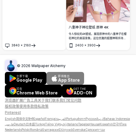
八重神子神社壁纸 原神 4K
令人惊叹的4K壁纸，展现原神中的八重神子在樱
花神社的美丽景象。这位优雅的狐狸神明手持绘
马，紫色眼眸闪闪发光，被樱花花瓣所环绕，呈
3840
×
2160
2400
×
3900
现出令人叹为观止的高清动漫艺术。
打开
打开
©
2026
Wallpaper Alchemy
立即下载
即将推出
Google Play
App Store
可在
GET THE
Chrome Web Store
ADD-ON
浏览器扩展
广告
工具
关于我们
联系我们
常见问题
版权政策
使用条款
隐私政策
Pinterest
English
简体中文
हिन्दी
Español
Français
العربية
Português
বাংলা
Русский
اردو
Bahasa Indonesia
فارسی
Deutsch
日本語
Türkçe
Tiếng Việt
தமிழ்
Italiano
Tagalog
Hausa
Kiswahili
한국어
ไทย
Nederlands
Polski
Română
Български
Ελληνικά
Svenska
Српски
עברית