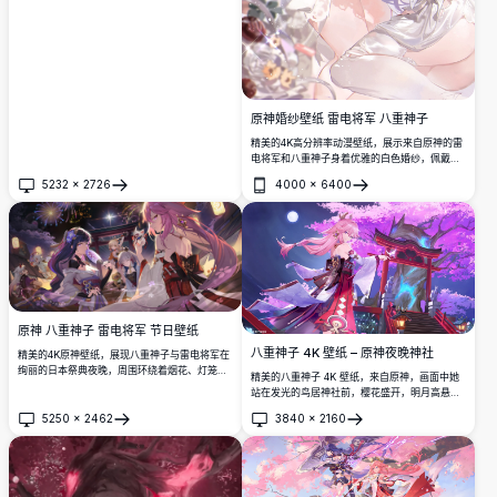
原神婚纱壁纸 雷电将军 八重神子
精美的4K高分辨率动漫壁纸，展示来自原神的雷
电将军和八重神子身着优雅的白色婚纱，佩戴花
卉饰品，周围环绕着柔美的玫瑰和丝带，营造出
5232
×
2726
4000
×
6400
梦幻唯美的氛围。
打开
打开
原神 八重神子 雷电将军 节日壁纸
八重神子 4K 壁纸 – 原神夜晚神社
精美的4K原神壁纸，展现八重神子与雷电将军在
绚丽的日本祭典夜晚，周围环绕着烟花、灯笼和
精美的八重神子 4K 壁纸，来自原神，画面中她
樱花，以及其他深受喜爱的角色。
站在发光的鸟居神社前，樱花盛开，明月高悬，
构成令人叹为观止的动漫夜景。
5250
×
2462
3840
×
2160
打开
打开