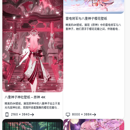
雷电将军与八重神子樱花壁纸
精美的4K壁纸，展现《原神》中的雷电将军与八
重神子，她们漂浮于樱花花瓣之间，伴随着电闪
雷鸣的特效，身着优雅的日式服装，以宁静的天
空为背景。
八重神子神社壁纸 – 原神 4K
精美的4K壁纸，展现原神中的八重神子站立于发
光鸟居神社前，周围环绕着飘舞的樱花花瓣与神
秘的粉色樱花树，细节令人叹为观止。
2160
×
3840
8000
×
3884
打开
打开