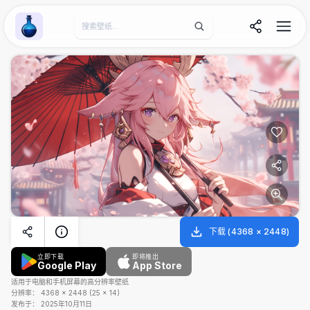
Wallpaper Alchemy
下载
(
4368
×
2448
)
立即下载
即将推出
Google Play
App Store
适用于电脑和手机屏幕的高分辨率壁纸
分辨率：
4368
×
2448
(
25
×
14
)
发布于：
2025年10月11日