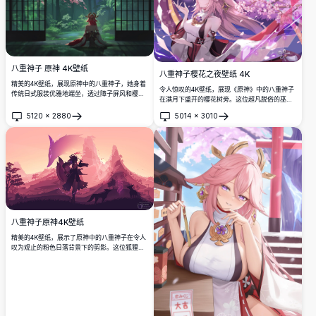
八重神子 原神 4K壁纸
八重神子樱花之夜壁纸 4K
精美的4K壁纸，展现原神中的八重神子，她身着
令人惊叹的4K壁纸，展现《原神》中的八重神子
传统日式服装优雅地端坐，透过障子屏风和樱花
在满月下盛开的樱花树旁。这位超凡脱俗的巫女
枝桠凝望着郁郁葱葱的神秘森林。
手持酒杯，一只紫色蝴蝶在旁翩翩起舞，尽显这
5120
×
2880
5014
×
3010
幅高分辨率艺术作品的绝美意境。
打开
打开
八重神子原神4K壁纸
精美的4K壁纸，展示了原神中的八重神子在令人
叹为观止的粉色日落背景下的剪影。这位狐狸精
灵战士手持武器，置身于神秘的山峦和鸟居之
间，呈现出充满日本风情的奇幻景观。