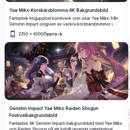
Yae Miko Körsbärsblomma 4K Bakgrundsbild
Fantastisk högupplöst konstverk som visar Yae Miko från
Genshin Impact omgiven av vackra körsbärsblommor i
varmt solnedgångsljus. Denna eleganta anime-
2250
×
4000
Öppna
bakgrundsbild visar intrikata detaljer med livfulla färger och
atmosfäriska effekter, perfekt för fans av det populära
spelet.
Genshin Impact Yae Miko Raiden Shogun
Festivalbakgrundsbild
Fantastisk 4K Genshin Impact-bakgrundsbild med Yae Miko
och Raiden Shogun på ett livfullt japanskt nattefestival,