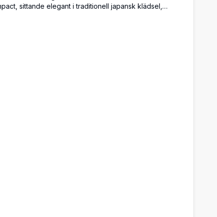
mpact, sittande elegant i traditionell japansk klädsel,
lickande in i en frodig mystisk skog genom shoji-skärmar
ed körsbärsblomstergrenar.