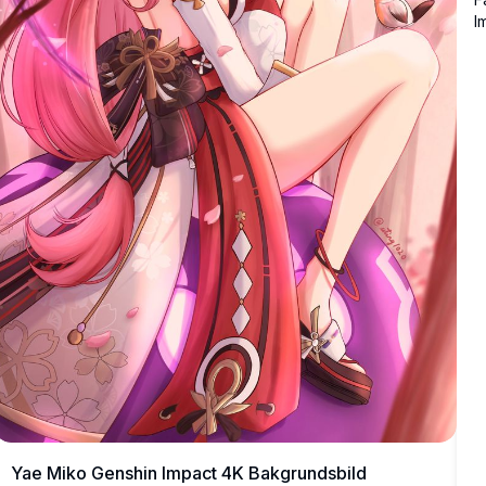
I
e
b
ä
Yae Miko Genshin Impact 4K Bakgrundsbild