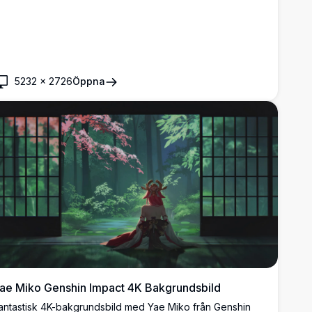
5232
×
2726
Öppna
ae Miko Genshin Impact 4K Bakgrundsbild
antastisk 4K-bakgrundsbild med Yae Miko från Genshin