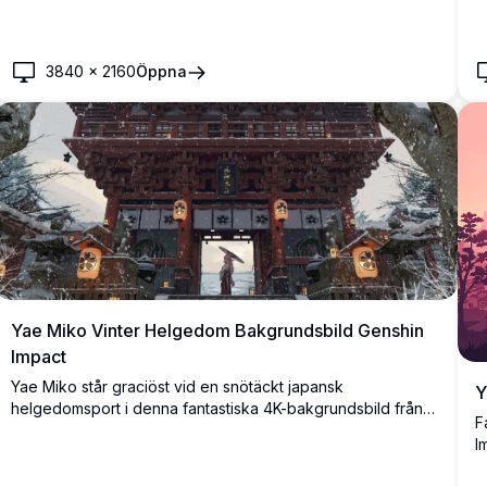
3840
×
2160
Öppna
Yae Miko Vinter Helgedom Bakgrundsbild Genshin
Impact
Yae Miko står graciöst vid en snötäckt japansk
Y
helgedomsport i denna fantastiska 4K-bakgrundsbild från
F
Genshin Impact. Glödande lyktor lyser upp snöstormen
I
medan hon håller ett traditionellt paraply med fridfull
R
elegans.