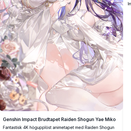
I
b
m
Genshin Impact Brudtapet Raiden Shogun Yae Miko
Fantastisk 4K högupplöst animetapet med Raiden Shogun