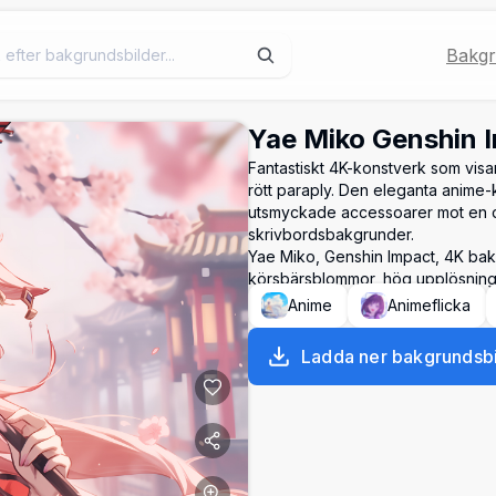
Bakgr
Yae Miko Genshin 
Fantastiskt 4K-konstverk som visar
rött paraply. Den eleganta anime
utsmyckade accessoarer mot en 
skrivbordsbakgrunder.
Yae Miko, Genshin Impact, 4K bakg
körsbärsblommor, hög upplösning
Anime
Animeflicka
Ladda ner bakgrundsbi