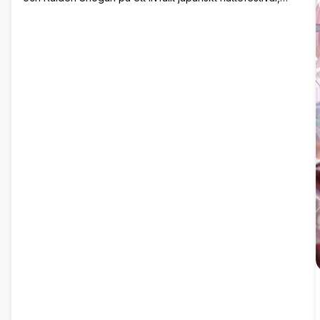
omgivna av fyrverkerier, lyktor och körsbärsblommor
tillsammans med andra älskade karaktärer.