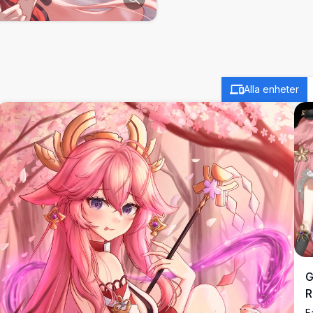
Alla enheter
G
R
F