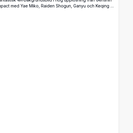
mpact med Yae Miko, Raiden Shogun, Ganyu och Keqing i
leganta pigdräkter. Vackert detaljerad animekonst med
lommiga bakgrunder, guldaccenter och mörk estetik som
r perfekt för dator- och mobilskärmar.