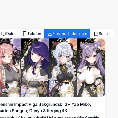
Dator
Telefon
Flest nedladdningar
Senast
enshin Impact Piga Bakgrundsbild – Yae Miko,
aiden Shogun, Ganyu & Keqing 4K
antastisk 4K-bakgrundsbild i hög upplösning från Genshin