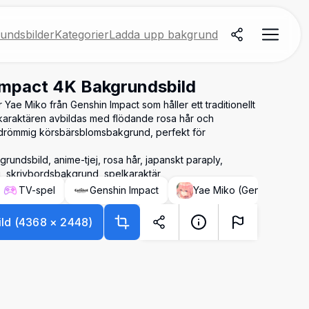
undsbilder
Kategorier
Ladda upp bakgrund
Impact 4K Bakgrundsbild
 Yae Miko från Genshin Impact som håller ett traditionellt
-karaktären avbildas med flödande rosa hår och
drömmig körsbärsblomsbakgrund, perfekt för
rundsbild, anime-tjej, rosa hår, japanskt paraply,
, skrivbordsbakgrund, spelkaraktär
TV-spel
Genshin Impact
Yae Miko (Genshin Impac
ld
(
4368
×
2448
)