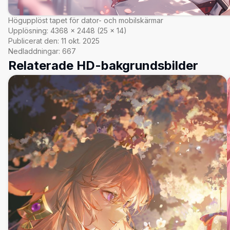
Högupplöst tapet för dator- och mobilskärmar
Upplösning:
4368
×
2448
(
25
×
14
)
Publicerat den:
11 okt. 2025
Nedladdningar:
667
Relaterade HD-bakgrundsbilder