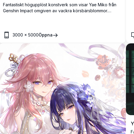
Fantastiskt högupplöst konstverk som visar Yae Miko från
Genshin Impact omgiven av vackra körsbärsblommor.
Denna premium 4K bakgrundsbild visar den eleganta
tempelprästinnan i livfulla rosa och lila toner med intrikata
japanskt inspirerade detaljer och magisk atmosfär.
3000
×
5000
Öppna
Y
F