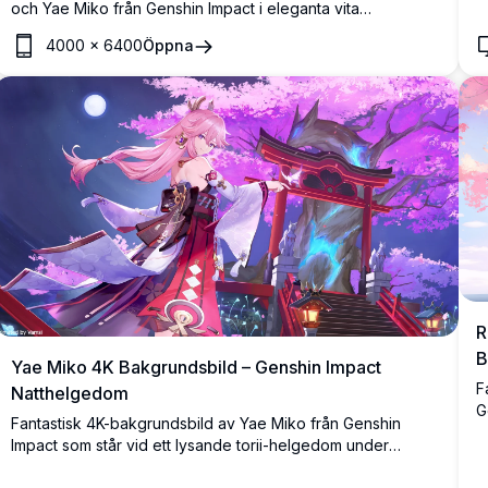
och Yae Miko från Genshin Impact i eleganta vita
brudklänningar, prydda med blommiga accessoarer,
4000
×
6400
Öppna
omgivna av mjuka rosor och band i en drömsk estetik.
R
B
Yae Miko 4K Bakgrundsbild – Genshin Impact
F
Natthelgedom
G
Fantastisk 4K-bakgrundsbild av Yae Miko från Genshin
e
Impact som står vid ett lysande torii-helgedom under
j
blommande körsbärsblommor och fullmåne i en hisnande