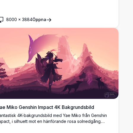
8000
×
3884
Öppna
ae Miko Genshin Impact 4K Bakgrundsbild
antastisk 4K-bakgrundsbild med Yae Miko från Genshin
mpact, i silhuett mot en hänförande rosa solnedgång.
ävaandens krigare svingar sitt vapen bland mystiska berg