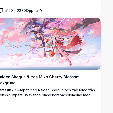
5120
×
2880
Öppna
aiden Shogun & Yae Miko Cherry Blossom
akgrund
antastisk 4K-tapet med Raiden Shogun och Yae Miko från
enshin Impact, svävande bland körsbärsblomblad med
lektriska blixteffekter, klädda i eleganta
apanskinspirerade outfits mot en fridfull himmelsbakgrund.