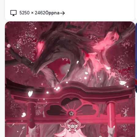
5250
×
2462
Öppna