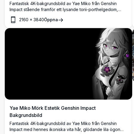
Fantastisk 4K-bakgrundsbild av Yae Miko från Genshin
Impact stående framför ett lysande torii-porthelgedom,
omgiven av virvlande sakurablad och mystiska rosa
2160
×
3840
Öppna
körsbärsblomträd i hisnande detalj.
Yae Miko Mörk Estetik Genshin Impact
Bakgrundsbild
Fantastisk 4K-bakgrundsbild av Yae Miko från Genshin
Impact med hennes ikoniska vita hår, glödande lila ögon