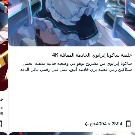
خلفية ساكويا إيزايوي الخادمة المقاتلة 4K
ساكويا إيزايوي من مشروع توهو في وضعية قتالية مذهلة، تحمل
سكاكين رمي فضية بزي خادمة أنيق. عمل فني رقمي عالي الدقة
يجسّد نظرتها الحادة ومشهد الحركة الديناميكي.
خل
ال
ال
2894
×
4094
فتح