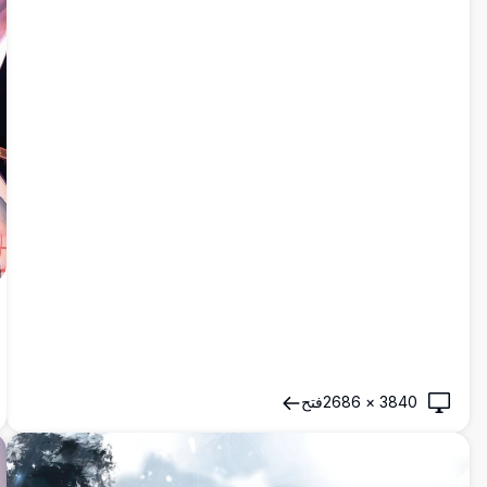
3840
×
2686
فتح