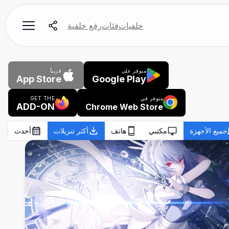
خلفيات
فئات
رفع خلفية
متوفر على
قريباً
App Store
Google Play
متوفر في
GET THE
ADD-ON
Chrome Web Store
جميع الأجهزة
مكتبي
هاتف
أكثر تنزيلات
أحدث