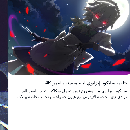
خلفية سايكويا إيزايوي ليلة مضيئة بالقمر 4K
سايكويا إيزايوي من مشروع توهو تحمل سكاكين تحت القمر البدر،
ترتدي زي الخادمة الأيقوني مع عيون حمراء متوهجة، محاطة ببتلات
حمراء عائمة في سماء ليلية درامية.