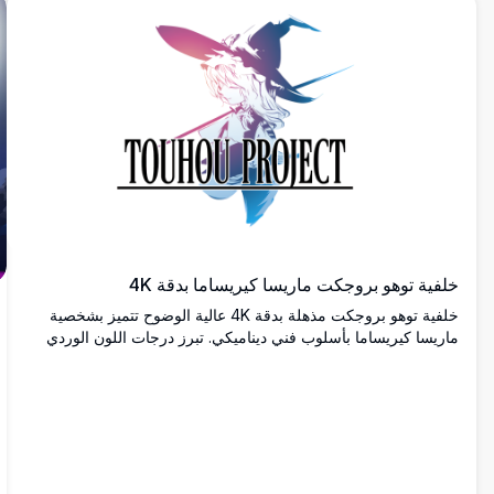
خلفية توهو بروجكت ماريسا كيريساما بدقة 4K
خلفية توهو بروجكت مذهلة بدقة 4K عالية الوضوح تتميز بشخصية
ماريسا كيريساما بأسلوب فني ديناميكي. تبرز درجات اللون الوردي
والأزرق المتدرجة الشخصية الساحرة الأيقونية على خلفية بيضاء
نظيفة.