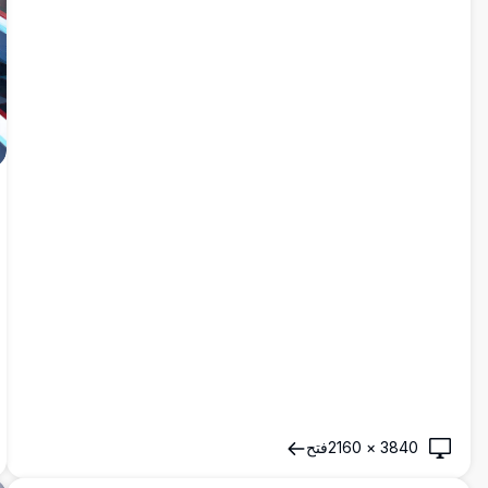
3840
×
2160
فتح