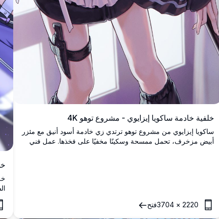
خلفية خادمة ساكويا إيزايوي - مشروع توهو 4K
ساكويا إيزايوي من مشروع توهو ترتدي زي خادمة أسود أنيق مع مئزر
أبيض مزخرف، تحمل ممسحة وسكينًا مخفيًا على فخذها. عمل فني
أنيمي عالي الدقة ومذهل مع تظليل دقيق.
خل
ال
خل
2220
×
3704
فتح