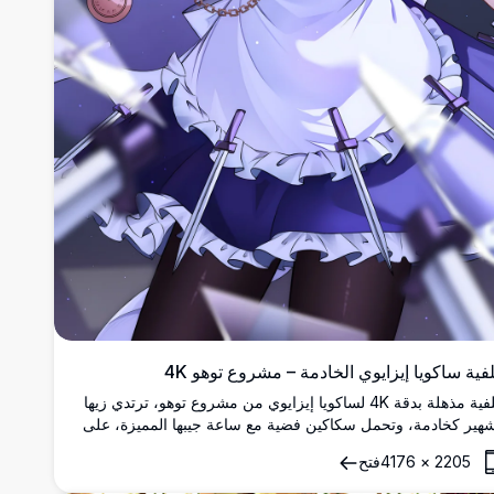
فية ساكويا إيزايوي الخادمة – مشروع توهو 4K
خلفية مذهلة بدقة 4K لساكويا إيزايوي من مشروع توهو، ترتدي زيها
شهير كخادمة، وتحمل سكاكين فضية مع ساعة جيبها المميزة، على
فية بنفسجية زاهية.
2205
×
4176
فتح