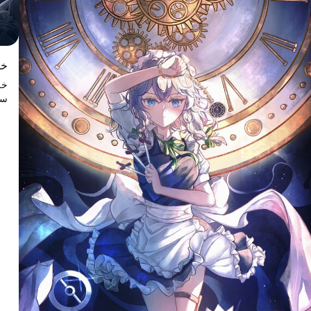
خل
سك
مع