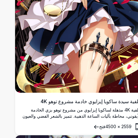
فية سيدة ساكويا إيزايوي خادمة مشروع توهو 4K
خلفية 4K مذهلة لساكويا إيزايوي من مشروع توهو بزي الخادمة
أيقوني، محاطة بآليات الساعة الذهبية. تتميز بالشعر الفضي والعيون
حمراء وسكاكين الرمي المميزة بتفاصيل عالية الدقة.
2559
×
4500
فتح