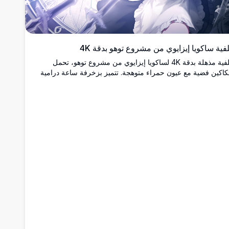
فية ساكويا إيزايوي من مشروع توهو بدقة 4K
خلفية مذهلة بدقة 4K لساكويا إيزايوي من مشروع توهو، تحمل
اكين فضية مع عيون حمراء متوهجة. تتميز بزخرفة ساعة درامية
 زجاج محطم وتأثيرات طاقة زرقاء مشعة.