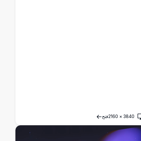
3840
×
2160
فتح