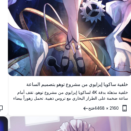
خلفية ساكويا إيزايوي من مشروع توهو بتصميم الساعة
خلفية مذهلة بدقة 4K لساكويا إيزايوي من مشروع توهو، تقف أمام
ساعة ضخمة على الطراز البخاري مع تروس ذهبية. تحمل زهوراً بيضاء
وترتدي زي الخادمة الأيقوني في عمل فني سماوي يحمل موضوع
2160
×
4468
فتح
الزمن.