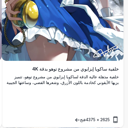
خلفية ساكويا إيزايوي من مشروع توهو بدقة 4K
خلفية مذهلة عالية الدقة لساكويا إيزايوي من مشروع توهو، تتميز
بزيها الأيقوني كخادمة باللون الأزرق، وشعرها الفضي، وساعتها الجيبية
الذهبية، على خلفية مظلمة غامضة مع رموز سحرية.
2625
×
4375
فتح