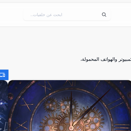
خلفيات Touhou Project لأجهزة الكمبيوتر والهواتف المحمولة،