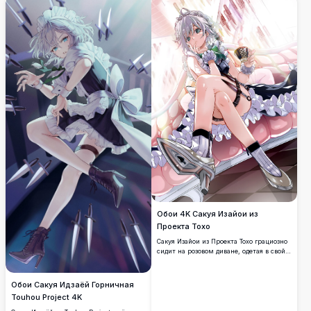
детализацией и атмосферным
освещением.
Обои 4K Сакуя Изайои из
Проекта Тохо
Сакуя Изайои из Проекта Тохо грациозно
сидит на розовом диване, одетая в свой
культовый наряд горничной с оборчатой
юбкой и серебряными броневыми
сапогами, держа чашку чая в красиво
Обои Сакуя Идзаёй Горничная
детализированном аниме-арте высокого
Touhou Project 4K
разрешения.