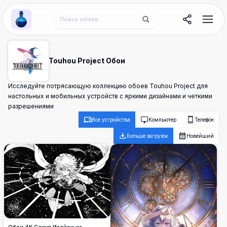
Wallpaper Alchemy
Touhou Project Обои
Исследуйте потрясающую коллекцию обоев Touhou Project для
настольных и мобильных устройств с яркими дизайнами и четкими
разрешениями
Все устройства
Компьютер
Телефон
Больше загрузок
Новейший
Обои 4K Сакуя Изайои из