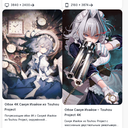
и огромными механическими
3840
×
2400
2160
×
3874
шестернями. Потрясающее
Открыть
Открыть
высококачественное аниме-арт с
серебристоволосой горничной в
динамичной боевой позе.
Обои 4K Сакуя Изайои из Touhou
Project
Обои Сакуя Изайои – Touhou
Project 4K
Потрясающие обои 4K с Сакуей Изайои
из Touhou Project, окружённой
Сакуя Изайои из Touhou Project с
разбросанными часами в мечтательной
массивным двуствольным револьвером,
тёмной обстановке. Горничная с