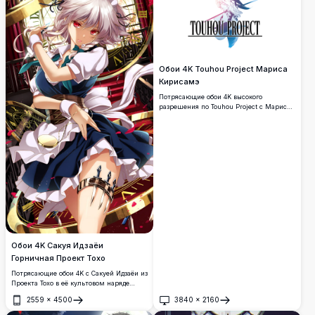
Обои 4K Touhou Project Мариса
Кирисамэ
Потрясающие обои 4K высокого
разрешения по Touhou Project с Марисой
Кирисамэ в динамичном
художественном стиле. Яркие розовые и
синие градиентные оттенки
подчёркивают культовый образ ведьмы
на чистом белом фоне.
Обои 4K Сакуя Идзаёи
Горничная Проект Тохо
Потрясающие обои 4K с Сакуей Идзаёи из
Проекта Тохо в её культовом наряде
горничной, окружённой золотыми
2559
×
4500
3840
×
2160
механизмами часов. Серебристые
Открыть
Открыть
волосы, красные глаза и фирменные