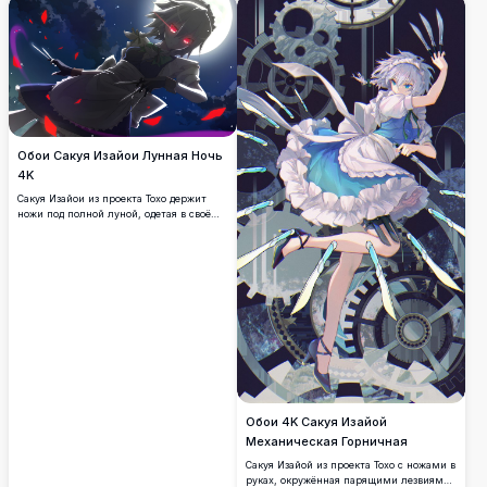
метательные ножи в
высококачественной детализации.
Обои Сакуя Изайои Лунная Ночь
4K
Сакуя Изайои из проекта Тохо держит
ножи под полной луной, одетая в своё
культовое платье горничной с
светящимися красными глазами,
окружённая парящими красными
лепестками на фоне драматичного
ночного неба.
Обои 4K Сакуя Изайой
Механическая Горничная
Сакуя Изайой из проекта Тохо с ножами в
руках, окружённая парящими лезвиями