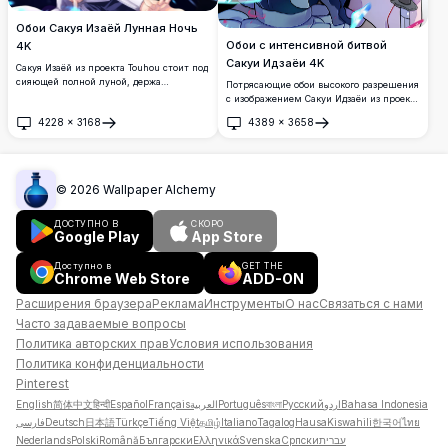
Обои Сакуя Изаёй Лунная Ночь
Обои с интенсивной битвой
4K
Сакуи Идзаёи 4K
Сакуя Изаёй из проекта Touhou стоит под
сияющей полной луной, держа
Потрясающие обои высокого разрешения
карманные часы, с синими
с изображением Сакуи Идзаёи из проекта
мистическими частицами,
Touhou, представляющие её культовый
4228
×
3168
4389
×
3658
кружащимися вокруг её серебристых
наряд горничной с синими волосами,
Открыть
Открыть
заплетённых волос и костюма
светящимися глазами и динамичными
горничной в потрясающих деталях 4K.
энергетическими эффектами вокруг
сжатого кулака.
©
2026
Wallpaper Alchemy
ДОСТУПНО В
СКОРО
Google Play
App Store
Доступно в
GET THE
Chrome Web Store
ADD-ON
Расширения браузера
Реклама
Инструменты
О нас
Связаться с нами
Часто задаваемые вопросы
Политика авторских прав
Условия использования
Политика конфиденциальности
Pinterest
English
简体中文
हिन्दी
Español
Français
العربية
Português
বাংলা
Русский
اردو
Bahasa Indonesia
فارسی
Deutsch
日本語
Türkçe
Tiếng Việt
தமிழ்
Italiano
Tagalog
Hausa
Kiswahili
한국어
ไทย
Nederlands
Polski
Română
Български
Ελληνικά
Svenska
Српски
עברית