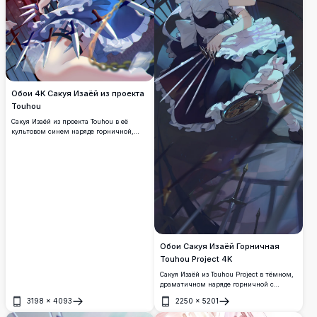
Обои 4K Сакуя Изаёй из проекта
Touhou
Сакуя Изаёй из проекта Touhou в её
культовом синем наряде горничной,
вооружённая серебряными ножами со
светящимися карманными часами.
Тёмный готический фон с витражами и
мотивами паутины в потрясающем
высоком разрешении.
Обои Сакуя Изаёй Горничная
Touhou Project 4K
Сакуя Изаёй из Touhou Project в тёмном,
драматичном наряде горничной с
ножами и карманными часами.
3198
×
4093
2250
×
5201
Высококачественные аниме-обои в
Открыть
Открыть
разрешении 4K с потрясающей