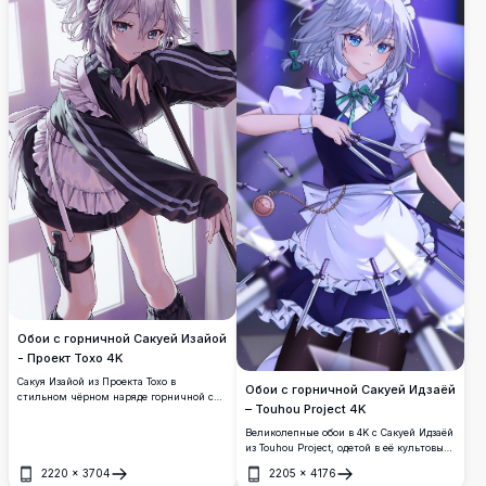
Обои с горничной Сакуей Изайой
- Проект Тохо 4K
Сакуя Изайой из Проекта Тохо в
Обои с горничной Сакуей Идзаёй
стильном чёрном наряде горничной с
– Touhou Project 4K
белым кружевным фартуком, держащая
швабру и спрятанный нож на бедре.
Великолепные обои в 4K с Сакуей Идзаёй
Потрясающий высококачественный
из Touhou Project, одетой в её культовый
аниме-арт с детальной прорисовкой
наряд горничной, с серебряными
теней.
2220
×
3704
2205
×
4176
ножами и фирменными карманными
Открыть
Открыть