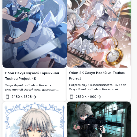
Обои 4K Сакуя Изаёй из Touhou
Обои Сакуя Идзаёй Горничная
Project
Touhou Project 4K
Потрясающий высококачественный арт
Сакуя Идзаёй из Touhou Project в
Сакуи Изаёй из Touhou Project с её
динамичной боевой позе, держащая
культовым нарядом горничной,
ножи в своём культовом синем наряде
2480
×
3508
2830
×
4000
серебристыми волосами и карманными
горничной с белым фартуком.
Открыть
Открыть
часами. Динамичная композиция с
Высококачественная аниме-
ножами и вихрящимися лентами в
иллюстрация в разрешении 4K с
ярких деталях.
потрясающей детализацией и яркими
синими тонами.