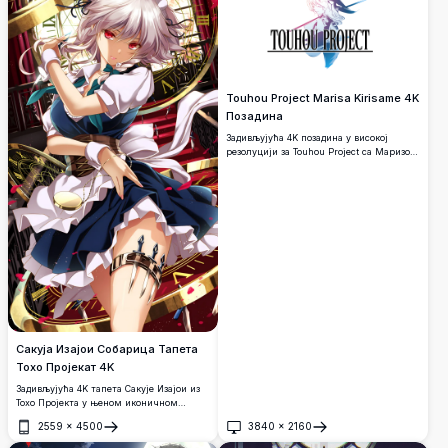
Touhou Project Marisa Kirisame 4K
Позадина
Задивљујућа 4K позадина у високој
резолуцији за Touhou Project са Маризом
Киришаме у динамичном уметничком
стилу. Живописни розе и плави
градијентни тонови истичу иконичан
лик вештице на чистој белој позадини.
Сакуја Изајои Собарица Тапета
Тохо Пројекат 4K
Задивљујућа 4K тапета Сакује Изајои из
Тохо Пројекта у њеном иконичном
оутфиту собарице, окружена златним
2559
×
4500
3840
×
2160
механизмима сата. Садржи сребрну
Отвори
Отвори
косу, црвене очи и њене препознатљиве