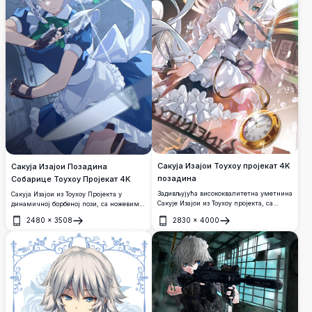
Сакуја Изајои Тоухоу пројекат 4K
Сакуја Изајои Позадина
позадина
Собарице Тоухоу Пројекат 4K
Задивљујућа висококвалитетна уметнина
Сакуја Изајои из Тоухоу Пројекта у
Сакује Изајои из Тоухоу пројекта, са
динамичној борбеној пози, са ножевима
њеном иконичном собарском одећом,
у иконичној плавој одећи собарице са
2480
×
3508
2830
×
4000
сребрном косом и џепним сатом.
белом кецељом. Аниме уметничко дело
Отвори
Отвори
Динамична композиција са ножевима и
висоске резолуције 4K са задивљујућим
вртложним тракама у живописним
детаљима и живописним плавим
детаљима.
тоновима.