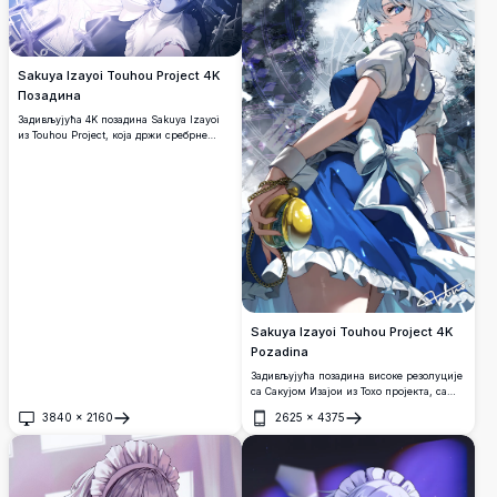
Sakuya Izayoi Touhou Project 4K
Позадина
Задивљујућа 4K позадина Sakuya Izayoi
из Touhou Project, која држи сребрне
ножеве са сјајним црвеним очима.
Садржи драматичан мотив сата са
разбијеним стаклом и ефектима зрачеће
плаве енергије.
Sakuya Izayoi Touhou Project 4K
Pozadina
Задивљујућа позадина високе резолуције
са Сакујом Изајои из Тохо пројекта, са
њеном иконичном плавом собарском
3840
×
2160
2625
×
4375
одећом, сребрном косом и златним
Отвори
Отвори
џепним сатом, постављена на мистичну
тамну позадину са магичним рунама.