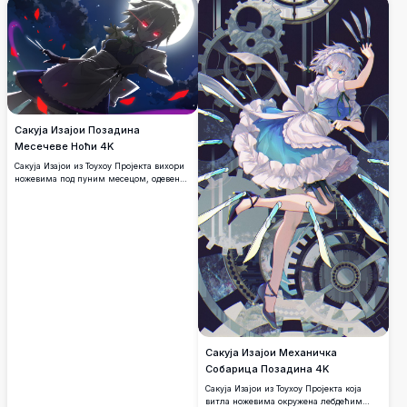
бачене ножеве у детаљима високе
резолуције.
Сакуја Изајои Позадина
Месечеве Ноћи 4K
Сакуја Изајои из Тоухоу Пројекта вихори
ножевима под пуним месецом, одевена
у свој иконични костим собарице са
сјајним црвеним очима, окружена
лебдећим црвеним латицама на
драматичном ноћном небу.
Сакуја Изајои Механичка
Собарица Позадина 4K
Сакуја Изајои из Тоухоу Пројекта која
витла ножевима окружена лебдећим