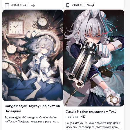
сечивима и џиновским механичким
3840
×
2400
2160
×
3874
зупчаницима. Задивљујућа аниме
Отвори
Отвори
уметност у високој резолуцији која
приказује среброкосу собарицу у
динамичној акционој пози.
Сакуја Изајои Тоухоу Пројекат 4K
Позадина
Сакуја Изајои позадина – Тохо
пројекат 4K
Задивљујућа 4K позадина Сакује Изајои
из Тоухоу Пројекта, окружене расутим
Сакуја Изајои из Тохо пројекта која држи
сатовима у сањивом мрачном
масивни револвер са двоструком цеви,
амбијенту. Собарица са сребрном косом