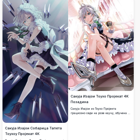
атмосферским осветљењем.
Сакуја Изајои Тоухо Пројекат 4K
Позадина
Сакуја Изајои из Тоухо Пројекта
грациозно седи на розе каучу, обучена у
своју иконичну собарску одећу са
набраном сукњом и сребрним оклопним
чизмама, држећи шољицу чаја у
Сакуја Изајои Собарица Тапета
прелепо детаљном аниме уметничком
Тоухоу Пројекат 4K
делу високе резолуције.