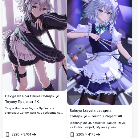
Сакуја Изајои Слика Собарице
Тоухоу Пројекат 4К
Сакуја Изајои из Тоухоу Пројекта у
Sakuya Izayoi позадина
стилском црном костиму собарице са
собарице – Touhou Project 4K
белом украшеном кецељом, држећи моп
и скривени нож на бутини. Задивљујућа
Задивљујућа 4K позадина Sakuya Izayoi
аниме илустрација високе резолуције са
из Touhou Project, обучене у њен
детаљним сенчењем.
иконични костим собарице, која вихори
2220
×
3704
2205
×
4176
сребрним ножевима са својим
Отвори
Отвори