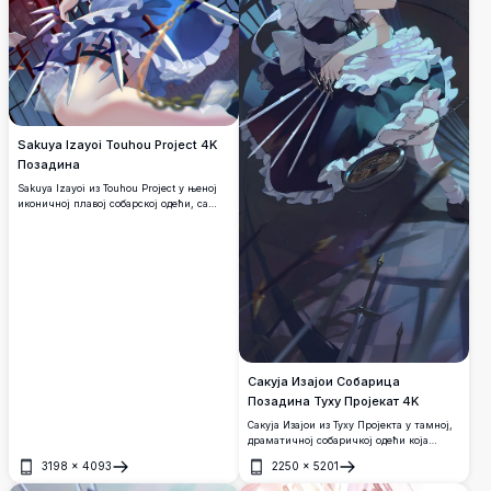
Sakuya Izayoi Touhou Project 4K
Позадина
Sakuya Izayoi из Touhou Project у њеној
иконичној плавој собарској одећи, са
сребрним ножевима и светлећим
џепним сатом. Тамна готска витражна
позадина са мотивима паучине у
задивљујућој високој резолуцији.
Сакуја Изајои Собарица
Позадина Туху Пројекат 4K
Сакуја Изајои из Туху Пројекта у тамној,
драматичној собаричкој одећи која
вилда ножевима и џепним сатом.
3198
×
4093
2250
×
5201
Позадина аниме у високој резолуцији 4K
Отвори
Отвори
са задивљујућим детаљима и