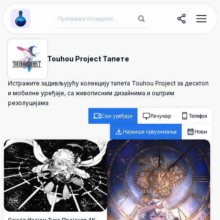
Wallpaper Alchemy
Touhou Project Тапете
Истражите задивљујућу колекцију тапета Touhou Project за десктоп
и мобилне уређаје, са живописним дизайнима и оштрим
резолуцијама
Сви уређаји
Рачунар
Телефон
Највише преузимања
Нови
Сакуја Изајои Тухо Пројекат 4K