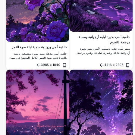
خلفية أنمي بحيرة ليلية أرجوانية وسماء
مرصعة بالنجوم
خلفية أنمي ورود بنفسجية ليلة ضوء القمر
منظر ليلي خلاب بأسلوب الأنمي يضم بحيرة
أرجوانية هادئة، وشجرة شامخة، وغيوم درامية،
خلفية أنمي مذهلة تتميز بورود بنفسجية نابضة
وسماء مليئة بالنجوم. خلفية مثالية بدقة 4K عالية
بالحياة تحت ضوء القمر الكامل المتوهج في سماء
الوضوح مع جمالية أرجوانية حالمة وغامضة.
ليلية مرصعة بالنجوم. مثالية لعشاق الجماليات
3985
×
1840
4416
×
2208
الداكنة والرومانسية والسحرية بدقة 4K فائقة
فتح
فتح
الوضوح.