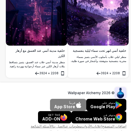
خلفية أنمي لنهر تحت سماء ليلية بنفسجية
خلفية مدينة أنمي عند الغسق مع أزهار
الكرز
منظر ليلي خلاب بأسلوب الأنمي يتميز بسماء
مجرية بنفسجية متوهجة، وأشجار في صورة ظلية،
منظر مدينة أنمي خلاب عند الغسق، يتميز بتساقط
ونجوم ساقطة، ونهر هادئ مضاء بضوء القمر.
بتلات أزهار الكرز عبر سماء أرجوانية ووردية زاهية.
خلفية مثالية بدقة 4K عالية الجودة لعشاق
تضيء أنوار المدينة شارعاً طويلاً يمتد نحو الأفق
3924
×
2208
3924
×
2208
الفانتازيا والأنمي.
الحضري المتوهج.
فتح
فتح
Wallpaper Alchemy
2026
©
متوفر على
قريباً
App Store
Google Play
متوفر في
GET THE
ADD-ON
Chrome Web Store
إضافات المتصفح
إعلانات
الأدوات
معلومات عنا
اتصل بنا
الأسئلة الشائعة