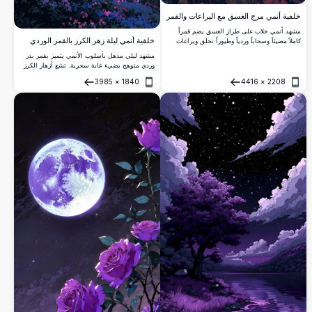
خلفية أنمي مرج الغسق مع اليراعات والقمر
مشهد أنمي خلاب على طراز الغسق يضم قمراً
خلفية أنمي ليلة زهر الكرز بالقمر الوردي
كاملاً مضيئاً وسحاباً وردياً وطيوراً تحلق ويراعات
متلألئة ترقص فوق مرج خصيب. خلفية مثالية بدقة
مشهد ليلي مذهل بأسلوب الأنمي يتميز بقمر بدر
4K عالية الوضوح لمحبي الطبيعة والأنمي.
وردي متوهج يضيء غابة سحرية. تشع أزهار الكرز
والزهور البرية بضوء وردي ناعم، مما يخلق جواً
3985
×
1840
4416
×
2208
حالماً وأثيرياً مثالياً لأي شاشة.
فتح
فتح