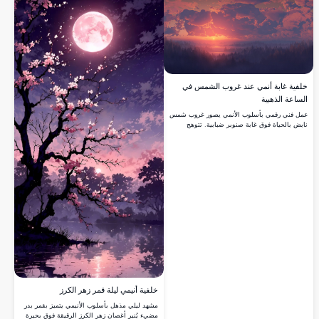
أو المحمول بألوانها الزاهية ووضوحها التفصيلي.
مثالية لعشاق الطبيعة والذين يبحثون عن خلفية
فريدة وذات جودة عالية.
خلفية غابة أنمي عند غروب الشمس في
الساعة الذهبية
عمل فني رقمي بأسلوب الأنمي يصور غروب شمس
نابض بالحياة فوق غابة صنوبر ضبابية. تتوهج
السحب الركامية الدرامية بظلال من البرتقالي
والوردي والبنفسجي بينما تغيب الشمس تحت
الأفق.
خلفية أنيمي ليلة قمر زهر الكرز
مشهد ليلي مذهل بأسلوب الأنيمي يتميز بقمر بدر
مضيء يُنير أغصان زهر الكرز الرقيقة فوق بحيرة