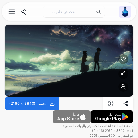
Wallpaper Alchemy
تحميل
(
3840
×
2160
)
متوفر على
قريباً
App Store
Google Play
خلفية عالية الدقة لشاشات الكمبيوتر والهواتف المحمولة
الدقة:
3840
×
2160
(
16
×
9
)
تم النشر في:
30 أغسطس 2025