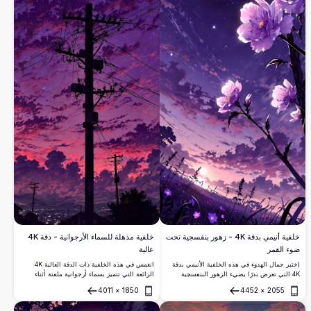
خلفية أنيمي بدقة 4K - زهور بنفسجية تحت
خلفية مذهلة للسماء الأرجوانية - دقة 4K
ضوء القمر
عالية
اِختبر جمال الهدوء في هذه الخلفية الأنيمي بدقة
انغمس في هذه الخلفية ذات الدقة العالية 4K
4K التي تعرض بدرًا يضيء الزهور البنفسجية
الرائعة التي تتميز بسماء أرجوانية ملفتة أثناء
النابضة على سماء الشفق. مثالية لإضافة لمسة
الغروب. يقف عمود كهرباء طويل مع أسلاك كظل
4011
×
1850
4452
×
2055
من الهدوء والأناقة إلى شاشة سطح المكتب أو
مقابل الغيوم النابضة بالحياة، مما يخلق منظرًا
فتح
فتح
الهاتف المحمول الخاصة بك.
حضريًا ساحرًا. مثالية لتعزيز شاشة جهازك المكتبي