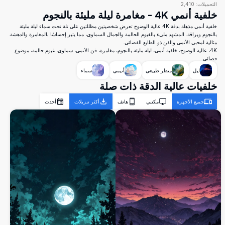
التحميلات:
2,410
خلفية أنمي 4K - مغامرة ليلة مليئة بالنجوم
خلفية أنمي مذهلة بدقة 4K عالية الوضوح تعرض شخصيتين مظللتين على تلة تحت سماء ليلة مليئة
بالنجوم وبراقة. المشهد مليء بالغيوم الحالمة والجمال السماوي، مما يثير إحساسًا بالمغامرة والدهشة.
مثالية لمحبي الأنمي والفن ذو الطابع الفضائي.
4K، عالية الوضوح، خلفية أنمي، ليلة مليئة بالنجوم، مغامرة، فن الأنمي، سماوي، غيوم حالمة، موضوع
فضائي
ليل
منظر طبيعي
أنيمي
سماء
خلفيات عالية الدقة ذات صلة
جميع الأجهزة
مكتبي
هاتف
أكثر تنزيلات
أحدث