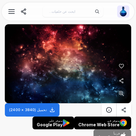
Wallpaper Alchemy
تحميل
(
3840
×
2400
)
متوفر في
متوفر على
Google Play
Chrome Web Store
قريباً