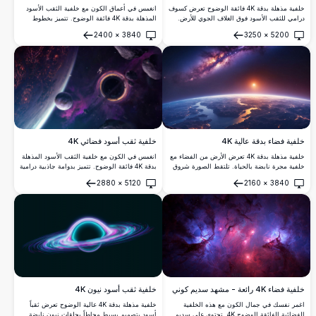
انغمس في أعماق الكون مع خلفية الثقب الأسود
خلفية مذهلة بدقة 4K فائقة الوضوح تعرض كسوف
المذهلة بدقة 4K فائقة الوضوح. تتميز بخطوط
درامي للثقب الأسود فوق الغلاف الجوي للأرض.
انسيابية أنيقة تتلوى نحو الظلام، هذا التصميم
تتميز بسحب كونية نابضة بالحياة بألوان بنفسجية
2400
×
3840
3250
×
5200
البسيط يلتقط بشكل مثالي قوة الجاذبية والجمال
وزرقاء مع تأثيرات إضاءة سماوية رائعة، مما يخلق
فتح
فتح
الغامض للفضاء، مثالية لأجهزة سطح المكتب
مشهد فضائي ملحمي مثالي لخلفيات سطح
والشاشات الحديثة.
المكتب.
خلفية فضاء بدقة عالية 4K
خلفية ثقب أسود فضائي 4K
خلفية مذهلة بدقة 4K تعرض الأرض من الفضاء مع
انغمس في الكون مع خلفية الثقب الأسود المذهلة
خلفية مجرة نابضة بالحياة. تلتقط الصورة شروق
بدقة 4K فائقة الوضوح. تتميز بدوامة جاذبية درامية
الشمس فوق الكوكب، مبرزة القارات والمحيطات
محاطة بأجرام سماوية وسدم متوهجة ورائد فضاء
2880
×
5120
2160
×
3840
بتفاصيل واضحة. مثالية لخلفيات سطح المكتب أو
يستكشف الفراغ اللانهائي. مثالية لعشاق الفضاء
فتح
فتح
الهاتف المحمول، وتوفر رؤية خلابة لعالمنا والكون.
الباحثين عن صور كونية خلابة لشاشات سطح
المكتب أو الهاتف المحمول.
خلفية فضاء 4K رائعة - مشهد سديم كوني
خلفية ثقب أسود نيون 4K
اغمر نفسك في جمال الكون مع هذه الخلفية
خلفية مذهلة بدقة 4K عالية الوضوح تعرض ثقباً
الفضائية الفائقة الوضوح 4K. تحتوي على سديم
أسود بتصميم بسيط محاطاً بحلقات نيون نابضة