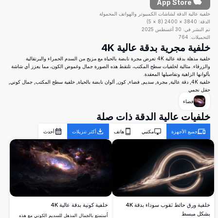
App Store
خلفية عالية الدقة لشاشات الكمبيوتر والهواتف المحمولة
الدقة:
3840
×
2400
(
8
×
5
)
تم النشر في:
30 أغسطس 2025
التحميلات:
764
خلفية مجرية بدقة عالية 4K
خلفية مذهلة بدقة عالية 4K تعرض مجرة نابضة بالحياة مع مزيج من السدم الحمراء والبرتقالية
والزرقاء. مثالية لخلفيات سطح المكتب، تلتقط هذه الصورة جمال وغموض الكون، مما يعزز أي شاشة
بألوانها الزاهية وتفاصيلها المعقدة.
خلفية 4K, دقة عالية, مجرة, سديم, فضاء, كون, ألوان نابضة بالحياة, خلفية سطح المكتب, جمال كوني,
حقل نجمي
فضاء
خلفيات عالية الدقة ذات صلة
جميع الأجهزة
مكتبي
هاتف
أكثر تنزيلات
أحدث
خلفية ورق حائط ثقوب سوداء بدقة 4K
خلفية كونية بدقة عالية 4K
بشكل مبسط
اُستمتع بالجمال المذهل للسديم الكوني مع هذه