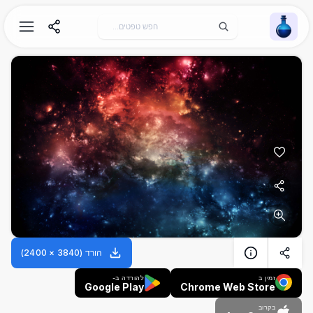
Wallpaper Alchemy
הורד
(
3840
×
2400
)
זמין ב
להורדה ב-
Google Play
Chrome Web Store
בקרוב