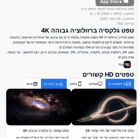
App Store
טפט ברזולוציה גבוהה למסכי מחשב ונייד
רזולוציה:
3840
×
2400
(
8
×
5
)
פורסם ב:
30 באוג׳ 2025
הורדות:
783
טפט גלקסיה ברזולוציה גבוהה 4K
טפט מרהיב ברזולוציית 4K המציג גלקסיה מלאת חיים עם ערבוב של ערפיליות אדומות, כתומות
וכחולות. מושלם לרקעים לתצוגת מחשב, תמונה זו לוכדת את היופי והמסתוריות של הקוסמוס,
משדרגת כל מסך בצבעים החיים שלה ובפרטיה המורכבים.
טפט 4K, רזולוציה גבוהה, גלקסיה, ערפילית, חלל, קוסמוס, צבעים חיים, רקע למחשב, יופי קוסמי,
שדה כוכבים
חלל
טפטים HD קשורים
כל המכשירים
שולחני
טלפון
הכי הורדות
חדש
טפט מינימליסטי של חור שחור 4K
טפט קוסמי ברזולוציה גבוהה 4K
חוו את היופי המהפנט של חור שחור עם טפט
חוו את היופי המרהיב של ערפילית קוסמית עם