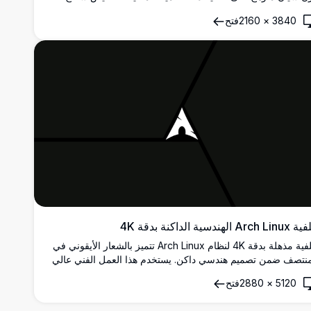
مكتب بأسلوب أنيق مستوحى من الجمالية السيبرانية.
3840
×
2160
فتح
Arch الهندسية الداكنة بدقة 4K
خلفية مذهلة بدقة 4K لنظام Arch Linux تتميز بالشعار الأيقوني في
منتصف ضمن تصميم هندسي داكن. يستخدم هذا العمل الفني عالي
دقة خطوطًا حادة وظلالًا عميقة لمظهر سطح مكتب أنيق وعصري.
5120
×
2880
فتح