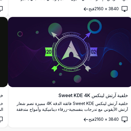
بشبكة هندسية سماوية نابضة بالحياة وتدرجات بنفسجية عميقة، يقدم
ال
3840
×
2160
فتح
جمالية أصيلة من الثمانينات لشاشات سطح المكتب والجوال.
خلفية آرتش لينكس Sweet KDE 4K
خلفية  Linux
خلفية آرتش لينكس Sweet KDE فائقة الدقة 4K مميزة تضم شعار
آرتش الأيقوني مع تدرجات بنفسجية-زرقاء ديناميكية وأمواج متدفقة
ال
وعناصر هندسية. خلفية سطح مكتب مثالية عالية الدقة لإعدادات
ال
3840
×
2160
فتح
لينكس الحديثة وبيئات KDE Plasma.