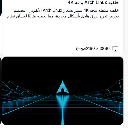
خلفية Arch Linux بدقة 4K
خلفية مذهلة بدقة 4K تتميز بشعار Arch Linux الأيقوني. التصميم
يعرض تدرج أزرق هادئ بأشكال مجردة، مما يجعله مثاليًا لعشاق نظام
Linux الذين يفضلون الخلفيات المكتبية البسيطة والأنيقة.
3840
×
2160
فتح