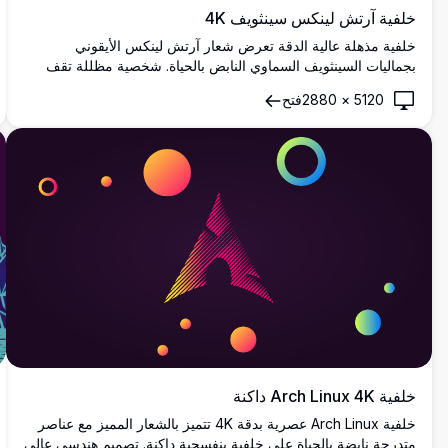
خلفية آرتش لينكس سينثويف 4K
خلفية مذهلة عالية الدقة تعرض شعار آرتش لينكس الأيقوني
بجماليات السينثويف السماوي النابض بالحياة. شخصية مظللة تقف
أمام شبكات النيون الهندسية والهندسة المعمارية المثلثية المتوهجة،
5120
×
2880
فتح
مما يخلق مزيجاً مثالياً من التصميم الرجعي المستقبلي وثقافة
الحوسبة مفتوحة المصدر.
خلفية Arch Linux 4K داكنة
خلفية Arch Linux عصرية بدقة 4K تتميز بالشعار المميز مع عناصر
متدرجة نابضة بالحياة على خلفية بنفسجية داكنة. تصميم هندسي عالي