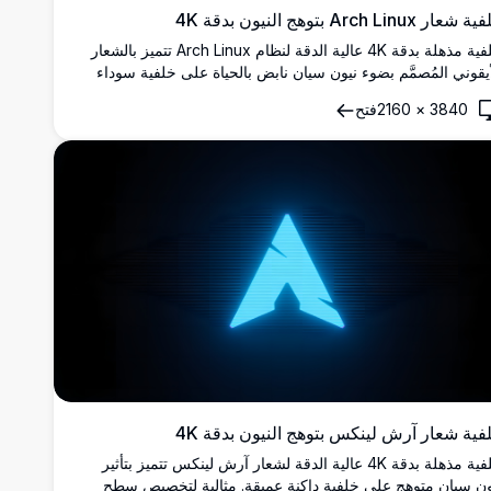
عار Arch Linux بتوهج النيون بدقة 4K
خلفية مذهلة بدقة 4K عالية الدقة لنظام Arch Linux تتميز بالشعار
أيقوني المُصمَّم بضوء نيون سيان نابض بالحياة على خلفية سوداء
يقة، مثالية لأسطح المكتب ذات الطابع الداكن وعشاق نظام
3840
×
2160
فتح
نكس.
فية شعار آرش لينكس بتوهج النيون بدقة 4K
خلفية مذهلة بدقة 4K عالية الدقة لشعار آرش لينكس تتميز بتأثير
ون سيان متوهج على خلفية داكنة عميقة. مثالية لتخصيص سطح