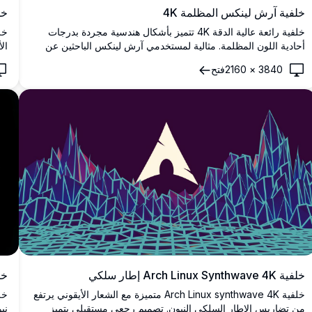
خلفية آرش لينكس المظلمة 4K
خلفية ش
خلفية رائعة عالية الدقة 4K تتميز بأشكال هندسية مجردة بدرجات
أحادية اللون المظلمة. مثالية لمستخدمي آرش لينكس الباحثين عن
ال
خلفية سطح مكتب بسيطة وعصرية مع عناصر تصميم أنيقة باللونين
عم
3840
×
2160
فتح
الأسود والرمادي تكمل أي إعداد موضوع مظلم.
لي
خلفية Arch Linux Synthwave 4K إطار سلكي
خل
خلفية Arch Linux synthwave 4K متميزة مع الشعار الأيقوني يرتفع
من تضاريس الإطار السلكي النيون. تصميم رجعي مستقبلي يتميز
ني