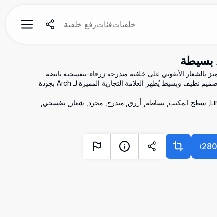
خلفيات
فئات
رفع خلفية
الية الدقة تتميز بالشعار الأيقوني على خلفية متدرجة زرقاء-بنفسجية نابضة
بالحياة. مثالية لتخصيص سطح المكتب بتصميم نظيف وبسيط يُظهر العلامة التجارية المميزة لـ Arch بجودة
Arch Linux, خلفية, 4K, دقة عالية, Linux, سطح المكتب, بساطة, أزرق, متدرج, مجرد, شعار, بنفسجي,
)
28