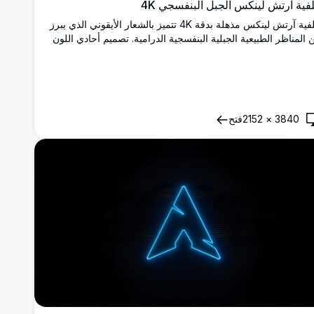
فية آرتش لينكس الجبل البنفسجي 4K
خلفية آرتش لينكس مذهلة بدقة 4K تتميز بالشعار الأيقوني الذي يبرز
 المناظر الطبيعية الجبلية البنفسجية الدرامية. تصميم أحادي اللون
فسجي مع تضاريس عضوية متدفقة وعمق جوي، مثالي لشاشات
ح المكتب والهاتف المحمول التي تسعى للجماليات الأنيقة
بسيطة.
3840
×
2152
فتح