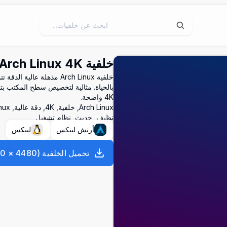
خلفية Arch Linux 4K بسيطة
خلفية Arch Linux مذهلة ع
4K واضحة.
نظيف, حديث, نظام تشغيل
أرتش لينكس
لينكس
تحميل الخلفية
(
4480
×
00