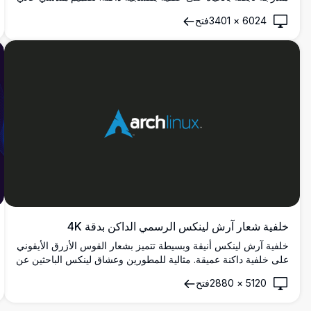
الدقة مع دوائر وأشكال ملونة، مثالي لخلفيات سطح المكتب والهاتف
6024
×
3401
فتح
المحمول.
خلفية شعار آرش لينكس الرسمي الداكن بدقة 4K
خلفية آرش لينكس أنيقة وبسيطة تتميز بشعار القوس الأزرق الأيقوني
على خلفية داكنة عميقة. مثالية للمطورين وعشاق لينكس الباحثين عن
مظهر سطح مكتب احترافي ونظيف بدقة 4K.
5120
×
2880
فتح