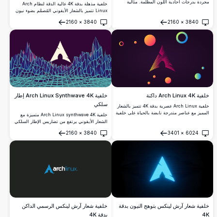
مجردة بدرجات أحادية اللون المظلمة. مثالية
خلفية مذهلة بدقة 4K عالية الدقة لنظام Arch
لمستخدمي آرش لينكس الباحثين عن خلفية سطح
Linux تتميز بالشعار الأيقوني المُصمَّم بضوء نيون
مكتب بسيطة وعصرية مع عناصر تصميم أنيقة
سيان نابض بالحياة على خلفية سوداء عميقة،
2160
×
3840
2160
×
3840
باللونين الأسود والرمادي تكمل أي إعداد موضوع
مثالية لأسطح المكتب ذات الطابع الداكن وعشاق
فتح
فتح
مظلم.
نظام لينكس.
خلفية Arch Linux Synthwave 4K إطار
خلفية Arch Linux 4K داكنة
سلكي
خلفية Arch Linux عصرية بدقة 4K تتميز بالشعار
المميز مع عناصر متدرجة نابضة بالحياة على خلفية
خلفية Arch Linux synthwave 4K متميزة مع
بنفسجية داكنة. تصميم هندسي عالي الدقة مع
الشعار الأيقوني يرتفع من تضاريس الإطار السلكي
دوائر وأشكال ملونة، مثالي لخلفيات سطح المكتب
النيون. تصميم رجعي مستقبلي يتميز بشبكة
2160
×
3840
3401
×
6024
والهاتف المحمول.
هندسية سماوية نابضة بالحياة وتدرجات بنفسجية
فتح
فتح
عميقة، يقدم جمالية أصيلة من الثمانينات لشاشات
سطح المكتب والجوال.
خلفية شعار آرش لينكس بتوهج النيون بدقة
خلفية شعار آرش لينكس الرسمي الداكن
4K
بدقة 4K