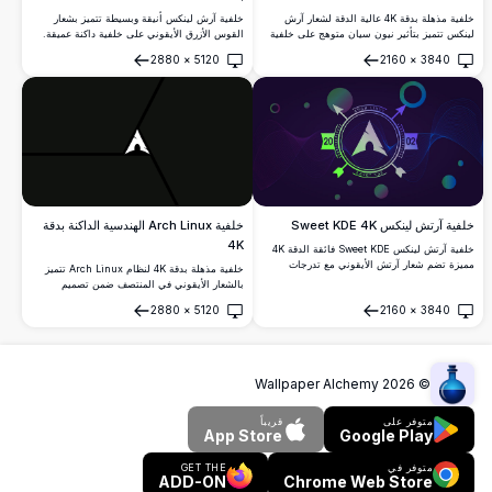
خلفية مذهلة بدقة 4K عالية الدقة لشعار آرش
خلفية آرش لينكس أنيقة وبسيطة تتميز بشعار
لينكس تتميز بتأثير نيون سيان متوهج على خلفية
القوس الأزرق الأيقوني على خلفية داكنة عميقة.
داكنة عميقة. مثالية لتخصيص سطح المكتب
مثالية للمطورين وعشاق لينكس الباحثين عن مظهر
2880
×
5120
2160
×
3840
بأسلوب أنيق مستوحى من الجمالية السيبرانية.
سطح مكتب احترافي ونظيف بدقة 4K.
فتح
فتح
خلفية آرتش لينكس Sweet KDE 4K
خلفية Arch Linux الهندسية الداكنة بدقة
4K
خلفية آرتش لينكس Sweet KDE فائقة الدقة 4K
مميزة تضم شعار آرتش الأيقوني مع تدرجات
خلفية مذهلة بدقة 4K لنظام Arch Linux تتميز
بنفسجية-زرقاء ديناميكية وأمواج متدفقة وعناصر
بالشعار الأيقوني في المنتصف ضمن تصميم
هندسية. خلفية سطح مكتب مثالية عالية الدقة
هندسي داكن. يستخدم هذا العمل الفني عالي
2880
×
5120
2160
×
3840
لإعدادات لينكس الحديثة وبيئات KDE Plasma.
الدقة خطوطًا حادة وظلالًا عميقة لمظهر سطح
فتح
فتح
مكتب أنيق وعصري.
Wallpaper Alchemy
2026
©
متوفر على
قريباً
App Store
Google Play
متوفر في
GET THE
ADD-ON
Chrome Web Store