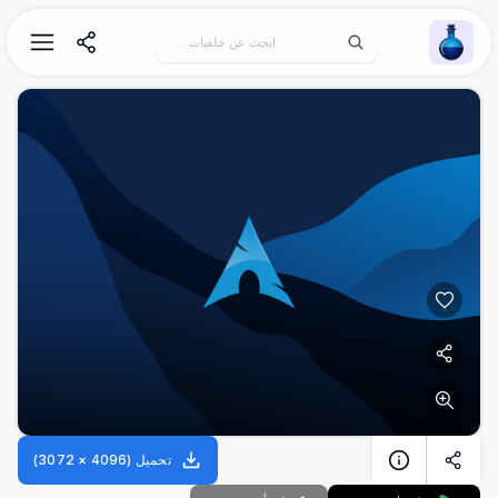
Wallpaper Alchemy
تحميل
(
4096
×
3072
)