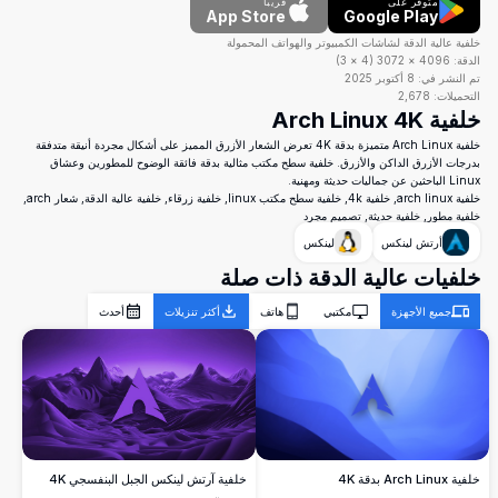
متوفر على
قريباً
App Store
Google Play
خلفية عالية الدقة لشاشات الكمبيوتر والهواتف المحمولة
الدقة:
4096
×
3072
(
4
×
3
)
تم النشر في:
8 أكتوبر 2025
التحميلات:
2,678
خلفية Arch Linux 4K
خلفية Arch Linux متميزة بدقة 4K تعرض الشعار الأزرق المميز على أشكال مجردة أنيقة متدفقة
بدرجات الأزرق الداكن والأزرق. خلفية سطح مكتب مثالية بدقة فائقة الوضوح للمطورين وعشاق
Linux الباحثين عن جماليات حديثة ومهنية.
خلفية arch linux, خلفية 4k, خلفية سطح مكتب linux, خلفية زرقاء, خلفية عالية الدقة, شعار arch,
خلفية مطور, خلفية حديثة, تصميم مجرد
أرتش لينكس
لينكس
خلفيات عالية الدقة ذات صلة
جميع الأجهزة
مكتبي
هاتف
أكثر تنزيلات
أحدث
خلفية آرتش لينكس الجبل البنفسجي 4K
خلفية Arch Linux بدقة 4K