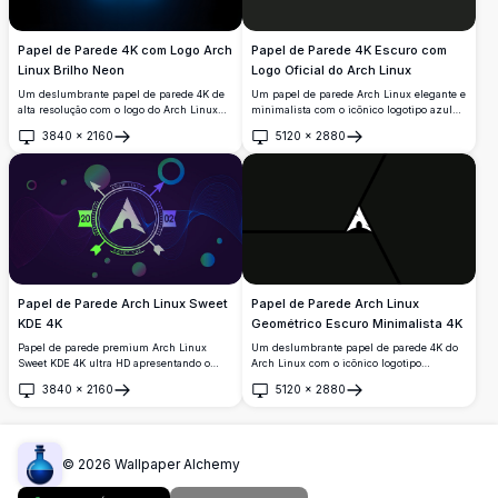
Papel de Parede 4K com Logo Arch
Papel de Parede 4K Escuro com
Linux Brilho Neon
Logo Oficial do Arch Linux
Um deslumbrante papel de parede 4K de
Um papel de parede Arch Linux elegante e
alta resolução com o logo do Arch Linux
minimalista com o icônico logotipo azul
apresentando um brilhante efeito neon
do arco em um fundo escuro profundo.
3840
×
2160
5120
×
2880
ciano em um fundo escuro profundo.
Perfeito para desenvolvedores e
Abrir
Abrir
Perfeito para personalização do desktop
entusiastas de Linux que buscam uma
com uma estética elegante inspirada no
estética de desktop 4K limpa e
cyberpunk.
profissional.
Papel de Parede Arch Linux Sweet
Papel de Parede Arch Linux
KDE 4K
Geométrico Escuro Minimalista 4K
Papel de parede premium Arch Linux
Um deslumbrante papel de parede 4K do
Sweet KDE 4K ultra HD apresentando o
Arch Linux com o icônico logotipo
icônico logo Arch com gradientes
centralizado em um design geométrico
3840
×
2160
5120
×
2880
dinâmicos roxo-azul, ondas fluidas e
escuro. A arte minimalista em alta
Abrir
Abrir
elementos geométricos. Plano de fundo
resolução utiliza linhas nítidas e sombras
perfeito em alta resolução para
profundas para uma estética de desktop
configurações Linux modernas e
elegante e moderna.
ambientes KDE Plasma.
©
2026
Wallpaper Alchemy