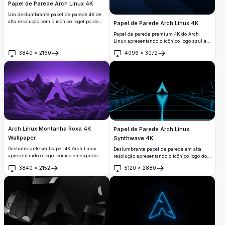
Papel de Parede Arch Linux 4K
Um deslumbrante papel de parede 4K de
alta resolução com o icônico logotipo do
Papel de Parede Arch Linux 4K
Arch Linux. O design exibe um gradiente
Papel de parede premium 4K do Arch
azul sereno com formas abstratas,
Linux apresentando o icônico logo azul em
tornando-o perfeito para entusiastas do
elegantes formas abstratas fluidas em tons
Linux que apreciam fundos de tela
3840
×
2160
4096
×
3072
azul marinho profundo e azul. Plano de
Abrir
Abrir
minimalistas e elegantes.
fundo de desktop perfeito em ultra alta
definição para desenvolvedores e
entusiastas Linux que buscam estética
moderna e profissional.
Arch Linux Montanha Roxa 4K
Papel de Parede Arch Linux
Wallpaper
Synthwave 4K
Deslumbrante wallpaper 4K Arch Linux
Deslumbrante papel de parede em alta
apresentando o logo icônico emergindo de
resolução apresentando o icônico logo do
uma dramática paisagem montanhosa
Arch Linux em vibrante estética synthwave
3840
×
2152
5120
×
2880
roxa. Design monocromático violeta com
ciano. Uma silhueta se ergue diante de
Abrir
Abrir
terreno orgânico fluido e profundidade
grades neon geométricas e arquitetura
atmosférica, perfeito para telas desktop e
triangular brilhante, criando uma fusão
mobile que buscam estética minimalista
perfeita entre design retrô-futurista e
elegante.
cultura de computação open-source.