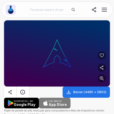
Wallpaper Alchemy
Baixar
(
4480
×
2800
)
DISPONÍVEL NO
EM BREVE
Google Play
App Store
Papel de parede de alta resolução para computadores e telas de dispositivos móveis