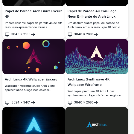
Papel de Parede Arch Linux Escuro
Papel de Parede 4K com Logo
4K
Neon Brilhante do Arch Linux
Impressionante papel de parede 4K de alta
Um deslumbrante papel de parede do
resolução apresentando formas
Arch Linux em alta resolução 4K com o
geométricas abstratas em tons
icônico logo renderizado em vibrante luz
3840
×
2160
3840
×
2160
monocromáticos escuros. Perfeito para
neon ciano sobre um fundo preto
Abrir
Abrir
usuários do Arch Linux que procuram um
profundo, perfeito para desktops com tema
fundo de tela minimalista e moderno com
escuro e entusiastas do Linux.
elementos de design sofisticados em preto
e cinza que complementam qualquer
configuração de tema escuro.
Arch Linux Synthwave 4K
Arch Linux 4K Wallpaper Escuro
Wallpaper Wireframe
Wallpaper moderno 4K do Arch Linux
apresentando o logo icônico com
Wallpaper premium 4K Arch Linux
elementos de gradiente vibrantes em um
synthwave com logo icônico emergindo de
fundo roxo escuro. Design geométrico de
terreno wireframe neon. Design retro-
6024
×
3401
3840
×
2160
alta resolução com círculos e formas
futurista com malha geométrica ciano
Abrir
Abrir
coloridas, perfeito para fundos de desktop
vibrante e gradientes roxos profundos,
e mobile.
oferecendo estética autêntica dos anos 80
para telas desktop e mobile.