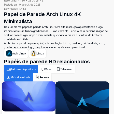
Resolução:
4480
×
2800
(
8
×
5
)
Postado em:
9 de out. de 2025
Downloads:
1.482
Papel de Parede Arch Linux 4K
Minimalista
Deslumbrante papel de parede Arch Linux em alta resolução apresentando o logo
icônico sobre um fundo gradiente azul-roxo vibrante. Perfeito para personalização de
desktop com design limpo e minimalista que exibe a marca distintiva do Arch em
qualidade 4K nítida.
Arch Linux, papel de parede, 4K, alta resolução, Linux, desktop, minimalista, azul,
gradiente, abstrato, logo, roxo, limpo, moderno, sistema operacional
Arch Linux
Linux
Papéis de parede HD relacionados
Todos os dispositivos
Mesa
Telemóvel
Mais downloads
Recente