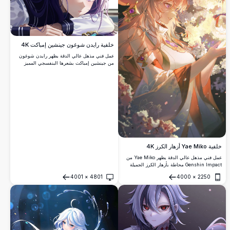
خلفية رايدن شوغون جينشين إمباكت 4K
عمل فني مذهل عالي الدقة يظهر رايدن شوغون
من جينشين إمباكت بشعرها البنفسجي المميز
ورؤية الإلكترو. رسم توضيحي جميل بأسلوب
الأنمي مثالي لخلفيات سطح المكتب، يعرض
تفاصيل معقدة وألوان نابضة بالحياة بجودة 4K
فائقة.
خلفية Yae Miko أزهار الكرز 4K
عمل فني مذهل عالي الدقة يظهر Yae Miko من
Genshin Impact محاطة بأزهار الكرز الجميلة
تحت إضاءة غروب الشمس الدافئة. تعرض هذه
4001
×
4801
4000
×
2250
الخلفية الأنيمي الأنيقة تفاصيل معقدة بألوان
فتح
فتح
نابضة بالحياة وتأثيرات جوية، مثالية لعشاق اللعبة
الشهيرة.