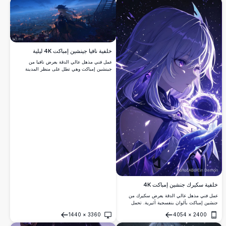
بنفسجية ووردية نابضة بالحياة تخلق جو معركة
البنفسجي والأزرق.
ملحمية.
خلفية نافيا جينشين إمباكت 4K ليلية
عمل فني مذهل عالي الدقة يعرض نافيا من
جينشين إمباكت وهي تطل على منظر المدينة
المضاء بشكل جميل عند الغسق. تقف الشخصية
الأنمي بأناقة على الشرفة مع قبعتها المميزة
وشعرها المتدفق، محاطة بالأضواء الدافئة
المتوهجة وسماء مسائية زرقاء ساحرة.
خلفية سكيرك جنشين إمباكت 4K
عمل فني مذهل عالي الدقة يعرض سكيرك من
جنشين إمباكت بألوان بنفسجية أثيرية. تحمل
الشخصية الغامضة كرة مضيئة أمام خلفية كونية
1440
×
3360
4054
×
2400
مليئة بالنجوم، تعرض فناً جميلاً بأسلوب الأنمي مع
فتح
فتح
شعر متدفق وأجواء سحرية مثالية لأي شاشة.