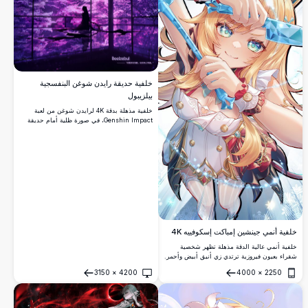
خلفية حديقة رايدن شوغن البنفسجية
بيلزيبول
خلفية مذهلة بدقة 4K لرايدن شوغن من لعبة
Genshin Impact، في صورة ظلية أمام حديقة
يابانية مضاءة بضوء بنفسجي خلاب. الأرضيات
العاكسة وأشجار الكرز المتوهجة تخلق أجواءً أثيرية
وسينمائية.
خلفية أنمي جينشين إمباكت إسكوفييه 4K
خلفية أنمي عالية الدقة مذهلة تظهر شخصية
شقراء بعيون فيروزية ترتدي زي أنيق أبيض وأحمر.
عناصر بلورية جميلة ولمعان سحري يخلقان أجواء
3150
×
4200
4000
×
2250
خيالية ساحرة مثالية لعشاق الأنمي.
فتح
فتح