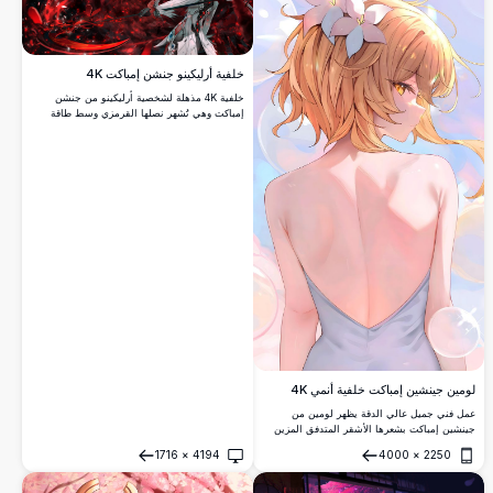
خلفية أرليكينو جنشن إمباكت 4K
خلفية 4K مذهلة لشخصية أرليكينو من جنشن
إمباكت وهي تُشهر نصلها القرمزي وسط طاقة
حمراء متدوامة وكسوف شمسي مظلم. فن عالي
الدقة يتميز بإضاءة درامية وأجواء معركة مكثفة.
لومين جينشين إمباكت خلفية أنمي 4K
عمل فني جميل عالي الدقة يظهر لومين من
جينشين إمباكت بشعرها الأشقر المتدفق المزين
بزهور الزنبق الرقيقة. لوحة الألوان الباستيل
1716
×
4194
4000
×
2250
الناعمة والجو الحالم يخلقان جمالية هادئة وأثيرية
فتح
فتح
مثالية لعشاق الأنمي ومحبي جينشين إمباكت.