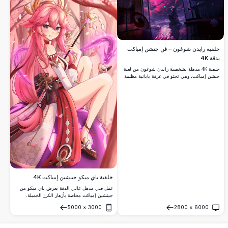
خلفية رايدن شوغون – فن جنشن إمباكت
بدقة 4K
خلفية 4K مذهلة لشخصية رايدن شوغون من لعبة
جنشن إمباكت، وهي تجثو في غرفة يابانية مظلمة
مع أزهار الكرز المتوهجة، وفراشة زرقاء مخضرة،
ومظلة حمراء، وبتلات سحرية تتطاير في الليل.
خلفية ياي ميكو جينشين إمباكت 4K
عمل فني مذهل عالي الدقة يعرض ياي ميكو من
جينشين إمباكت محاطة بأزهار الكرز الجميلة.
تعرض خلفية 4K المميزة هذه كاهنة المعبد الأنيقة
5000
×
3000
2800
×
6000
بألوان وردية وبنفسجية نابضة بالحياة مع تفاصيل
فتح
فتح
معقدة مستوحاة من اليابان وأجواء سحرية.