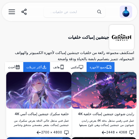
Wallpaper Alchemy
جينشين إمباكت خلفيات
استكشف مجموعة رائعة من خلفيات جينشين إمباكت لأجهزة الكمبيوتر والهواتف
المحمولة، تتميز بتصاميم نابضة بالحياة ودقة واضحة
جميع الأجهزة
مكتبي
هاتف
أكثر تنزيلات
أحدث
رايدن شوغون جينشين إمباكت خلفية 4K
خلفية سكيرك جينشين إمباكت أنمي 4K
عمل فني رقمي مذهل بدقة 4K يعرض رايدن
عمل فني مذهل عالي الدقة يعرض سكيرك من
شوغون من جينشين إمباكت وهي تلوح بسيفها
جينشين إمباكت بشعر بنفسجي متدفق وعناصر
الكهربائي وسط طاقة بنفسجية دوامة وبتلات زهر
كريستالية صوفية على خلفية كونية مرصعة
2700
×
4800
2448
×
4368
الكرز. رسم توضيحي عالي الدقة بأسلوب الأنمي
بالنجوم. خلفية سطح مكتب مثالية تعرض أسلوب
فتح
فتح
مثالي لخلفيات سطح المكتب مع لوحة ألوان
فني أنمي أثيري بلوحة ألوان نابضة بالحياة من