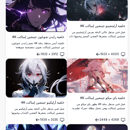
خلفية أرليتشينو جينشين إمباكت 4K
عمل فني مذهل عالي الدقة يعرض أرليتشينو من
جينشين إمباكت بشعرها الفضي المميز وعينيها ذات
خلفية رايدن شوغون جينشين إمباكت 4K
الصليب الأحمر. على خلفية مظلمة صوفية مع
خلفية أنمي مذهلة بدقة 4K تضم رايدن شوغون
جسيمات عائمة وتأثيرات إضاءة وردية سحرية،
من جينشين إمباكت بعيون بنفسجية متوهجة
مثالية لخلفية سطح المكتب.
وتأثيرات برق دراماتيكية. عمل فني عالي الدقة
1632
×
2912
1503
×
4000
يعرض أرشون الكهرباء في جو مظلم ساحر مع
فتح
فتح
إضاءة أثيرية وعناصر بصرية ديناميكية.
خلفية ياي ميكو جينشين إمباكت 4K
خلفية أرليكينو جينشين إمباكت 4K
عمل فني مذهل بدقة 4K يظهر ياي ميكو من
جينشين إمباكت وهي تحمل مظلة حمراء تقليدية.
عمل فني مذهل عالي الدقة يضم أرليكينو من
تم تصوير شخصية الأنمي الأنيقة بشعر وردي
جينشين إمباكت بشعرها الفضي الجذاب وعيونها
متدفق وإكسسوارات مزخرفة على خلفية حالمة
القرمزية. تُظهر خلفية 4K المميزة هذه إضاءة
1939
×
3035
2448
×
4368
من أزهار الكرز، مثالية لخلفيات سطح المكتب.
درامية وأسلوب فني أنمي مفصل، مثالية لعشاق
فتح
فتح
الألعاب ومحبي الأنمي الباحثين عن خلفيات سطح
مكتب عالية الجودة.