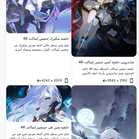
خلفية سكيرك جنشين إمباكت 4K
عمل فني مذهل عالي الدقة يعرض سكيرك من
جنشين إمباكت بألوان بنفسجية وبيضاء أثيرية.
تصميم شخصية أنمي جميلة مع شعر متدفق
وتأثيرات طاقة صوفية، مثالية للمعجبين الباحثين
ساندروني خلفية أنمي جنشن إمباكت 4K
عن خلفيات عالية الجودة.
خلفية جنشن إمباكت المذهلة بدقة 4K عالية
الوضوح تضم ساندروني بأزياء أنيقة بالأبيض
والأسود، محاطة بتروس متوهجة وبلورات جليدية
4243
×
3000
3840
×
2160
وخلفية نجومية درامية رائعة. مثالية لمحبي الأنمي
فتح
فتح
ولاعبي جنشن.
خلفية شين هي جينشين إمباكت 4K
عمل فني مذهل عالي الدقة يعرض شين هي من
جينشين إمباكت بشعر فضي متدفق وتأثيرات طاقة