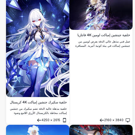
خلفية جينشين إمباكت لومين 4K فانتازيا
عمل فني مذهل عالي الدقة يعرض لومين من
جينشين إمباكت في بيئة كونية أثيرية. المسافرة
الشقراء مصورة بشعر متدفق وطاقة بنفسجية
صوفية تدور حولها على خلفية ليل مرصع بالنجوم،
مثالية لخلفيات سطح المكتب.
خلفية سكيرك جنشين إمباكت 4K كريستال
خلفية مذهلة عالية الدقة تضم سكيرك من جنشين
إمباكت محاطة بالكريستال الأزرق اللامع وضوء
النجوم. تصميم ملكة الثلج الأثيري يعرض تفاصيل
4250
×
2615
2160
×
3840
معقدة مع الشعر الأبيض المتدفق والزي الأنيق
فتح
فتح
وتشكيلات الكريستال الصوفية التي تخلق جواً
خيالياً ساحراً.