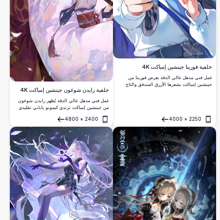
خلفية فورينا جينشين إمباكت 4K
عمل فني مذهل عالي الدقة يعرض فورينا من
جينشين إمباكت بشعرها الأزرق المتدفق والتاج
خلفية رايدن شوغون جينشين إمباكت 4K
المزخرف. هذه الرسمة التوضيحية المفصلة
بأسلوب الأنمي تُظهر تصميم شخصية جميل
عمل فني مذهل عالي الدقة يُظهر رايدن شوغون
بدرجات زرقاء نابضة بالحياة وإكسسوارات معقدة،
من جينشين إمباكت ترتدي كيمونو ياباني تقليدي
مثالية لمحبي اللعبة الشهيرة.
مُزين بالزهور البنفسجية. تتساقط بتلات أزهار
4800
×
2400
4000
×
2250
الكرز الجميلة حول شخصيتها الأنيقة، مما يخلق
فتح
فتح
جواً هادئاً وصوفياً مثالي لعشاق الأنمي.