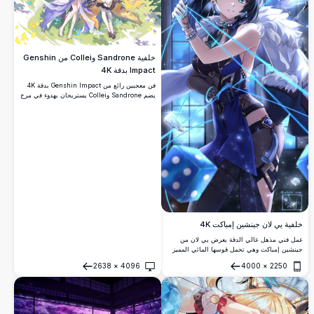
خلفية Sandrone وCollei من Genshin
Impact بدقة 4K
فن معجبين رائع من Genshin Impact بدقة 4K
يضم Sandrone وCollei يستريحان بهدوء في مرج
زهور مورق. عمل فني أنمي مفصّل بشكل جميل
مع ألوان نابضة بالحياة وفراشات وعلامات
موسيقية بدقة فائقة الوضوح.
خلفية يي لان جينشين إمباكت 4K
عمل فني مذهل عالي الدقة يعرض يي لان من
جينشين إمباكت وهي تحمل قوسها المائي المميز
في وضعية قتال أنيقة. تأثيرات إضاءة زرقاء جميلة
2638
×
4096
4000
×
2250
وتصميم شخصية مفصل ينتجان خلفية ألعاب آسرة
فتح
فتح
بجودة بصرية متميزة.