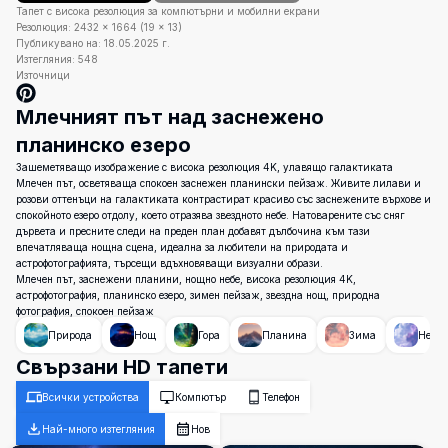
Тапет с висока резолюция за компютърни и мобилни екрани
Резолюция:
2432
×
1664
(
19
×
13
)
Публикувано на:
18.05.2025 г.
Изтегляния:
548
Източници
Млечният път над заснежено
планинско езеро
Зашеметяващо изображение с висока резолюция 4K, улавящо галактиката
Млечен път, осветяваща спокоен заснежен планински пейзаж. Живите лилави и
розови оттенъци на галактиката контрастират красиво със заснежените върхове и
спокойното езеро отдолу, което отразява звездното небе. Натоварените със сняг
дървета и пресните следи на преден план добавят дълбочина към тази
впечатляваща нощна сцена, идеална за любители на природата и
астрофотографията, търсещи вдъхновяващи визуални образи.
Млечен път, заснежени планини, нощно небе, висока резолюция 4K,
астрофотография, планинско езеро, зимен пейзаж, звездна нощ, природна
фотография, спокоен пейзаж
Природа
Нощ
Гора
Планина
Зима
Небе
Свързани HD тапети
Всички устройства
Компютър
Телефон
Най-много изтегляния
Нов