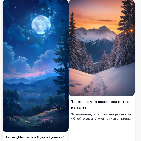
тъмни борови гори и ярки космически
облаци.
Тапет с зимна планинска пътека
на залез
Зашеметяващ тапет с висока резолюция
4K, който улавя спокойна зимна пътека,
виеща се сред покрити със сняг борове,
водеща към величествени планини на
залез. Небето блести с живи оттенъци на
оранжево и розово, хвърляйки топла
Тапет „Мистична Лунна Долина“
светлина върху ледения пейзаж.