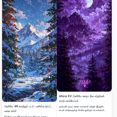
ஒரு சூடான நிறத்தைப் பரப்புகிறது. இயற்கை
ஆர்வலர்களுக்கு ஏற்றது, இந்த அற்புதமான
நிலப்பரப்பு படம் மலைகளின் அமைதியான அழகை
உங்கள் டெஸ்க்டாப் அல்லது மொபைல் திரைக்கு
கொண்டு வருகிறது, எந்தவொரு சாதனத்திற்கும் ஒரு
அமைதியான மற்றும் உத்வேகம் தரும் பின்னணியை
வழங்குகிறது.
Afera XV அனிமே ஊதா நில சந்திரன்
காடு வால்பேப்பர்
அனிமே 4K சுவற்றுப் படம்: பனிக்கூடுபட்ட
மூடுபனி மூடிய ஊதா மலைகள் மற்றும் இருண்ட
பைன் காடுகளுக்கு மேலே ஒளிரும் பௌர்ணமியை
மலை உச்சி
கொண்ட அற்புதமான அனிமே-பாணி வால்பேப்பர்.
இச்சிறப்பான 4K மிகுதியான தீர்மான அசைபட