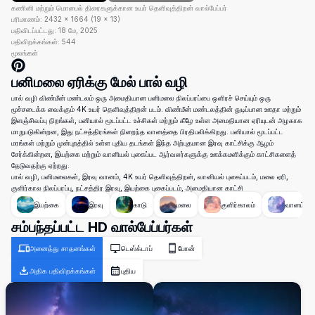
கணினி மற்றும் மொபைல் திரைகளுக்கான உயர் தெளிவுத்திறன் வால்பேப்பர்
பரிமாணம்:
2432
×
1664
(
19
×
13
)
பதிவிடப்பட்டது:
18 மே, 2025
பதிவிறக்கங்கள்:
544
மூலங்கள்
பனிமலை ஏரிக்கு மேல் பால் வழி
பால் வழி விண்மீன் மண்டலம் ஒரு அமைதியான பனிமலை நிலப்பரப்பை ஒளிரச் செய்யும் ஒரு
மூச்சடைக்க வைக்கும் 4K உயர் தெளிவுத்திறன் படம். விண்மீன் மண்டலத்தின் துடிப்பான ஊதா மற்றும்
இளஞ்சிவப்பு நிறங்கள், பனியால் மூடப்பட்ட உச்சிகள் மற்றும் கீழே உள்ள அமைதியான ஏரியுடன் அழகாக
மாறுபடுகின்றன, இது நட்சத்திரங்கள் நிறைந்த வானத்தை பிரதிபலிக்கிறது. பனியால் மூடப்பட்ட
மரங்கள் மற்றும் முன்புறத்தில் உள்ள புதிய தடங்கள் இந்த அற்புதமான இரவு காட்சிக்கு ஆழம்
சேர்க்கின்றன, இயற்கை மற்றும் வானியல் புகைப்பட ஆர்வலர்களுக்கு ஊக்கமளிக்கும் காட்சிகளைத்
தேடுவதற்கு ஏற்றது.
பால் வழி, பனிமலைகள், இரவு வானம், 4K உயர் தெளிவுத்திறன், வானியல் புகைப்படம், மலை ஏரி,
குளிர்கால நிலப்பரப்பு, நட்சத்திர இரவு, இயற்கை புகைப்படம், அமைதியான காட்சி
இயற்கை
இரவு
காடு
மலை
குளிர்காலம்
வானம்
சம்பந்தப்பட்ட HD வால்பேப்பர்கள்
அனைத்து சாதனங்கள்
டெஸ்க்டாப்
போன்
அதிக பதிவிறக்கங்கள்
புதிய