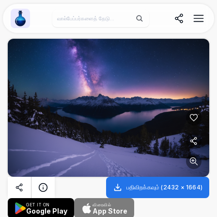
Wallpaper Alchemy
பதிவிறக்கவும்
(
2432
×
1664
)
GET IT ON
விரைவில்
Google Play
App Store