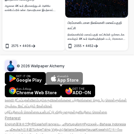
அழகான 4K உயர் தீர்மானத்துடன் அனிமே
வால்பேப்பரில் உள்ள அமைதியான இயற்கைப்
பயன்முறையில் தன்னை மூழ்கடித்து விடுங்கள்.
ஒருவரியமான ஏரி பசுமையான மலைகளுக்கு
பிரம்மாண்டமான நிலவொளி மலைப்பகுதி
இடையில் மங்கைதுடன் இருக்கிறது, உயர்ந்த
மரங்கள் மற்றும் ஒளிகரமான சூரியனின்
காட்சி
பொன்விலக்களை உருக்கிர்கிறது. ஒரு மரக்கட்டப்பட்ட
நிலவொளியில் மலைப்பகுதி காட்சியின் மூச்சடைக்க
பென்ச் அமைதியான எழுத்துத்தட்டு அழைக்கிறது,
வைக்கும் 4K உயர் தெளிவுத்திறன் படம், பிரகாசமான
ஆர்வமான நிறங்கள் மற்றும் விரிவான கலைத்திறம்
முழு நிலவுடன் உயிரோட்டமான இரவு வானத்தை
கலக்கிறது. அதன் வியப்பூட்டுமையான, உயர்தர
2575
×
4406
2055
×
4452
வெளிப்படுத்துகிறது. இந்த காட்சியில் காட்டு
பார்வைகளால் உங்கள் டெஸ்க்டாப் அல்லது மொபைல்
திறக்கவும்
திறக்கவும்
மலர்களால் அலங்கரிக்கப்பட்ட மென்மையான
திரையை மேம்படுத்துவதற்கு மிகச்சிறந்தது.
மலைகள், கிராம விளக்குகளின் மின்னல் உள்ள
அமைதியான பள்ளத்தாக்கு, மற்றும் நட்சத்திரங்கள்
நிறைந்த ஊதா நிற வானத்தின் கீழ் உயர்ந்த மலைகள்
©
2026
Wallpaper Alchemy
உள்ளன. இயற்கை ஆர்வலர்கள் மற்றும் கலை
ஆர்வலர்களுக்கு, வால்பேப்பர்கள் அல்லது
GET IT ON
விரைவில்
அச்சிடல்களுக்காக அற்புதமான, உயர் தரமான
Google Play
App Store
டிஜிட்டல் கலைப்படைப்பை தேடுபவர்களுக்கு ஏற்றது.
கிடைக்கிறது
GET THE
Chrome Web Store
ADD-ON
உலாவி நீட்டிப்புகள்
விளம்பரம்
கருவிகள்
எங்களை பற்றி
எங்களை தொடர்பு கொள்ளுங்கள்
அடிக்கடி கேட்கப்படும் கேள்விகள்
பதிப்புரிமைக் கொள்கை
பயன்பாட்டு விதிமுறைகள்
தனியுரிமை கொள்கை
Pinterest
English
简体中文
हिन्दी
Español
Français
العربية
Português
বাংলা
Русский
اردو
Bahasa Indonesia
فارسی
Deutsch
日本語
Türkçe
Tiếng Việt
தமிழ்
Italiano
Tagalog
Hausa
Kiswahili
한국어
ไทย