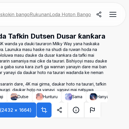
skokin bango
Rukunan
Loda Hoton Bango
da Tafkin Dutsen Dusar ƙanƙara
4K wanda ya ɗauki tauraron Milky Way yana haskaka
uwa. Launuka masu haske na shuɗi da ruwan hoda na
ololuwa masu ɗauke da dusar ƙanƙara da tafki mai
arin samaniya mai cike da taurari. Bishiyoyi masu ɗauke
a gaba suna ƙara zurfi ga wannan yanayin dare mai ban
r yanayi da daukar hoto na taurari waɗanda ke neman
ararin dare, 4K mai girma, daukar hoto na taurari, tafkin
taurari, daukar hoto na yanayi, yanayi mai natsuwa
ji
Dutse
Hunturu
Sama
Hanyar Milky
(
2432
×
1664
)