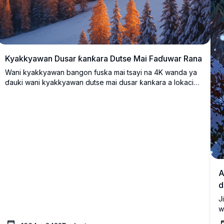
Kyakkyawan Dusar ƙanƙara Dutse Mai Faɗuwar Rana
Wani kyakkyawan bangon fuska mai tsayi na 4K wanda ya
ɗauki wani kyakkyawan dutse mai dusar ƙanƙara a lokacin
faɗuwar rana. Hasken zinariya-orange na rana mai faɗuwa
yana haskaka kololuwa masu kaushi, yana jefa launi mai
dumi a kan tudun da aka rufe da dusar ƙanƙara da kuma
gandun daji na evergreen a ƙasa. Cikakke ga masoya
yanayi, wannan kyakkyawan hoto na shimfidar wuri yana
kawo kyakkyawan yanayin dutsen zuwa tebur ko allon
wayar hannu, yana ba da yanayi mai natsuwa da ban
sha'awa ga kowace na'ura.
A
d
J
w
k