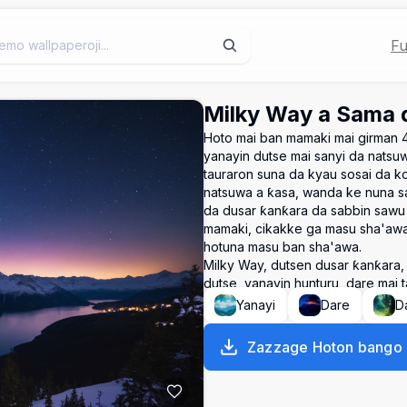
Fu
Milky Way a Sama 
Hoto mai ban mamaki mai girman 
yanayin dutse mai sanyi da nats
tauraron suna da kyau sosai da k
natsuwa a ƙasa, wanda ke nuna sar
da dusar ƙanƙara da sabbin sawu 
mamaki, cikakke ga masu sha'awa
hotuna masu ban sha'awa.
Milky Way, dutsen dusar ƙanƙara, s
dutse, yanayin hunturu, dare mai 
Yanayi
Dare
Da
Zazzage Hoton bango