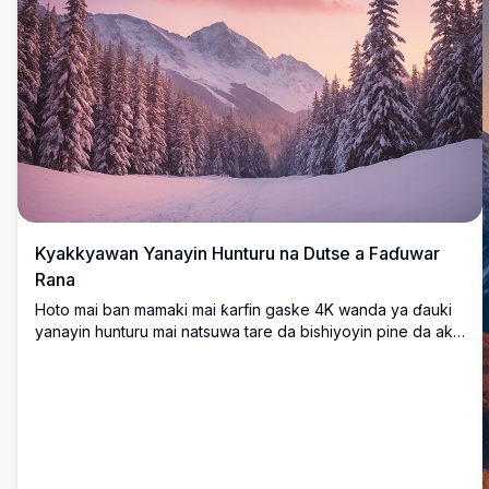
Kyakkyawan Yanayin Hunturu na Dutse a Faɗuwar
Rana
Hoto mai ban mamaki mai ƙarfin gaske 4K wanda ya ɗauki
yanayin hunturu mai natsuwa tare da bishiyoyin pine da aka
lulluɓe da dusar ƙanƙara suna tsara hanyar da ke kaiwa
zuwa tsaunuka masu ƙayatarwa. Sararin sama yana
haskakawa da laushi mai laushi na ruwan hoda da shuɗi a
lokacin faɗuwar rana mai natsuwa, yana haifar da yanayi
mai sihiri da kwanciyar hankali. Cikakke ga masoyan yanayi,
wannan hoto mai ban sha'awa yana nuna kyawun hunturu a
cikin tsaunuka, wanda ya dace da fasahar bango, hotunan