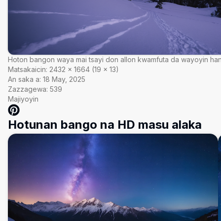
Hoton bangon waya mai tsayi don allon kwamfuta da wayoyin ha
Matsakaicin:
2432
×
1664
(
19
×
13
)
An saka a:
18 May, 2025
Zazzagewa:
539
Majiyoyin
Hotunan bango na HD masu alaka