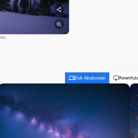
nnu
Duk Abubuwan
Kwamfut