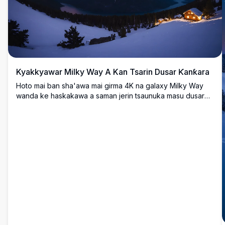
Kyakkyawar Milky Way A Kan Tsarin Dusar Ƙanƙara
Hoto mai ban sha'awa mai girma 4K na galaxy Milky Way
wanda ke haskakawa a saman jerin tsaunuka masu dusar
ƙanƙara. Wurin yana nuna kololuwa masu rufe da dusar
ƙanƙara da kuma tabki mai natsuwa, wanda ke nuna sararin
samaniya mai cike da taurari. Wannan jeji na hunturu mai
ban sha'awa a ƙarƙashin daren taurari ya dace da masu
son yanayi, masu kallon taurari, da waɗanda ke neman
kyawun shimfidar da ba a taɓa ba.