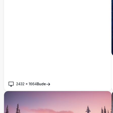
2432
×
1664
Buɗe