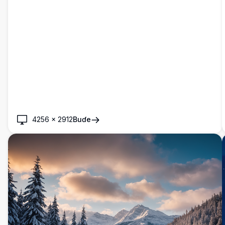
4256
×
2912
Buɗe