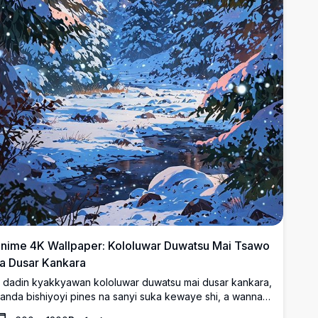
nime 4K Wallpaper: Kololuwar Duwatsu Mai Tsawo
a Dusar Kankara
i dadin kyakkyawan kololuwar duwatsu mai dusar kankara,
anda bishiyoyi pines na sanyi suka kewaye shi, a wannan
yakkyawan hoton bangon anime mai 4K na babba dala.