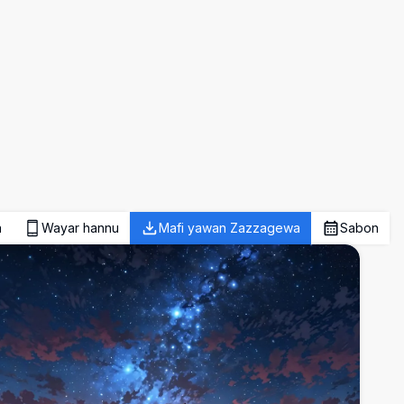
a
Wayar hannu
Mafi yawan Zazzagewa
Sabon