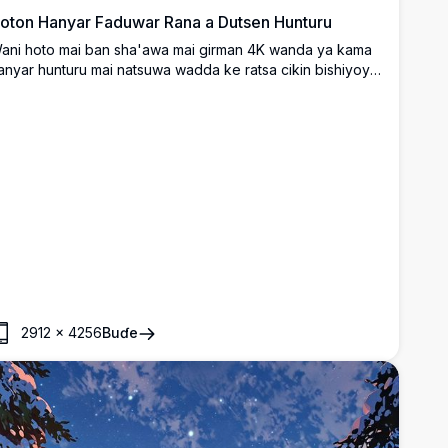
oton Hanyar Faduwar Rana a Dutsen Hunturu
ani hoto mai ban sha'awa mai girman 4K wanda ya kama
anyar hunturu mai natsuwa wadda ke ratsa cikin bishiyoyin
ine da ke cike da dusar ƙanƙara, tana kaiwa zuwa manyan
uwatsu a lokacin faduwar rana. Sama tana haskakawa da
aunuka masu haske na lemu da ruwan hoda, tana jefa
aske mai dumi a kan shimfidar wuri mai sanyi. Cikakke ga
asoyan yanayi, wannan hoto mai ban mamaki yana kawo
atsuwar tafiya cikin dutsen da ke cike da dusar ƙanƙara
uwa tebur ɗinka ko allon wayarka, wanda ya dace da
anayi mai natsuwa da kyan gani.
2912
×
4256
Buɗe