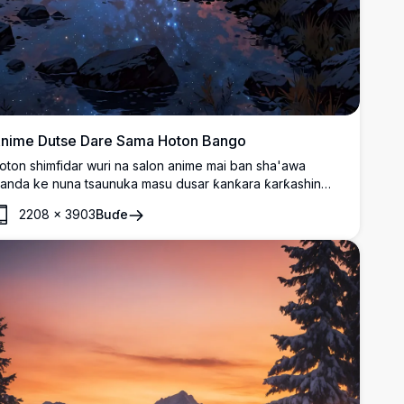
nime Dutse Dare Sama Hoton Bango
oton shimfidar wuri na salon anime mai ban sha'awa
anda ke nuna tsaunuka masu dusar ƙanƙara ƙarƙashin
yakkyawan sararin samaniya mai taurari da dare. Wani
2208
×
3903
Buɗe
ogin da ke natsuwa yana nuna hasken fitilu da Milky Way,
anda dazuzzukan pine masu duhu da gaizaye na sararin
amaniya masu launuka suka kewaye.