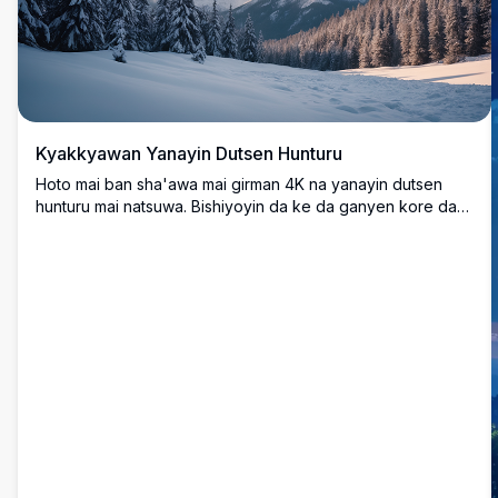
Kyakkyawan Yanayin Dutsen Hunturu
Hoto mai ban sha'awa mai girman 4K na yanayin dutsen
hunturu mai natsuwa. Bishiyoyin da ke da ganyen kore da
aka lulluɓe da dusar ƙanƙara suna kewaye da kwarin dusar
ƙanƙara mai tsafta, wanda ke kaiwa ga manyan kololuwa
masu kaushi a ƙarƙashin sararin sama mai ban mamaki da
ke da gajimare mai launin zinare a lokacin faɗuwar rana.
Cikakke ga masoyan yanayi, wannan yanayin mai ban
sha'awa yana ɗaukar kyakkyawan natsuwa na jeji na
hunturu, mai dacewa don fasahar bango, bangon baya, ko
wahayi na tafiya.