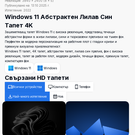
Резолюция:
3840
×
2400
(
8
×
5
)
Публикувано на:
13.10.2025 г.
Изтегляния:
2022
Windows 11 Абстрактен Лилав Син
Тапет 4K
Зашеметяващ тапет Windows 11 с висока резолюция, представящ течащи
абстрактни форми в живи лилави, сини и тюркоазени преливки на тъмен фон.
Перфектен за модерна персонализация на работния плот с гладки криви и
премиум визуална привлекателност.
Windows 11 тапет, 4K тапет, абстрактен тапет, лилав син прелив, фон с висока
резолюция, тапет за работен плот, модерен дизайн, течащи форми, премиум тапет,
компютърен фон
Windows 11
Windows
Свързани HD тапети
Всички устройства
Компютър
Телефон
Най-много изтегляния
Нов