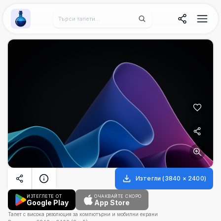
Wallpaper Alchemy
Изтегли
(
3840
×
2400
)
ИЗТЕГЛЕТЕ ОТ
ОЧАКВАЙТЕ СКОРО
Google Play
App Store
Тапет с висока резолюция за компютърни и мобилни екрани