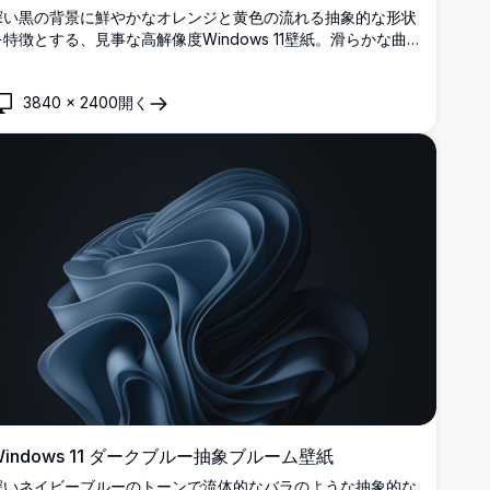
深い黒の背景に鮮やかなオレンジと黄色の流れる抽象的な形状
を特徴とする、見事な高解像度Windows 11壁紙。滑らかな曲
線とグラデーションを持つモダンなミニマリストデザインが、
現代的なセットアップに最適なエレガントなデスクトップ体験
3840
×
2400
開く
を作り出します。
Windows 11 ダークブルー抽象ブルーム壁紙
深いネイビーブルーのトーンで流体的なバラのような抽象的な