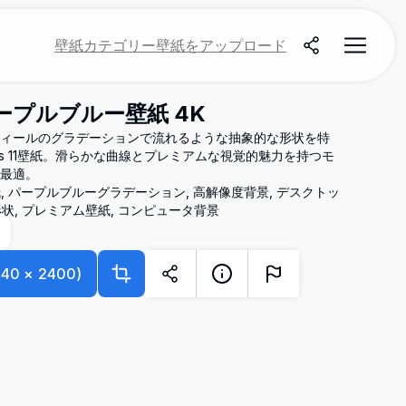
壁紙
カテゴリー
壁紙をアップロード
象パープルブルー壁紙 4K
ィールのグラデーションで流れるような抽象的な形状を特
ws 11壁紙。滑らかな曲線とプレミアムな視覚的魅力を持つモ
最適。
 抽象壁紙, パープルブルーグラデーション, 高解像度背景, デスクトッ
形状, プレミアム壁紙, コンピュータ背景
840
×
2400
)