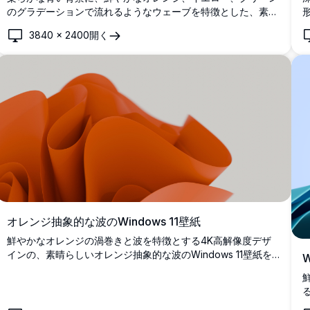
のグラデーションで流れるようなウェーブを特徴とした、素晴
らしいWindows 11スタイルの抽象壁紙。現代的なデジタル美
3840
×
2400
開く
学の本質を捉えた、滑らかでモダンなデザイン要素を持つ完璧
な高解像度デスクトップ背景。
オレンジ抽象的な波のWindows 11壁紙
鮮やかなオレンジの渦巻きと波を特徴とする4K高解像度デザ
インの、素晴らしいオレンジ抽象的な波のWindows 11壁紙を
W
体験してください。デスクトップまたはWindows 11の背景を
強化するのに最適なこの高品質の壁紙は、現代的で芸術的なタ
ッチを提供します。技術愛好家やデザイン愛好家に最適で、鮮
明で詳細なビジュアルであなたの画面に大胆でダイナミックな