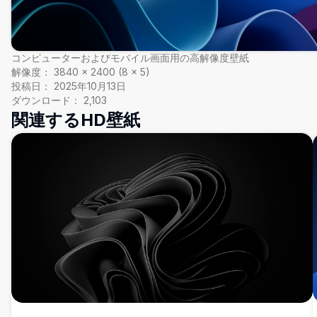
コンピューターおよびモバイル画面用の高解像度壁紙
解像度：
3840
×
2400
(
8
×
5
)
投稿日：
2025年10月13日
ダウンロード：
2,103
関連するHD壁紙