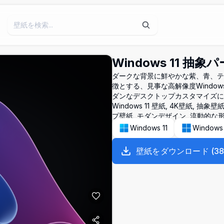
Windows 11 抽
ダークな背景に鮮やかな紫、青、テ
徴とする、見事な高解像度Windo
ダンなデスクトップカスタマイズに
Windows 11 壁紙, 4K壁紙,
プ壁紙, モダンデザイン, 流動的な
Windows 11
Windows
壁紙をダウンロード
(
3