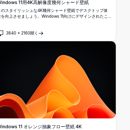
Windows 11用4K高解像度幾何シャード壁紙
このスタイリッシュな4K幾何シャード壁紙でデスクトップ体
験を向上させましょう。Windows 11向けにデザインされたこ
の高解像度画像は、柔らかなグラデーション背景の中にモダン
でミニマルなスタイルで配置された見事な青い形状を特徴と
3840
×
2160
開く
し、画面に現代的な感覚をもたらします。プロフェッショナル
やデザイン愛好家に最適で、あらゆる作業スペースに優雅さと
洗練さを加えます。
Windows 11 オレンジ抽象フロー壁紙 4K