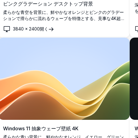
ピンクグラデーション デスクトップ背景
柔らかな青空を背景に、鮮やかなオレンジとピンクのグラデー
ションで滑らかに流れるウェーブを特徴とする、見事な4K超
高精細Windows 11抽象壁紙。ワイドスクリーンモニターと現
3840
×
2400
開く
代的なディスプレイに最適な現代的デスクトップ背景。
Windows 11 抽象ウェーブ壁紙 4K
柔らかな青い背景に、鮮やかなオレンジ、イエロー、グリーン