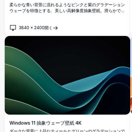
柔らかな青い背景に流れるようなピンクと紫のグラデーション
ウェーブを特徴とする、美しい高解像度抽象壁紙。滑らかでモ
ダンな曲線と鮮やかな色彩でWindows 11デスクトップのカス
タマイズに最適で、穏やかでありながらダイナミックな視覚体
3840
×
2400
開く
験を提供します。
Windows 11 抽象ウェーブ壁紙 4K
ダークな背景に上品なティールとグリーンのグラデーションで