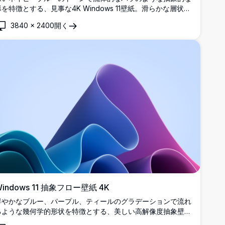
形を特徴とする、見事な4K Windows 11壁紙。滑らかな層状の
曲線が暗い背景に対してドラマチックに浮かび上がり、エレガ
3840
×
2400
開く
ントな3D彫刻効果を生み出しています。
indows 11 抽象フロー壁紙 4K
鮮やかなブルー、パープル、ティールのグラデーションで流れ
るような幾何学的形状を特徴とする、美しい高解像度抽象壁
紙。滑らかな曲線とモダンなデザイン要素でWindows 11デス