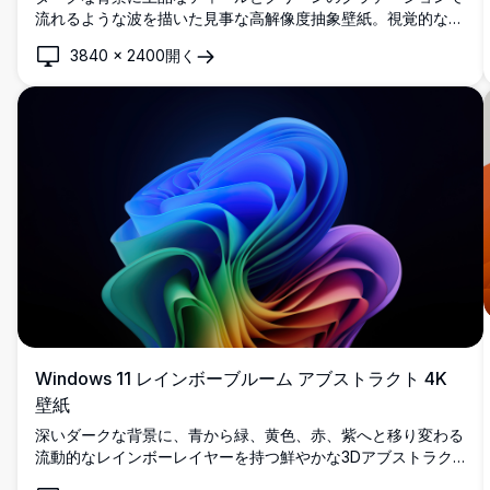
流れるような波を描いた見事な高解像度抽象壁紙。視覚的な深
みと現代的な魅力を演出する滑らかでダイナミックな曲線で、
3840
×
2400
開く
モダンなデスクトップ設定に最適です。
Windows 11 レインボーブルーム アブストラクト 4K
壁紙
深いダークな背景に、青から緑、黄色、赤、紫へと移り変わる
流動的なレインボーレイヤーを持つ鮮やかな3Dアブストラク
トブルームを特徴とする、stunning Windows 11 公式壁紙。