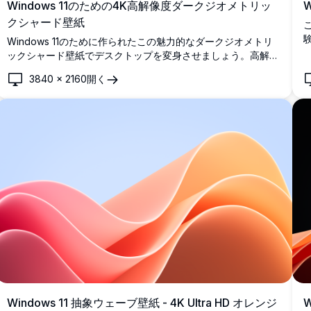
Windows 11のための4K高解像度ダークジオメトリッ
クシャード壁紙
Windows 11のために作られたこの魅力的なダークジオメトリ
ックシャード壁紙でデスクトップを変身させましょう。高解像
度の画像は、深い青のグラデーション背景に対して印象的な青
3840
×
2160
開く
いシャードを表示します。この4K壁紙は、あなたの画面に洗
練された現代的なタッチを追加し、洗練されたミニマリストの
美学を評価するプロフェッショナルやデザイン愛好家に最適で
す。
Windows 11 抽象ウェーブ壁紙 - 4K Ultra HD オレンジ