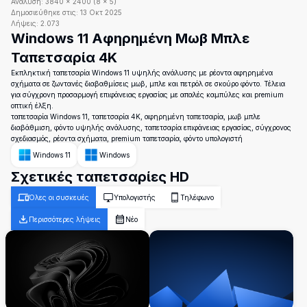
Ανάλυση:
3840
×
2400
(
8
×
5
)
Δημοσιεύθηκε στις:
13 Οκτ 2025
Λήψεις:
2.073
Windows 11 Αφηρημένη Μωβ Μπλε
Ταπετσαρία 4K
Εκπληκτική ταπετσαρία Windows 11 υψηλής ανάλυσης με ρέοντα αφηρημένα
σχήματα σε ζωντανές διαβαθμίσεις μωβ, μπλε και πετρόλ σε σκούρο φόντο. Τέλεια
για σύγχρονη προσαρμογή επιφάνειας εργασίας με απαλές καμπύλες και premium
οπτική έλξη.
ταπετσαρία Windows 11, ταπετσαρία 4K, αφηρημένη ταπετσαρία, μωβ μπλε
διαβάθμιση, φόντο υψηλής ανάλυσης, ταπετσαρία επιφάνειας εργασίας, σύγχρονος
σχεδιασμός, ρέοντα σχήματα, premium ταπετσαρία, φόντο υπολογιστή
Windows 11
Windows
Σχετικές ταπετσαρίες HD
Όλες οι συσκευές
Υπολογιστής
Τηλέφωνο
Περισσότερες λήψεις
Νέο