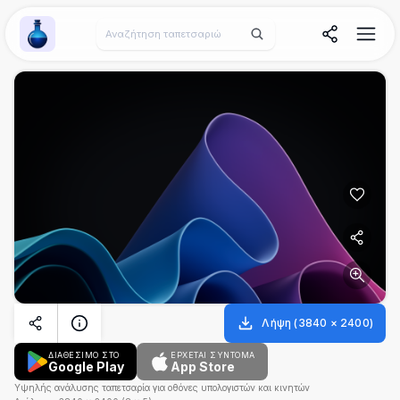
Wallpaper Alchemy
Λήψη
(
3840
×
2400
)
ΔΙΑΘΕΣΙΜΟ ΣΤΟ
ΈΡΧΕΤΑΙ ΣΎΝΤΟΜΑ
Google Play
App Store
Υψηλής ανάλυσης ταπετσαρία για οθόνες υπολογιστών και κινητών