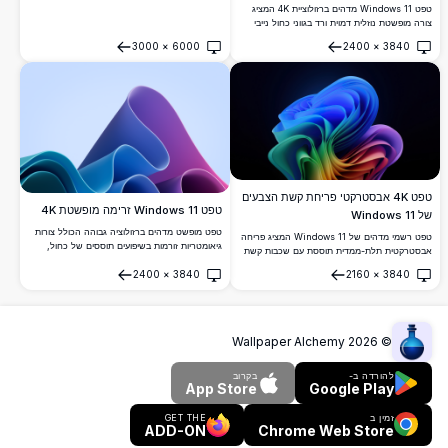
העבודה או הרקע של חלונות 11 שלכם, טפט איכותי
טפט Windows 11 מדהים ברזולוציית 4K המציג
זה מציע מגע מודרני ואמנותי. אידיאלי לחובבי
צורה מופשטת נוזלית דמוית ורד בגווני כחול נייבי
טכנולוגיה ועיצובים, הוא מביא אסתטיקה נועזת
עמוק. עקומות שכבתיות חלקות עולות באופן דרמטי
3000
×
6000
2400
×
3840
ודינמית למסך שלכם עם חזותיים ברורים ומפורטים.
על רקע כהה, ויוצרות אפקט פיסולי תלת-ממדי
פתח
פתח
אלגנטי.
טפט 4K אבסטרקטי פריחת קשת הצבעים
טפט Windows 11 זרימה מופשטת 4K
של Windows 11
טפט מופשט מדהים ברזולוציה גבוהה הכולל צורות
טפט רשמי מדהים של Windows 11 המציג פריחה
גיאומטריות זורמות בשיפועים תוססים של כחול,
אבסטרקטית תלת-ממדית תוססת עם שכבות קשת
סגול וירוק-כחלחל. מושלם להתאמה אישית של
נוזליות המשתנות מכחול לירוק, צהוב, אדום וסגול
2400
×
3840
2160
×
3840
שולחן העבודה Windows 11 עם עקומות חלקות
על רקע כהה ועמוק.
פתח
פתח
ואלמנטי עיצוב מודרניים היוצרים חוויה ויזואלית
דינמית.
Wallpaper Alchemy
2026
©
להורדה ב-
בקרוב
App Store
Google Play
זמין ב
GET THE
ADD-ON
Chrome Web Store