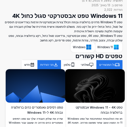
רזולוציה:
3840
×
2400
(
8
×
5
)
פורסם ב:
13 באוק׳ 2025
הורדות:
2,022
Windows 11 טפט אבסטרקטי סגול כחול 4K
טפט Windows 11 מדהים ברזולוציה גבוהה הכולל צורות אבסטרקטיות זורמות בגרדיאנטים תוססים
של סגול, כחול וכחול-ירוק על רקע כהה. מושלם להתאמה אישית מודרנית של שולחן העבודה עם
עקומות חלקות ומשיכה ויזואלית איכותית.
טפט Windows 11, טפט 4K, טפט אבסטרקטי, גרדיאנט סגול כחול, רקע ברזולוציה גבוהה, טפט
שולחן עבודה, עיצוב מודרני, צורות זורמות, טפט פרימיום, רקע מחשב
Windows
Windows 11
טפטים HD קשורים
כל המכשירים
שולחני
טלפון
הכי הורדות
חדש
טפט Windows 11 - 4K אבסטרקט
טפט רסיסים גאומטריים כהים ברזולוציה
ברזולוציה גבוהה
גבוהה 4K ל-Windows 11
חוו את האלגנטיות המתוחכמת של טפט Windows
שדרג את שולחן העבודה שלך עם טפט רסיסים
11 זה המציג עיצוב שחור מופשט ומרהיב. תמונת 4K
גאומטריים כהים מרהיב זה שעוצב עבור Windows
ברזולוציה גבוהה זו מוסיפה נגיעה מודרנית
11. התמונה ברזולוציה גבוהה מציגה רסיסים כחולים