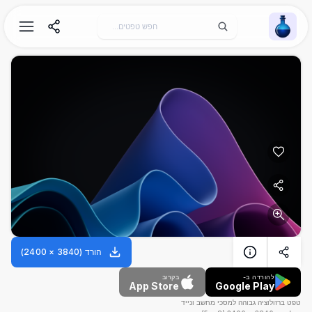
Wallpaper Alchemy
הורד
(
3840
×
2400
)
להורדה ב-
בקרוב
App Store
Google Play
טפט ברזולוציה גבוהה למסכי מחשב ונייד