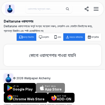
Wallpaper Alchemy
Deltarune ওয়ালপেপার
Deltarune ওয়ালপেপারের অপূর্ব সংগ্রহ অন্বেষণ করুন, ডেস্কটপ এবং মোবাইল ডিভাইসের জন্য,
প্রাণবন্ত ডিজাইন এবং স্পষ্ট রেজোলিউশন সহ
সমস্ত ডিভাইস
ডেস্কটপ
ফোন
সবচেয়ে ডাউনলোড
সাম্প্রতিক
কোনো ওয়ালপেপার পাওয়া যায়নি
©
2026
Wallpaper Alchemy
এটি পান
শীঘ্রই আসছে
Google Play
App Store
উপলব্ধ
GET THE
Chrome Web Store
ADD-ON
ব্রাউজার এক্সটেনশন
বিজ্ঞাপন
টুলস
আমাদের সম্পর্কে
যোগাযোগ করুন
সাধারণ প্রশ্ন