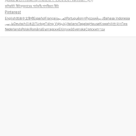
কপিরাইট নীতি
ব্যবহারের শর্তাবলী
গোপনীয়তা নীতি
Pinterest
English
简体中文
हिन्दी
Español
Français
العربية
Português
বাংলা
Русский
اردو
Bahasa Indonesia
فارسی
Deutsch
日本語
Türkçe
Tiếng Việt
தமிழ்
Italiano
Tagalog
Hausa
Kiswahili
한국어
ไทย
Nederlands
Polski
Română
Български
Ελληνικά
Svenska
Српски
עברית