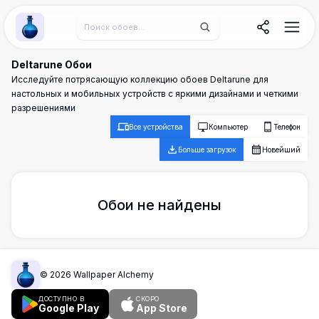
Wallpaper Alchemy
Deltarune Обои
Исследуйте потрясающую коллекцию обоев Deltarune для
настольных и мобильных устройств с яркими дизайнами и четкими
разрешениями
Все устройства
Компьютер
Телефон
Больше загрузок
Новейший
Обои не найдены
©
2026
Wallpaper Alchemy
ДОСТУПНО В
СКОРО
Google Play
App Store