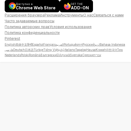
Доступно в
GET THE
Chrome Web Store
ADD-ON
Расширения браузера
Реклама
Инструменты
О нас
Связаться с нами
Часто задаваемые вопросы
Политика авторских прав
Условия использования
Политика конфиденциальности
Pinterest
English
简体中文
हिन्दी
Español
Français
العربية
Português
বাংলা
Русский
اردو
Bahasa Indonesia
فارسی
Deutsch
日本語
Türkçe
Tiếng Việt
தமிழ்
Italiano
Tagalog
Hausa
Kiswahili
한국어
ไทย
Nederlands
Polski
Română
Български
Ελληνικά
Svenska
Српски
עברית