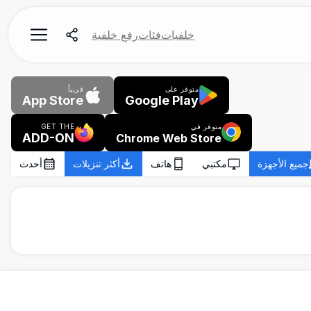
خلفيات
فئات
رفع خلفية
متوفر على
قريباً
App Store
Google Play
متوفر في
GET THE
ADD-ON
Chrome Web Store
جميع الأجهزة
مكتبي
هاتف
أكثر تنزيلات
أحدث