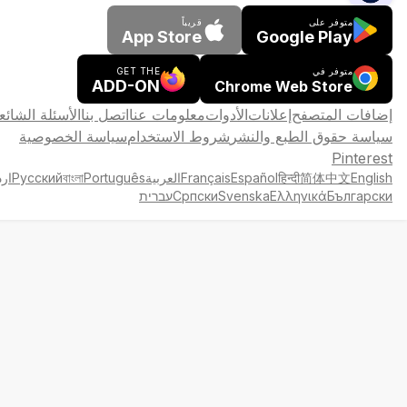
متوفر على
قريباً
App Store
Google Play
متوفر في
GET THE
ADD-ON
Chrome Web Store
إضافات المتصفح
إعلانات
الأدوات
معلومات عنا
اتصل بنا
الأسئلة الشائع
سياسة حقوق الطبع والنشر
شروط الاستخدام
سياسة الخصوصية
Pinterest
English
简体中文
हिन्दी
Español
Français
العربية
Português
বাংলা
Русский
ارد
Български
Ελληνικά
Svenska
Српски
עברית