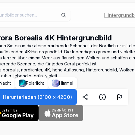
Hintergrundbi
ora Borealis 4K Hintergrundbild
en Sie ein in die atemberaubende Schönheit der Nordlichter mit di
uflösenden 4K-Hintergrundbild. Die lebendigen grünen und violett
a tanzen über einem Meer aus flauschigen Wolken und schaffen ein
nierende Szenerie, die für jedes Gerät perfekt ist.
a borealis, nordlichter, 4K, hohe Auflösung, Hintergrundbild, Wolken
 ruhig, lebendig, grün, violett
Nacht
Polarlicht
Himmel
Herunterladen
(
2100
×
4200
)
JETZT BEI
DEMNÄCHST
Google Play
App Store