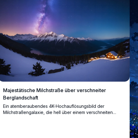
Majestätische Milchstraße über verschneiter
Berglandschaft
Ein atemberaubendes 4K-Hochauflösungsbild der
Milchstraßengalaxie, die hell über einem verschneiten
Gebirge leuchtet. Die Szene zeigt schneebedeckte Gipfel
und einen ruhigen See, der den sternenklaren Himmel
widerspiegelt. Diese beeindruckende Winterwildnis unter
einer sternenklaren Nacht ist perfekt für Naturliebhaber,