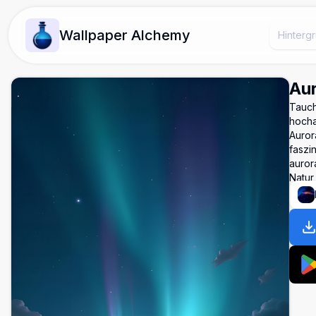
Wallpaper Alchemy
Aur
Tauch
hocha
Auror
faszi
auror
Natur,