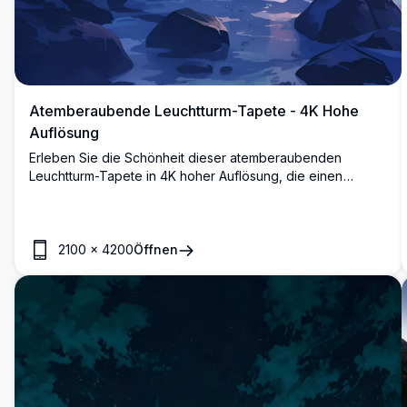
Atemberaubende Leuchtturm-Tapete - 4K Hohe
Auflösung
Erleben Sie die Schönheit dieser atemberaubenden
Leuchtturm-Tapete in 4K hoher Auflösung, die einen
majestätischen Leuchtturm zeigt, der vor einem lebhaften
Polarlichthimmel erstrahlt. Auf rauen Küstenfelsen mit einem
ruhigen Ozean und einem farbenfrohen Sonnenuntergang
im Hintergrund gelegen, ist dieses hochwertige Bild perfekt
2100
×
4200
Öffnen
für Desktop- oder Mobilbildschirme. Ideal für
Naturliebhaber und diejenigen, die eine beeindruckende,
hochauflösende Tapete suchen, um ihre Geräte
aufzuwerten. Laden Sie diese Premium-Ultra-HD-Tapete
noch heute herunter für ein immersives visuelles Erlebnis!