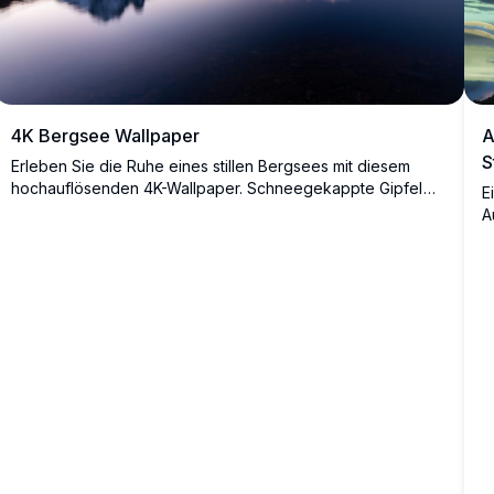
4K Bergsee Wallpaper
A
S
Erleben Sie die Ruhe eines stillen Bergsees mit diesem
hochauflösenden 4K-Wallpaper. Schneegekappte Gipfel
E
spiegeln sich in ruhigen Gewässern wider und schaffen
A
eine atemberaubende Szenerie, die perfekt für Desktop-
u
oder Mobil-Hintergründe ist und eine friedliche Flucht in die
S
Schönheit der Natur bietet.
S
W
w