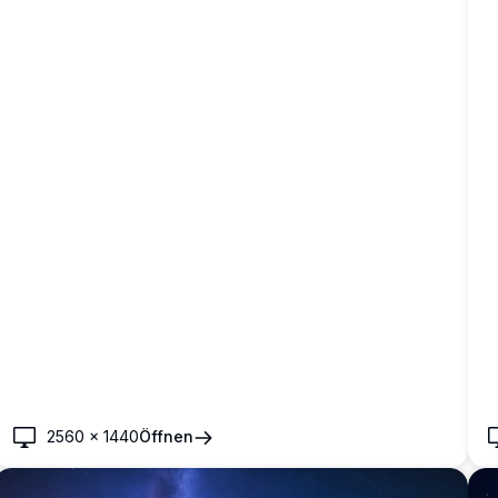
2560
×
1440
Öffnen