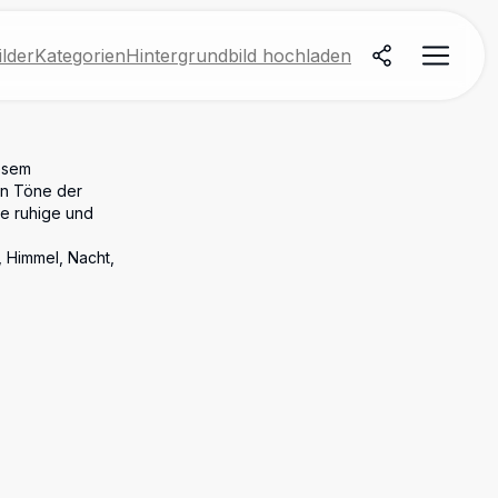
lder
Kategorien
Hintergrundbild hochladen
esem
en Töne der
e ruhige und
, Himmel, Nacht,