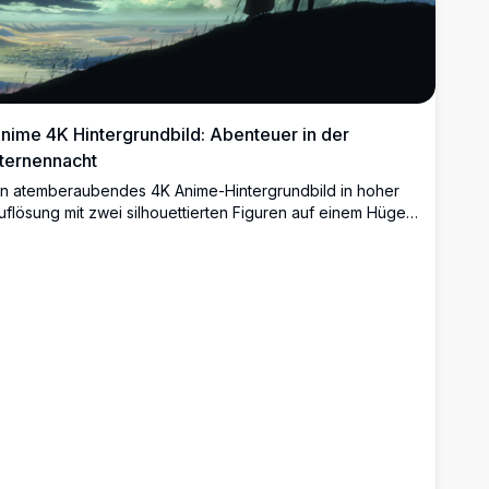
nime 4K Hintergrundbild: Abenteuer in der
ternennacht
in atemberaubendes 4K Anime-Hintergrundbild in hoher
uflösung mit zwei silhouettierten Figuren auf einem Hügel
nter einem lebendigen, sternenklaren Nachthimmel. Die
zene ist mit verträumten Wolken und himmlischer
chönheit gefüllt und ruft ein Gefühl von Abenteuer und
under hervor. Perfekt für Fans von Anime und
eltraumbezogener Kunst.