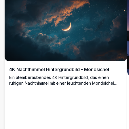
oder mobile Bildschirme. Tauchen Sie ein in die ruhige und
mystische Atmosphäre mit klaren, detaillierten Bildern.
4K Nachthimmel Hintergrundbild - Mondsichel
Ein atemberaubendes 4K Hintergrundbild, das einen
ruhigen Nachthimmel mit einer leuchtenden Mondsichel
zwischen dramatischen Wolken zeigt. Das hochauflösende
Bild fängt die Schönheit des Kosmos ein und ist perfekt für
jeden, der gerne Sterne beobachtet oder eine himmlische
Dekoration bevorzugt.