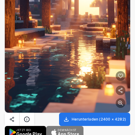
Herunterladen
(
2400
×
4282
)
JETZT BEI
DEMNÄCHST
Google Play
App Store