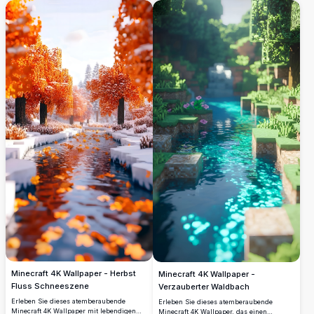
Die hochauflösende Szene zeigt
Schein eines Sonnenuntergangs
leuchtende Blumen, friedliche Gewässer
widerspiegelt, fängt dieses Bild die
und ein charmantes Holzhaus eingebettet
Essenz von ruhigen virtuellen
in die Umarmung der Natur.
Landschaften ein. Perfekt für Gaming-
Enthusiasten und Minecraft-Fans, die
Szene ist zwischen blockförmigen
Bäumen und schimmerndem Wasser
gesetzt und schafft eine idyllische digitale
Flucht. Verändere deinen Bildschirm mit
diesem schönen und ruhigen Minecraft-
Kunstwerk.
Minecraft 4K Wallpaper - Herbst
Minecraft 4K Wallpaper -
Fluss Schneeszene
Verzauberter Waldbach
Erleben Sie dieses atemberaubende
Erleben Sie dieses atemberaubende
Minecraft 4K Wallpaper mit lebendigen
Minecraft 4K Wallpaper, das einen