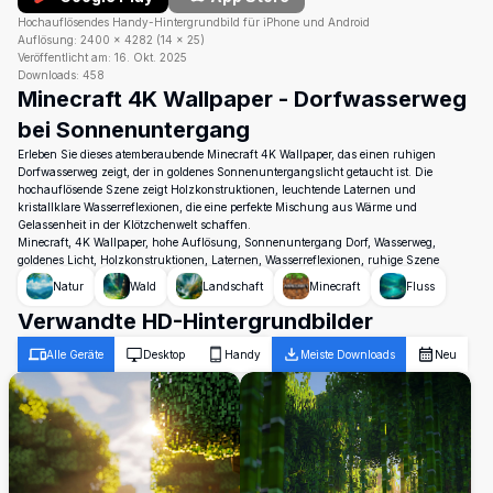
Hochauflösendes Handy-Hintergrundbild für iPhone und Android
Auflösung:
2400
×
4282
(
14
×
25
)
Veröffentlicht am:
16. Okt. 2025
Downloads:
458
Minecraft 4K Wallpaper - Dorfwasserweg
bei Sonnenuntergang
Erleben Sie dieses atemberaubende Minecraft 4K Wallpaper, das einen ruhigen
Dorfwasserweg zeigt, der in goldenes Sonnenuntergangslicht getaucht ist. Die
hochauflösende Szene zeigt Holzkonstruktionen, leuchtende Laternen und
kristallklare Wasserreflexionen, die eine perfekte Mischung aus Wärme und
Gelassenheit in der Klötzchenwelt schaffen.
Minecraft, 4K Wallpaper, hohe Auflösung, Sonnenuntergang Dorf, Wasserweg,
goldenes Licht, Holzkonstruktionen, Laternen, Wasserreflexionen, ruhige Szene
Natur
Wald
Landschaft
Minecraft
Fluss
Verwandte HD-Hintergrundbilder
Alle Geräte
Desktop
Handy
Meiste Downloads
Neu