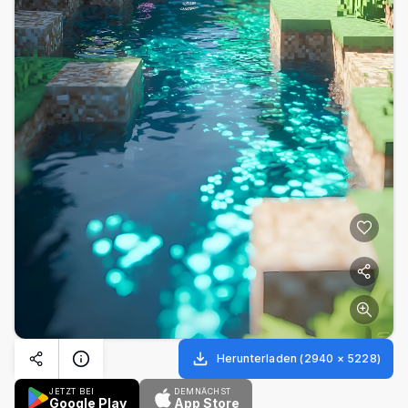
Herunterladen
(
2940
×
5228
)
JETZT BEI
DEMNÄCHST
Google Play
App Store