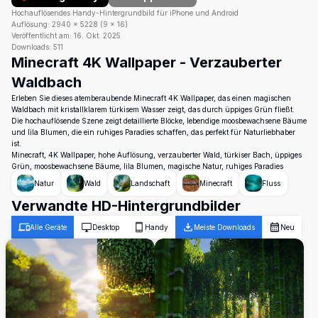
Hochauflösendes Handy-Hintergrundbild für iPhone und Android
Auflösung:
2940
×
5228
(
9
×
16
)
Veröffentlicht am:
16. Okt. 2025
Downloads:
511
Minecraft 4K Wallpaper - Verzauberter
Waldbach
Erleben Sie dieses atemberaubende Minecraft 4K Wallpaper, das einen magischen
Waldbach mit kristallklarem türkisem Wasser zeigt, das durch üppiges Grün fließt.
Die hochauflösende Szene zeigt detaillierte Blöcke, lebendige moosbewachsene Bäume
und lila Blumen, die ein ruhiges Paradies schaffen, das perfekt für Naturliebhaber
ist.
Minecraft, 4K Wallpaper, hohe Auflösung, verzauberter Wald, türkiser Bach, üppiges
Grün, moosbewachsene Bäume, lila Blumen, magische Natur, ruhiges Paradies
Natur
Wald
Landschaft
Minecraft
Fluss
Verwandte HD-Hintergrundbilder
Alle Geräte
Desktop
Handy
Meiste Downloads
Neu