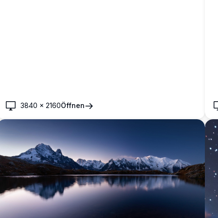
3840
×
2160
Öffnen