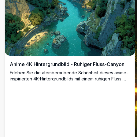
Anime 4K Hintergrundbild - Ruhiger Fluss-Canyon
Erleben Sie die atemberaubende Schönheit dieses anime-
inspirierten 4K-Hintergrundbilds mit einem ruhigen Fluss,
der durch einen majestätischen Canyon fließt. Die üppige
Grünlandschaft und das kristallklare Wasser schaffen eine
ruhige und eindringliche Szene, perfekt um Ihren Desktop
oder mobilen Bildschirm zu verschönern.