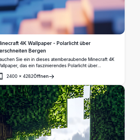
inecraft 4K Wallpaper - Polarlicht über
erschneiten Bergen
auchen Sie ein in dieses atemberaubende Minecraft 4K
allpaper, das ein faszinierendes Polarlicht über
chneebedeckten Bergen zeigt. Die detaillierte,
2400
×
4282
Öffnen
ochauflösende Szene fängt die Essenz einer friedlichen
internacht in der Minecraft-Welt ein, komplett mit einem
uhigen Fluss und leuchtenden Bäumen.