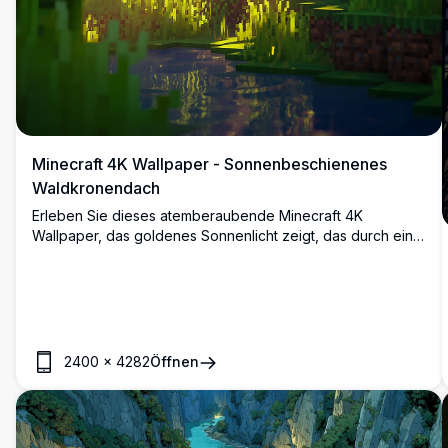
Minecraft 4K Wallpaper - Sonnenbeschienenes
Waldkronendach
Erleben Sie dieses atemberaubende Minecraft 4K
Wallpaper, das goldenes Sonnenlicht zeigt, das durch ein
üppiges Waldkronendach strömt. Das hochauflösende Bild
fängt das magische Wechselspiel von Licht und Schatten
zwischen ragenden Bäumen ein und schafft eine ruhige
und eindringliche Waldatmosphäre.
2400
×
4282
Öffnen