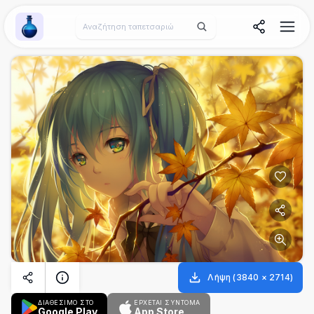
Wallpaper Alchemy
Λήψη
(
3840
×
2714
)
ΔΙΑΘΕΣΙΜΟ ΣΤΟ
ΈΡΧΕΤΑΙ ΣΎΝΤΟΜΑ
Google Play
App Store