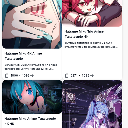
Hatsune Miku Trio Anime
Ταπετσαρία 4K
Ζωντανή ταπετσαρία anime υψηλής
ανάλυσης που παρουσιάζει τις Hatsune
Miku, Kasane Teto και Akita Neru σε μια
Hatsune Miku 4K Anime
χαρούμενη ομαδική πόζα. Το πολύχρωμο
Ταπετσαρία
έργο τέχνης αναδεικνύει τους
εμβληματικούς χαρακτήρες Vocaloid με τα
Εκπληκτική υψηλής ανάλυσης 4K anime
χαρακτηριστικά τους μπλε, ξανθά και ροζ
ταπετσαρία με την Hatsune Miku με
μαλλιά, ιδανικό για λάτρεις του anime και
όμορφα τουρκουάζ μαλλιά και μαγευτικά
οπαδούς των Ιαπωνικών εικονικών
1890
×
4095
2274
×
4096
μπλε-πράσινα μάτια. Τέλεια ψηφιακή
Άνοιγμα
Άνοιγμα
τραγουδιστών.
τέχνη που παρουσιάζει τον εμβληματικό
χαρακτήρα Vocaloid σε λεπτομερή anime
στυλ με ζωηρά χρώματα και premium
ποιότητας εικονογράφηση.
Hatsune Miku Anime Ταπετσαρία
4K HD