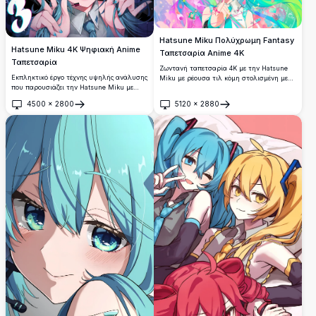
Hatsune Miku Πολύχρωμη Fantasy
Hatsune Miku 4K Ψηφιακή Anime
Ταπετσαρία Anime 4K
Ταπετσαρία
Ζωντανή ταπετσαρία 4K με την Hatsune
Εκπληκτικό έργο τέχνης υψηλής ανάλυσης
Miku με ρέουσα τιλ κόμη στολισμένη με
που παρουσιάζει την Hatsune Miku με
λουλούδια, αστέρια και πολύχρωμα
κυματιστά μπλε-πράσινα μαλλιά και
αξεσουάρ. Ένα εκπληκτικό έργο τέχνης
4500
×
2800
5120
×
2880
εκφραστικά τυρκουάζ μάτια. Δυναμική
anime υψηλής ανάλυσης γεμάτο παστέλ
Άνοιγμα
Άνοιγμα
σύνθεση με κοσμικά στοιχεία, ζωντανά
χρώματα, σπίθες και παραμυθένιες
φωτιστικά εφέ και λεπτομερή anime στυλ
λεπτομέρειες ιδανικές για φόντα επιφάνειας
που είναι τέλειο για οποιοδήποτε φόντο
εργασίας.
οθόνης.