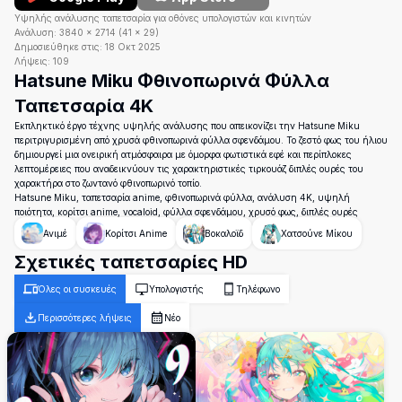
Υψηλής ανάλυσης ταπετσαρία για οθόνες υπολογιστών και κινητών
Ανάλυση:
3840
×
2714
(
41
×
29
)
Δημοσιεύθηκε στις:
18 Οκτ 2025
Λήψεις:
109
Hatsune Miku Φθινοπωρινά Φύλλα
Ταπετσαρία 4K
Εκπληκτικό έργο τέχνης υψηλής ανάλυσης που απεικονίζει την Hatsune Miku
περιτριγυρισμένη από χρυσά φθινοπωρινά φύλλα σφενδάμου. Το ζεστό φως του ήλιου
δημιουργεί μια ονειρική ατμόσφαιρα με όμορφα φωτιστικά εφέ και περίπλοκες
λεπτομέρειες που αναδεικνύουν τις χαρακτηριστικές τιρκουάζ διπλές ουρές του
χαρακτήρα στο ζωντανό φθινοπωρινό τοπίο.
Hatsune Miku, ταπετσαρία anime, φθινοπωρινά φύλλα, ανάλυση 4K, υψηλή
ποιότητα, κορίτσι anime, vocaloid, φύλλα σφενδάμου, χρυσό φως, διπλές ουρές
Ανιμέ
Κορίτσι Anime
Βοκαλοϊδ
Χατσούνε Μίκου
Σχετικές ταπετσαρίες HD
Όλες οι συσκευές
Υπολογιστής
Τηλέφωνο
Περισσότερες λήψεις
Νέο