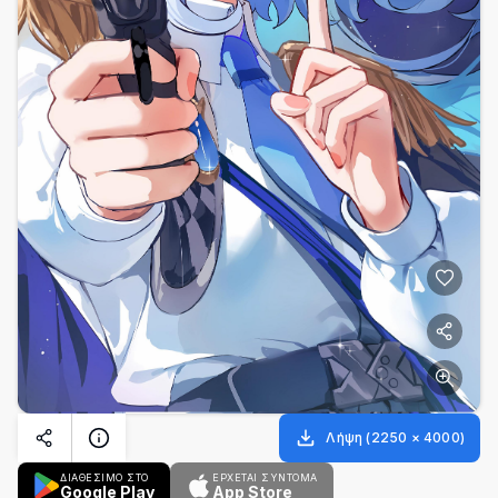
Λήψη
(
2250
×
4000
)
ΔΙΑΘΕΣΙΜΟ ΣΤΟ
ΈΡΧΕΤΑΙ ΣΎΝΤΟΜΑ
Google Play
App Store