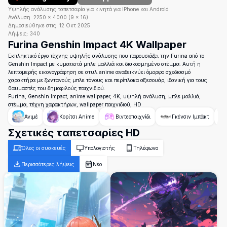
Υψηλής ανάλυσης ταπετσαρία για κινητά για iPhone και Android
Ανάλυση:
2250
×
4000
(
9
×
16
)
Δημοσιεύθηκε στις:
12 Οκτ 2025
Λήψεις:
340
Furina Genshin Impact 4K Wallpaper
Εκπληκτικό έργο τέχνης υψηλής ανάλυσης που παρουσιάζει την Furina από το
Genshin Impact με κυματιστά μπλε μαλλιά και διακοσμημένο στέμμα. Αυτή η
λεπτομερής εικονογράφηση σε στυλ anime αναδεικνύει όμορφο σχεδιασμό
χαρακτήρα με ζωντανούς μπλε τόνους και περίπλοκα αξεσουάρ, ιδανική για τους
θαυμαστές του δημοφιλούς παιχνιδιού.
Furina, Genshin Impact, anime wallpaper, 4K, υψηλή ανάλυση, μπλε μαλλιά,
στέμμα, τέχνη χαρακτήρων, wallpaper παιχνιδιού, HD
Ανιμέ
Κορίτσι Anime
Βιντεοπαιχνίδι
Γκένσιν Ιμπάκτ
Σχετικές ταπετσαρίες HD
Όλες οι συσκευές
Υπολογιστής
Τηλέφωνο
Περισσότερες λήψεις
Νέο