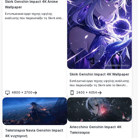
Skirk Genshin Impact 4K Anime
Wallpaper
Εντυπωσιακό έργο τέχνης υψηλής
ανάλυσης που παρουσιάζει τη Skirk από
το Genshin Impact με μαλλιά μοβ που
κυματίζουν και μυστικιστικά κρυστάλλινα
στοιχεία σε έναν αστερισμένο κοσμικό
φόντο. Τέλεια ταπετσαρία επιφάνειας
εργασίας που παρουσιάζει αιθέριο στυλ
τέχνης anime με ζωντανή μοβ και μπλε
χρωματική παλέτα.
Skirk Genshin Impact 4K Wallpaper
Εκπληκτικό έργο τέχνης υψηλής ανάλυσης
που παρουσιάζει τη Skirk από το Genshin
Impact σε αιθέριους μωβ τόνους. Ο
4800
×
2700
2400
×
4054
μυστικιστικός χαρακτήρας κρατά μια
Άνοιγμα
Άνοιγμα
λαμπερή σφαίρα ενάντια σε ένα αστρικό
κοσμικό φόντο, αναδεικνύοντας όμορφη
τέχνη σε στιλ anime με κυματιστά μαλλιά
και μαγική ατμόσφαιρα ιδανική για
οποιαδήποτε οθόνη.
Arlecchino Genshin Impact 4K
Ταπετσαρία Navia Genshin Impact
Ταπετσαρία
4K νυχτερινή