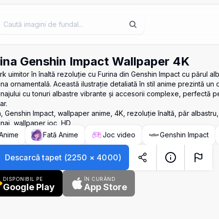
ina Genshin Impact Wallpaper 4K
k uimitor în înaltă rezoluție cu Furina din Genshin Impact cu părul alb
na ornamentală. Această ilustrație detaliată în stil anime prezintă un
ajului cu tonuri albastre vibrante și accesorii complexe, perfectă pen
ar.
a, Genshin Impact, wallpaper anime, 4K, rezoluție înaltă, păr albastru
naj, wallpaper joc, HD
Anime
Fată Anime
Joc video
Genshin Impact
Descarcă tapet
(
2250
×
4000
)
DISPONIBIL PE
ÎN CURÂND
Google Play
App Store