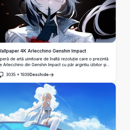
allpaper 4K Arlecchino Genshin Impact
peră de artă uimitoare de înaltă rezoluție care o prezintă
e Arlecchino din Genshin Impact cu păr argintiu izbitor și
chi stacojii. Acest wallpaper premium 4K prezintă iluminare
3035
×
1939
Deschide
ramatică și stilul artistic anime detaliat, perfect pentru
ntuziaștii gaming-ului și fanii anime care caută fundaluri
esktop de calitate.