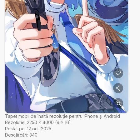
Tapet mobil de înaltă rezoluție pentru iPhone și Android
Rezoluție:
2250
×
4000
(
9
×
16
)
Postat pe:
12 oct. 2025
Descărcări:
340