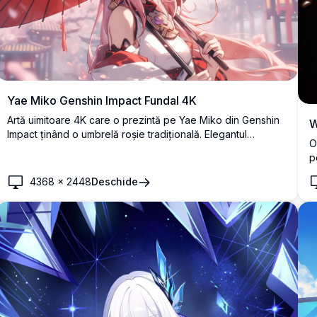
Yae Miko Genshin Impact Fundal 4K
Artă uimitoare 4K care o prezintă pe Yae Miko din Genshin
W
Impact ținând o umbrelă roșie tradițională. Elegantul
O
personaj anime este înfățișat cu păr roz care curge și
p
accesorii ornamentale pe un fundal de vis cu flori de cireș,
o
perfect pentru fundaluri de desktop.
4368
×
2448
Deschide
d
e
d