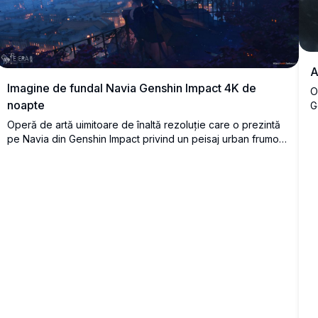
A
Imagine de fundal Navia Genshin Impact 4K de
O
noapte
G
r
Operă de artă uimitoare de înaltă rezoluție care o prezintă
p
pe Navia din Genshin Impact privind un peisaj urban frumos
p
iluminat la amurg. Personajul anime stă elegant pe un
balcon cu pălăria sa caracteristică și părul care plutește,
înconjurată de lumini calde strălucitoare și un cer albastru
de seară fascinant.