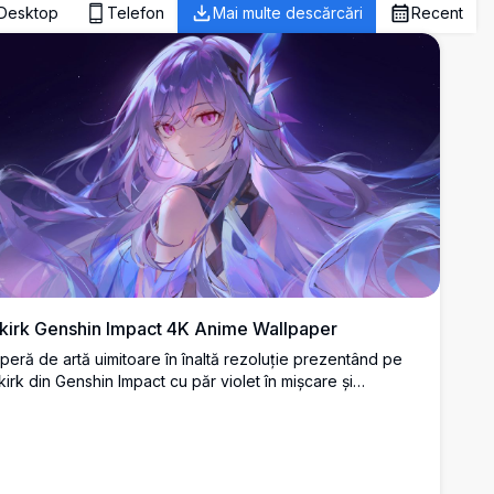
Desktop
Telefon
Mai multe descărcări
Recent
kirk Genshin Impact 4K Anime Wallpaper
peră de artă uimitoare în înaltă rezoluție prezentând pe
kirk din Genshin Impact cu păr violet în mișcare și
lemente cristalice mistice pe un fundal cosmic înstelat.
allpaper desktop perfect care prezintă stilul artistic anime
teric cu o paletă vibrantă de culori violet și albastru.