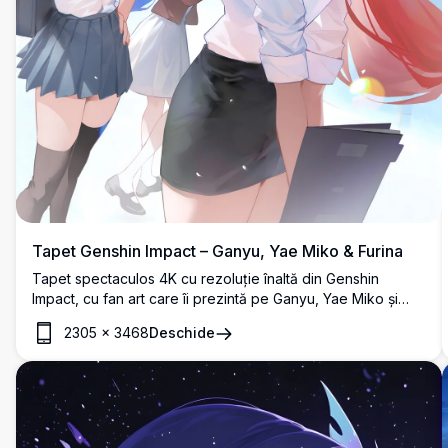
Tapet Genshin Impact – Ganyu, Yae Miko & Furina
Tapet spectaculos 4K cu rezoluție înaltă din Genshin
Impact, cu fan art care îi prezintă pe Ganyu, Yae Miko și
Furina într-un peisaj urban futurist vibrant. Personajele sunt
2305
×
3468
Deschide
îmbrăcate în ținute elegante cu poziții dinamice și un stil
artistic anime viu.