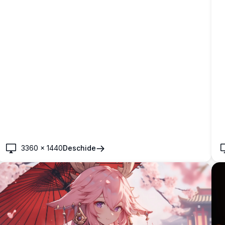
3360
×
1440
Deschide