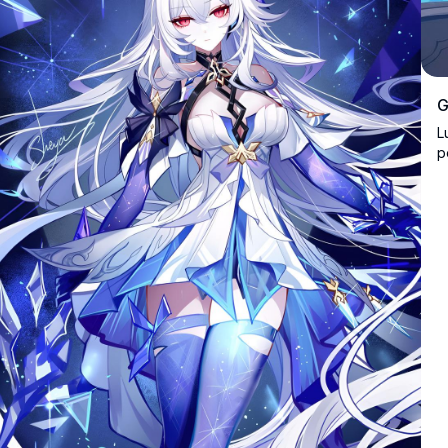
G
L
p
f
p
a
d