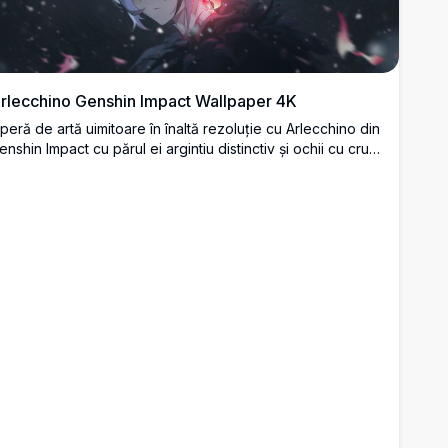
rlecchino Genshin Impact Wallpaper 4K
peră de artă uimitoare în înaltă rezoluție cu Arlecchino din
enshin Impact cu părul ei argintiu distinctiv și ochii cu cruci
oșii. Setată pe un fundal întunecat mistic cu particule
lutitoare și efecte de iluminare roz magice, perfectă
entru wallpaper desktop.