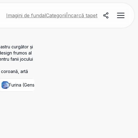
Imagini de fundal
Categorii
Încarcă tapet
astru curgător și
 design frumos al
tru fanii jocului
, coroană, artă
Furina (Genshin Impact)