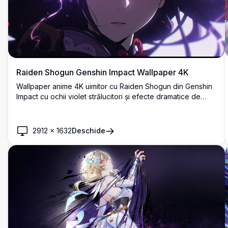
Raiden Shogun Genshin Impact Wallpaper 4K
Wallpaper anime 4K uimitor cu Raiden Shogun din Genshin
Impact cu ochii violet strălucitori și efecte dramatice de
fulger. Operă de artă în înaltă rezoluție care prezintă
Electro Archon într-o atmosferă întunecată fascinantă cu
iluminare eterică și elemente vizuale dinamice.
2912
×
1632
Deschide