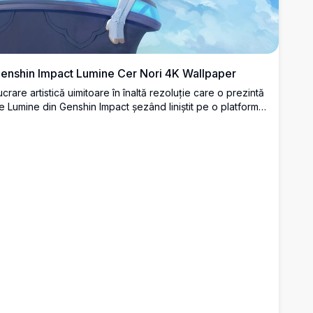
enshin Impact Lumine Cer Nori 4K Wallpaper
ucrare artistică uimitoare în înaltă rezoluție care o prezintă
e Lumine din Genshin Impact șezând liniștit pe o platformă
uturistă înconjurată de ceruri albastre frumoase și nori albi
ufoși. Acest wallpaper liniștit în stil anime surprinde o
tmosferă de vis, eterică, perfectă pentru fundalurile
esktop-ului.