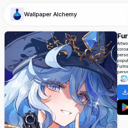
Wallpaper Alchemy
Fur
Artwor
coroa
person
popul
Furin
perso