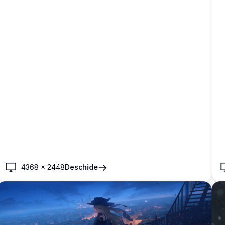
4368
×
2448
Deschide