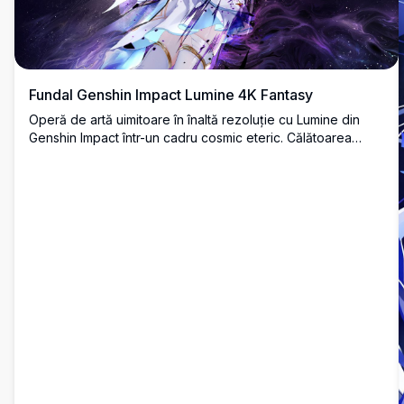
Fundal Genshin Impact Lumine 4K Fantasy
Operă de artă uimitoare în înaltă rezoluție cu Lumine din
Genshin Impact într-un cadru cosmic eteric. Călătoarea
blondă este reprezentată cu părul în mișcare și energie
purpurie mistică învârtindu-se în jurul ei pe fundalul unei
nopți înstelate, perfectă pentru fundaluri desktop.