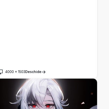
4000
×
1503
Deschide