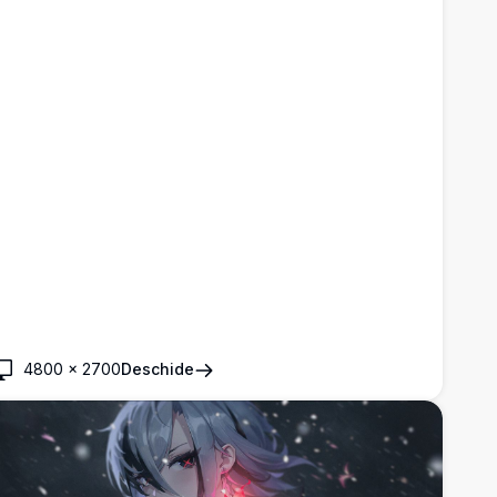
4800
×
2700
Deschide