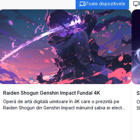
Toate dispozitivele
Raiden Shogun Genshin Impact Fundal 4K
S
Operă de artă digitală uimitoare în 4K care o prezintă pe
O
Raiden Shogun din Genshin Impact mânuind sabia ei electro
S
în mijlocul energiei violet învârtite și a petalelor de cireș.
e
Ilustrație în stil anime de înaltă rezoluție perfectă pentru
W
fundaluri desktop cu o paletă de culori violet și roz vibrantă
e
care creează o atmosferă de scenă de luptă epică.