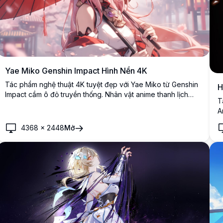
Yae Miko Genshin Impact Hình Nền 4K
Tác phẩm nghệ thuật 4K tuyệt đẹp với Yae Miko từ Genshin
H
Impact cầm ô đỏ truyền thống. Nhân vật anime thanh lịch
T
được mô tả với mái tóc hồng bay bồng và phụ kiện trang trí
A
tinh xảo trên nền hoa anh đào mơ màng, hoàn hảo làm hình
m
nền desktop.
4368
×
2448
Mở
k
c
n