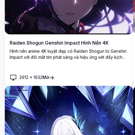
Raiden Shogun Genshin Impact Hình Nền 4K
Hình nền anime 4K tuyệt đẹp có Raiden Shogun từ Genshin
Impact với đôi mắt tím phát sáng và hiệu ứng sét đầy kịch
tính. Tác phẩm nghệ thuật độ phân giải cao thể hiện Electro
Archon trong bầu không khí tối mê hoặc với ánh sáng
huyền ảo và các yếu tố thị giác năng động.
2912
×
1632
Mở