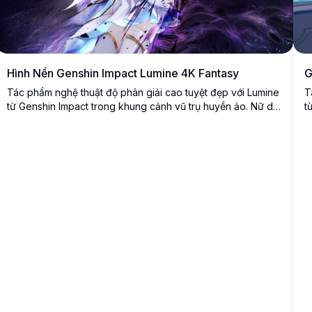
Hình Nền Genshin Impact Lumine 4K Fantasy
G
Tác phẩm nghệ thuật độ phân giải cao tuyệt đẹp với Lumine
T
từ Genshin Impact trong khung cảnh vũ trụ huyền ảo. Nữ du
t
hành tóc vàng được miêu tả với mái tóc bay bồng và năng
đ
lượng tím thần bí xoáy quanh cô trên nền đêm đầy sao,
t
hoàn hảo cho hình nền máy tính.
n
h