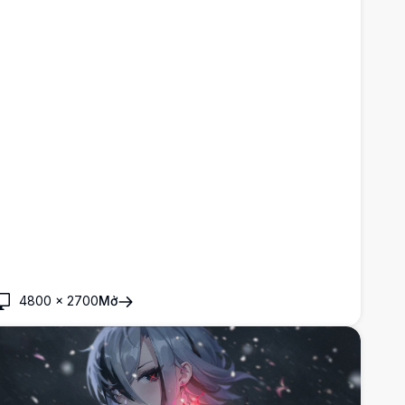
4800
×
2700
Mở