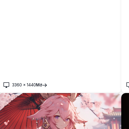
3360
×
1440
Mở