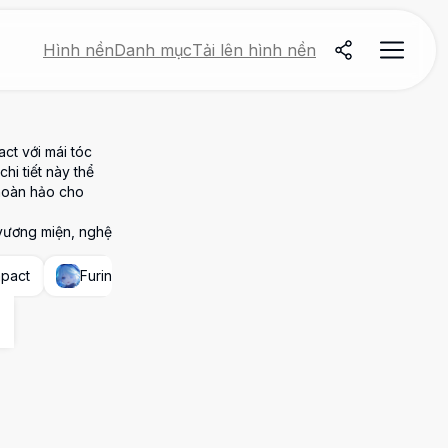
Hình nền
Danh mục
Tải lên hình nền
ct với mái tóc
i tiết này thể
 hoàn hảo cho
 vương miện, nghệ
mpact
Furina (Genshin Impact)