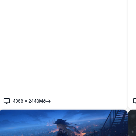
4368
×
2448
Mở