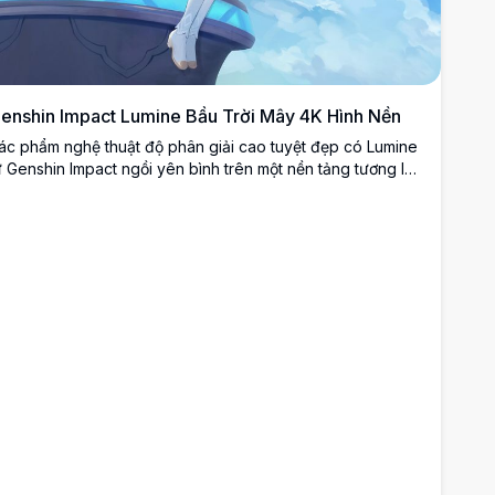
enshin Impact Lumine Bầu Trời Mây 4K Hình Nền
ác phẩm nghệ thuật độ phân giải cao tuyệt đẹp có Lumine
ừ Genshin Impact ngồi yên bình trên một nền tảng tương lai
ược bao quanh bởi bầu trời xanh đẹp và những đám mây
rắng bồng bềnh. Hình nền phong cách anime thanh bình
ày nắm bắt được bầu không khí mơ mộng, huyền ảo hoàn
ảo cho nền desktop.