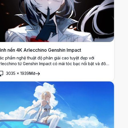
ình nền 4K Arlecchino Genshin Impact
ác phẩm nghệ thuật độ phân giải cao tuyệt đẹp với
rlecchino từ Genshin Impact có mái tóc bạc nổi bật và đôi
ắt đỏ thẫm. Hình nền 4K cao cấp này thể hiện ánh sáng
3035
×
1939
Mở
ịch tính và phong cách nghệ thuật anime chi tiết, hoàn hảo
ho những người đam mê game và fan anime tìm kiếm hình
ền desktop chất lượng.