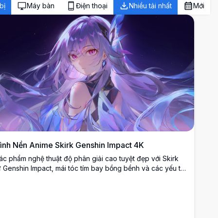
bị
Máy bàn
Điện thoại
Nhiều tải nhất
Mới
ình Nền Anime Skirk Genshin Impact 4K
ác phẩm nghệ thuật độ phân giải cao tuyệt đẹp với Skirk
ừ Genshin Impact, mái tóc tím bay bồng bềnh và các yếu tố
ha lê huyền bí trên nền vũ trụ đầy sao. Hình nền desktop
oàn hảo thể hiện phong cách nghệ thuật anime huyền ảo
ới bảng màu tím và xanh rực rỡ.