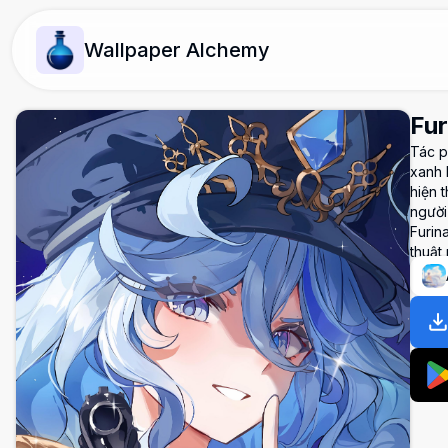
Wallpaper Alchemy
Fur
Tác p
xanh 
hiện 
người
Furin
thuật