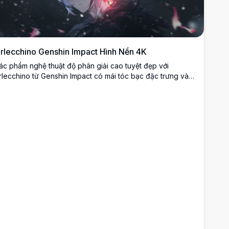
rlecchino Genshin Impact Hình Nền 4K
ác phẩm nghệ thuật độ phân giải cao tuyệt đẹp với
rlecchino từ Genshin Impact có mái tóc bạc đặc trưng và
ôi mắt có dấu thập đỏ. Được đặt trên nền tối huyền bí với
ác hạt bay lơ lửng và hiệu ứng ánh sáng hồng ma thuật,
oàn hảo cho hình nền desktop.