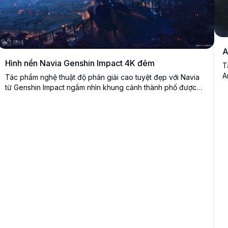
A
Hình nền Navia Genshin Impact 4K đêm
T
A
Tác phẩm nghệ thuật độ phân giải cao tuyệt đẹp với Navia
đ
từ Genshin Impact ngắm nhìn khung cảnh thành phố được
c
thắp sáng rực rỡ vào lúc hoàng hôn. Nhân vật anime đứng
h
thanh lịch trên ban công với chiếc mũ đặc trưng và mái tóc
bay bồng, được bao quanh bởi ánh đèn ấm áp và bầu trời
xanh buổi tối mê hoặc.