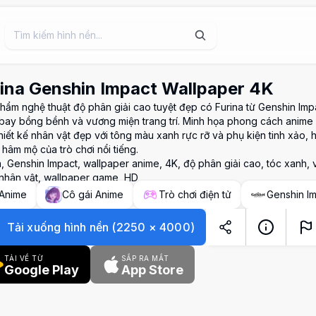
ina Genshin Impact Wallpaper 4K
hẩm nghệ thuật độ phân giải cao tuyệt đẹp có Furina từ Genshin Impa
bay bồng bềnh và vương miện trang trí. Minh họa phong cách anime ch
thiết kế nhân vật đẹp với tông màu xanh rực rỡ và phụ kiện tinh xảo,
 hâm mộ của trò chơi nổi tiếng.
a, Genshin Impact, wallpaper anime, 4K, độ phân giải cao, tóc xanh,
 nhân vật, wallpaper game, HD
Anime
Cô gái Anime
Trò chơi điện tử
Genshin I
Tải xuống hình nền
(
2250
×
4000
)
TẢI VỀ TỪ
SẮP RA MẮT
Google Play
App Store