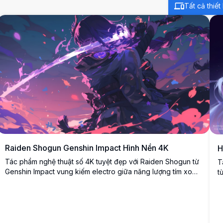
Tất cả thiết 
Raiden Shogun Genshin Impact Hình Nền 4K
H
Tác phẩm nghệ thuật số 4K tuyệt đẹp với Raiden Shogun từ
T
Genshin Impact vung kiếm electro giữa năng lượng tím xoáy
t
và cánh hoa anh đào. Minh họa phong cách anime độ phân
p
giải cao hoàn hảo cho hình nền desktop với bảng màu tím
h
và hồng rực rỡ tạo nên bầu không khí trận chiến sử thi.
v