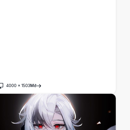
4000
×
1503
Mở