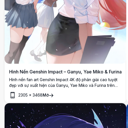
Hình Nền Genshin Impact – Ganyu, Yae Miko & Furina
Hình nền fan art Genshin Impact 4K độ phân giải cao tuyệt
đẹp với sự xuất hiện của Ganyu, Yae Miko và Furina trên
nền thành phố tương lai sống động. Các nhân vật được thể
2305
×
3468
Mở
hiện với trang phục thời thượng, tư thế năng động và phong
cách nghệ thuật anime sắc nét.