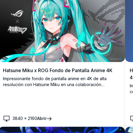
Hatsune Miku x ROG Fondo de Pantalla Anime 4K
H
4
Impresionante fondo de pantalla anime en 4K de alta
resolución con Hatsune Miku en una colaboración
I
exclusiva de ASUS ROG. Miku viste un traje tecnológico
c
futurista con brillantes detalles en cian, mostrando una
l
perfecta fusión entre la cultura musical y la cultura gamer.
y
e
3840
×
2160
Abrir