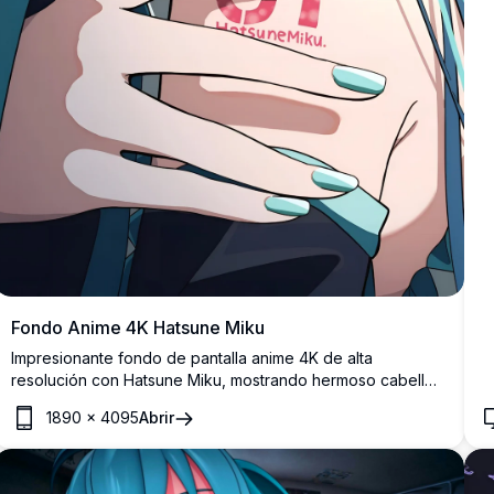
Fondo Anime 4K Hatsune Miku
Impresionante fondo de pantalla anime 4K de alta
resolución con Hatsune Miku, mostrando hermoso cabello
turquesa y cautivadores ojos azul-verde. Arte digital
1890
×
4095
Abrir
perfecto que presenta al icónico personaje Vocaloid en
estilo anime detallado con colores vibrantes e ilustración
de calidad premium.