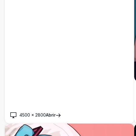
4500
×
2800
Abrir