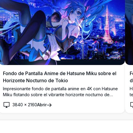
Fondo de Pantalla Anime de Hatsune Miku sobre el
F
Horizonte Nocturno de Tokio
d
Impresionante fondo de pantalla anime en 4K con Hatsune
H
Miku flotando sobre el vibrante horizonte nocturno de
t
Tokio, con brillantes luces de neón de la ciudad y la
i
3840
×
2160
Abrir
icónica Torre de Tokio iluminada al fondo.
c
a
r