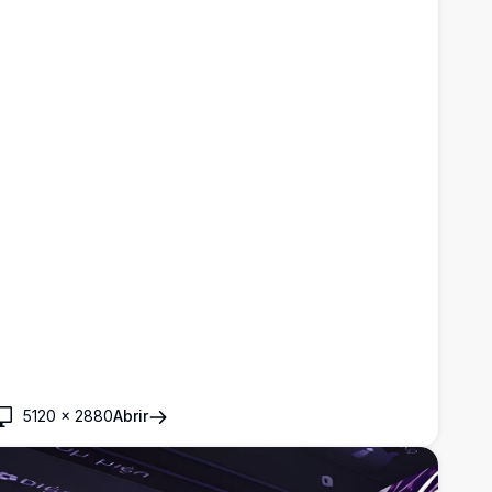
5120
×
2880
Abrir