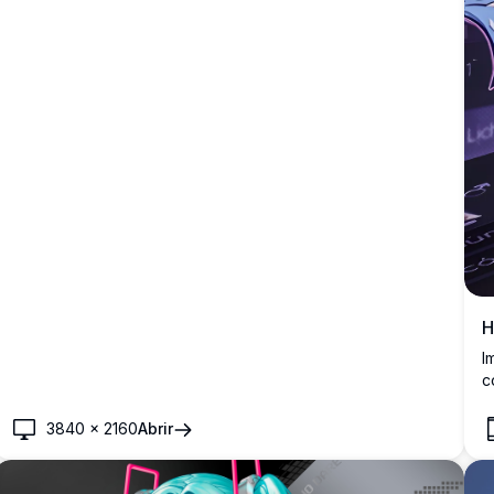
H
I
c
g
W
3840
×
2160
Abrir
v
e