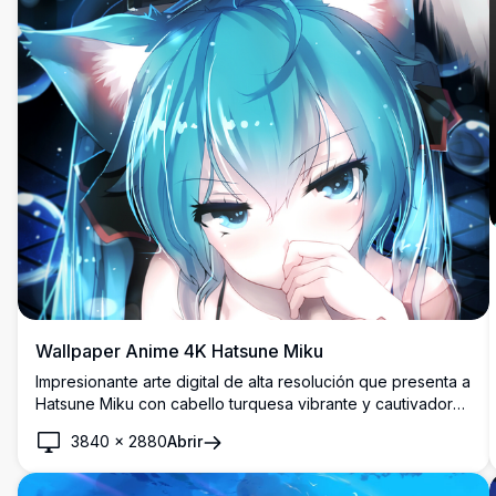
Wallpaper Anime 4K Hatsune Miku
Impresionante arte digital de alta resolución que presenta a
Hatsune Miku con cabello turquesa vibrante y cautivadores
ojos azules. Este wallpaper anime premium muestra
3840
×
2880
Abrir
hermosos efectos de iluminación, diseño detallado de
personajes y calidad 4K cristalina perfecta para cualquier
pantalla.