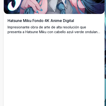
Hatsune Miku Fondo 4K Anime Digital
Impresionante obra de arte de alta resolución que
presenta a Hatsune Miku con cabello azul-verde ondulante
y ojos turquesa expresivos. Composición dinámica con
elementos cósmicos, efectos de iluminación vibrantes y
estilo anime detallado perfecto para cualquier fondo de
pantalla.