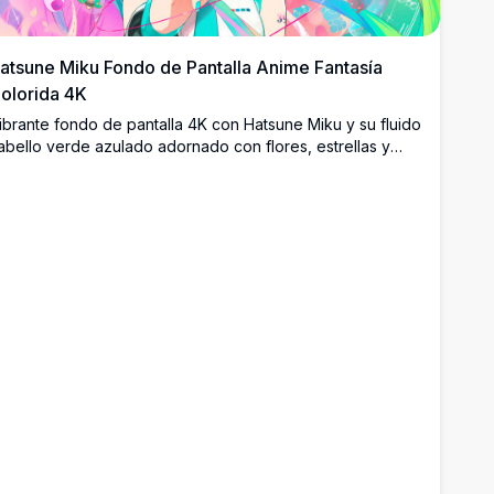
atsune Miku Fondo de Pantalla Anime Fantasía
olorida 4K
ibrante fondo de pantalla 4K con Hatsune Miku y su fluido
abello verde azulado adornado con flores, estrellas y
ccesorios coloridos. Una impresionante obra de arte
nime en alta resolución repleta de colores pastel,
estellos y detalles caprichosos, perfecta para fondos de
scritorio.