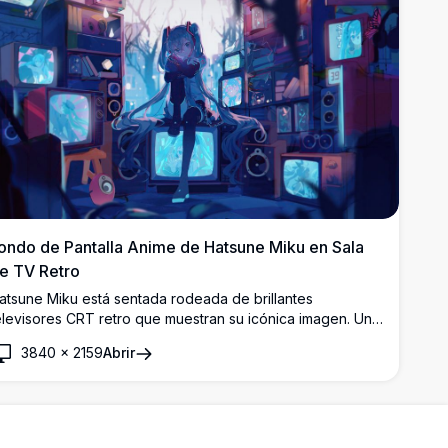
ondo de Pantalla Anime de Hatsune Miku en Sala
e TV Retro
atsune Miku está sentada rodeada de brillantes
elevisores CRT retro que muestran su icónica imagen. Una
mpresionante obra de arte anime inspirada en el
3840
×
2159
Abrir
yberpunk con coletas gemelas en color verde azulado,
tmósfera oscura y vibrante iluminación azul neón en
esolución 4K.