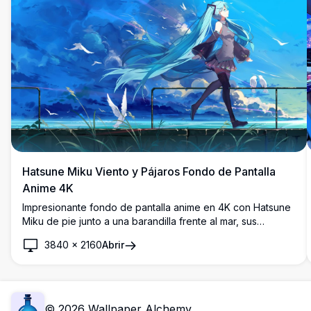
Hatsune Miku Viento y Pájaros Fondo de Pantalla
Anime 4K
Impresionante fondo de pantalla anime en 4K con Hatsune
Miku de pie junto a una barandilla frente al mar, sus
icónicas coletas color verde azulado ondeando en el
3840
×
2160
Abrir
viento, rodeada de pájaros blancos sobrevolando un
dramático cielo azul.
©
2026
Wallpaper Alchemy