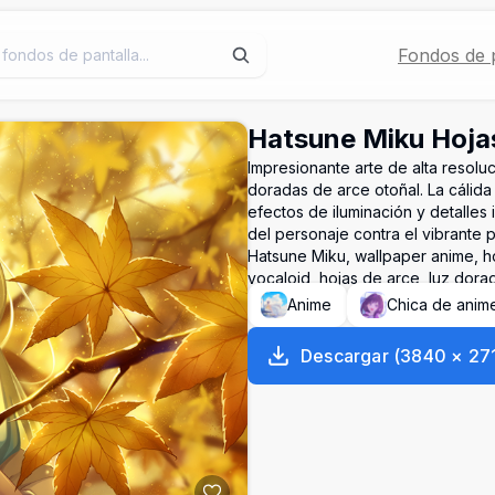
Fondos de p
Hatsune Miku Hoja
Impresionante arte de alta resol
doradas de arce otoñal. La cálid
efectos de iluminación y detalles
del personaje contra el vibrante p
Hatsune Miku, wallpaper anime, ho
vocaloid, hojas de arce, luz dora
Anime
Chica de anim
Descargar
(
3840
×
27