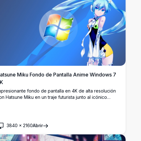
atsune Miku Fondo de Pantalla Anime Windows 7
K
mpresionante fondo de pantalla en 4K de alta resolución
on Hatsune Miku en un traje futurista junto al icónico
ogotipo de Windows 7. Perfecto para fanáticos del anime
 entusiastas de la tecnología que buscan un fondo de
scritorio vibrante y llamativo.
3840
×
2160
Abrir