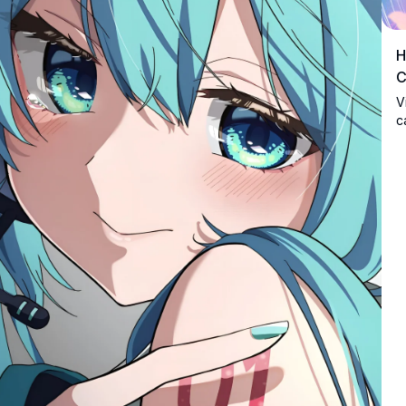
H
C
V
c
a
a
d
e