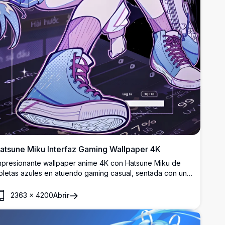
atsune Miku Interfaz Gaming Wallpaper 4K
mpresionante wallpaper anime 4K con Hatsune Miku de
oletas azules en atuendo gaming casual, sentada con una
uitarra contra un fondo de interfaz digital futurista.
allpaper de escritorio en alta resolución perfecto con
2363
×
4200
Abrir
ibrante estética cyberpunk púrpura y azul para
ntusiastas del anime.