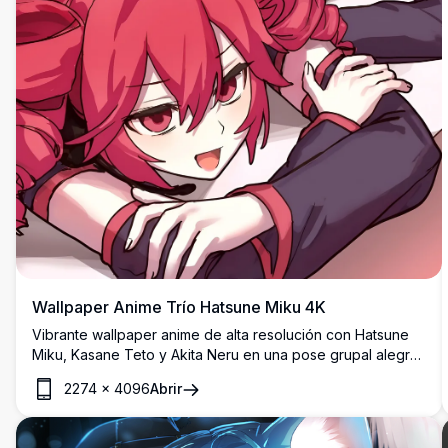
Wallpaper Anime Trío Hatsune Miku 4K
Vibrante wallpaper anime de alta resolución con Hatsune
Miku, Kasane Teto y Akita Neru en una pose grupal alegre.
La colorida obra de arte muestra a los icónicos personajes
2274
×
4096
Abrir
Vocaloid con su característico cabello azul, rubio y rosa,
perfecto para entusiastas del anime y fanáticos de las
cantantes virtuales japonesas.