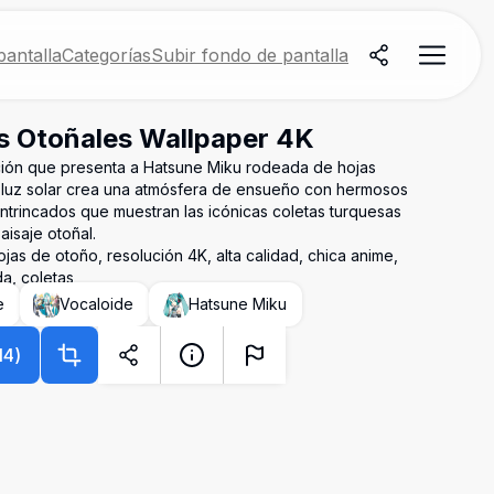
antalla
Categorías
Subir fondo de pantalla
s Otoñales Wallpaper 4K
ución que presenta a Hatsune Miku rodeada de hojas
a luz solar crea una atmósfera de ensueño con hermosos
 intrincados que muestran las icónicas coletas turquesas
aisaje otoñal.
jas de otoño, resolución 4K, alta calidad, chica anime,
da, coletas
e
Vocaloide
Hatsune Miku
14
)