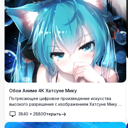
поклонников японских виртуальных певиц.
Обои Аниме 4K Хатсуне Мику
Потрясающее цифровое произведение искусства
высокого разрешения с изображением Хатсуне Мику с
яркими бирюзовыми волосами и пленительными
3840
×
2880
Открыть
голубыми глазами. These премиум обои аниме
демонстрируют красивые световые эффекты,
детальный дизайн персонажа и кристально чистое