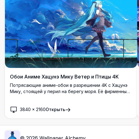
качество 4K.
Обои Аниме Хацунэ Мику Ветер и Птицы 4K
Потрясающие аниме-обои в разрешении 4K с Хацунэ
Мику, стоящей у перил на берегу моря. Её фирменные
бирюзовые двойные хвостики развеваются на ветру, а
вокруг белые птицы парят в драматичном голубом
3840
×
2160
Открыть
небе.
©
2026
Wallpaper Alchemy