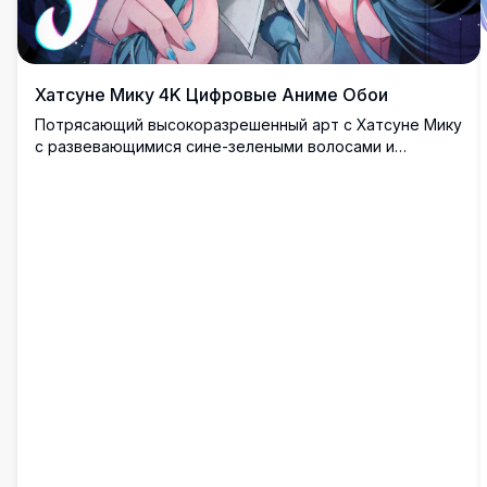
Хатсуне Мику 4K Цифровые Аниме Обои
Потрясающий высокоразрешенный арт с Хатсуне Мику
с развевающимися сине-зелеными волосами и
выразительными бирюзовыми глазами. Динамичная
композиция с космическими элементами, яркими
световыми эффектами и детальным аниме-стилем,
идеальная для любого фона экрана.