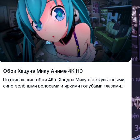
Обои Хацунэ Мику Аниме 4K HD
Потрясающие обои 4K с Хацунэ Мику с её культовыми
сине-зелёными волосами и яркими голубыми глазами
на фоне детально прорисованной реалистичной
комнаты. Аниме-арт высокого разрешения с эффектом
погружения и яркими красками.