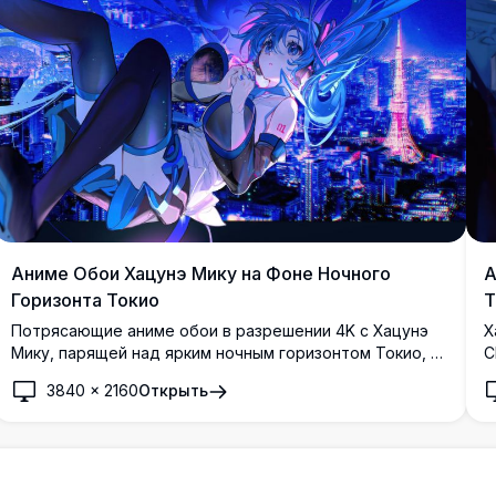
Аниме Обои Хацунэ Мику на Фоне Ночного
А
Горизонта Токио
Т
Потрясающие аниме обои в разрешении 4K с Хацунэ
Х
Мику, парящей над ярким ночным горизонтом Токио, с
C
сияющими неоновыми огнями города и легендарной
П
3840
×
2160
Открыть
Токийской башней, освещённой на заднем плане.
к
т
п