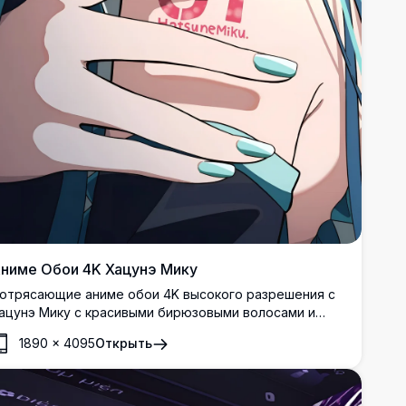
ниме Обои 4K Хацунэ Мику
отрясающие аниме обои 4K высокого разрешения с
ацунэ Мику с красивыми бирюзовыми волосами и
авораживающими сине-зелеными глазами. Идеальное
1890
×
4095
Открыть
ифровое искусство, демонстрирующее культовую
ocaloid персонажа в детализированном аниме стиле
 яркими цветами и премиальной иллюстрацией.