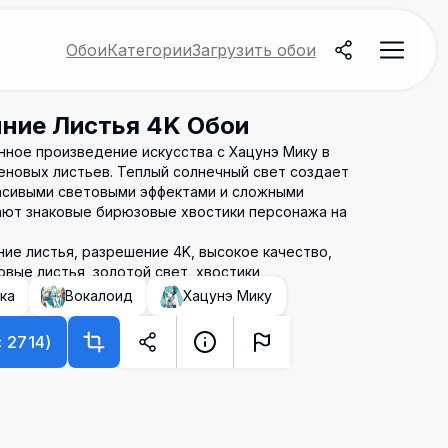
Обои
Категории
Загрузить обои
ние Листья 4K Обои
ное произведение искусства с Хацунэ Мику в
еновых листьев. Теплый солнечный свет создает
асивыми световыми эффектами и сложными
ают знаковые бирюзовые хвостики персонажа на
ние листья, разрешение 4K, высокое качество,
овые листья, золотой свет, хвостики
ка
Вокалоид
Хацунэ Мику
×
2714
)