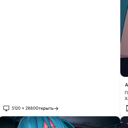
А
П
Х
з
5120
×
2880
Открыть
ц
V
с