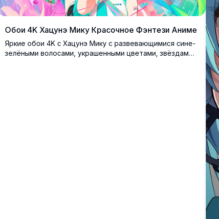
Обои 4K Хацунэ Мику Красочное Фэнтези Аниме
Яркие обои 4K с Хацунэ Мику с развевающимися сине-
зелёными волосами, украшенными цветами, звёздами
и красочными аксессуарами. Потрясающее аниме-
artwork в высоком разрешении, наполненное
пастельными цветами, блёстками и причудливыми
деталями, идеально подходящее для фона рабочего
стола.