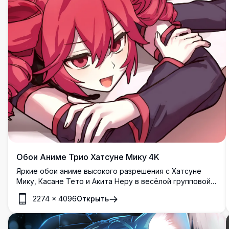
Обои Аниме Трио Хатсуне Мику 4K
Яркие обои аниме высокого разрешения с Хатсуне
Мику, Касане Тето и Акита Неру в весёлой групповой
позе. Красочное произведение искусства
2274
×
4096
Открыть
демонстрирует культовых персонажей Vocaloid с их
фирменными синими, светлыми и розовыми волосами,
идеально подходит для любителей аниме и