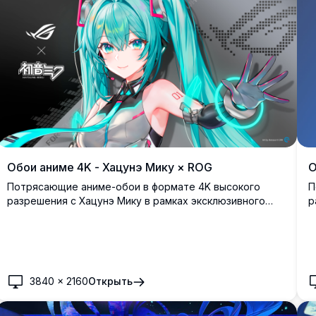
Обои аниме 4K - Хацунэ Мику × ROG
О
Потрясающие аниме-обои в формате 4K высокого
П
разрешения с Хацунэ Мику в рамках эксклюзивного
р
сотрудничества с ASUS ROG. Мику одета в
ф
футуристический технологический наряд со
W
светящимися голубыми акцентами, демонстрируя
и
идеальное сочетание музыкальной и игровой
п
культуры.
3840
×
2160
Открыть