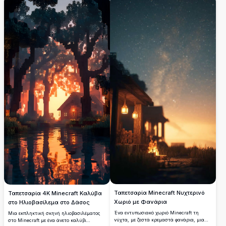
δέντρο με καταρρακτώδη φώτα,
ηλιοβασιλέματος, αυτή η εικόνα
στριφογυριστά πέτρινα μονοπάτια, και μια
αιχμαλωτίζει την ουσία των ήρεμων
αιθέρια μπλε ατμόσφαιρα που δημιουργεί
εικονικών τοπίων. Ιδανικό για λάτρεις των
έναν ονειρικό κόσμο φαντασίας.
παιχνιδιών και φανατικούς του Minecraft,
η σκηνή είναι τοποθετημένη ανάμεσα σε
μπλοκ δέντρα και λαμπερό νερό,
δημιουργώντας μια ειδυλλιακή ψηφιακή
απόδραση. Μεταμορφώστε την οθόνη σας
με αυτό το όμορφο και ήρεμο έργο τέχνης
με θέμα το Minecraft.
Ταπετσαρία Minecraft Νυχτερινό
Ταπετσαρία 4K Minecraft Καλύβα
Χωριό με Φανάρια
στο Ηλιοβασίλεμα στο Δάσος
Ένα εντυπωσιακό χωριό Minecraft τη
Μια εκπληκτική σκηνή ηλιοβασιλέματος
νύχτα, με ζεστά κρεμαστά φανάρια, μια
στο Minecraft με ένα άνετο καλύβι