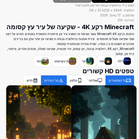
טפט נייד ברזולוציה גבוהה לאייפון ולאנדרואיד
רזולוציה:
2944
×
5232
(
9
×
16
)
פורסם ב:
17 באוק׳ 2025
הורדות:
214
Minecraft רקע 4K - שקיעה של עיר עץ קסומה
התנסו ברקע Minecraft 4K עוצר נשימה זה המציג עיר עץ מיסטית המוארת בפנסים חמים על רקע
שמי שקיעה סגולים מהממים. יצירת אמנות ברזולוציה גבוהה זו מציגה עץ זוהר ענק עם בניינים
מורכבים השוכנים בין ענפיו, יוצרת אווירה פנטסטית קסומה.
Minecraft, רקע 4K, רזולוציה גבוהה, עץ קסום, עיר פנטזיה, שקיעה סגולה, פנסים זוהרים, מיסטי,
בית עץ, קסום
לילה
זוהר
יער
מיינקראפט
כפר
טפטים HD קשורים
כל המכשירים
שולחני
טלפון
הכי הורדות
חדש