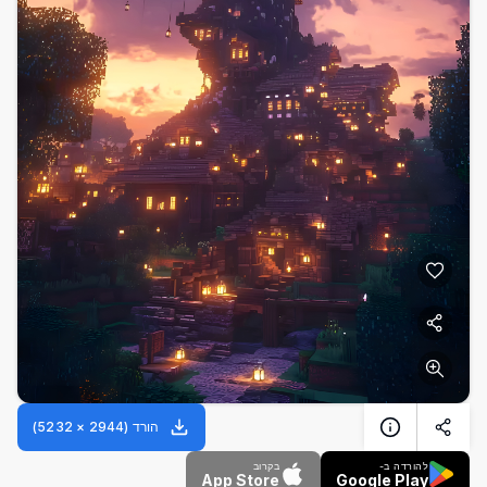
הורד
(
2944
×
5232
)
להורדה ב-
בקרוב
App Store
Google Play