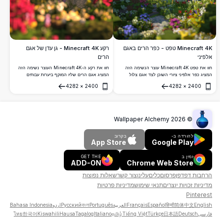
Minecraft 4K טפט - כפר הרים באגם
רקע Minecraft 4K - גן עדן של אגם
אלפיני
הרים
חוו את טפט Minecraft 4K עוצר הנשימה הזה
חוו את רקע ה-Minecraft 4K העוצר נשימה הזה
המציג כפר אלפיני ציורי השוכן לצד אגם צלול
המציג אגם הרים שליו המוקף ביערות עבותים
כקריסטל. הרים מכוסי שלג מתנשאים בהדר ברקע
ופסגות נישאות. הסצנה ברזולוציה גבוהה כוללת
4282
×
2400
4282
×
2400
בעוד פרחי בר תוססים פורחים לאורך קו החוף,
פרחים תוססים, מים שלווים ובית עץ מקסים השוכן
פתח
פתח
יוצרים שילוב מושלם של יופי טבעי וקסם אדריכלי
בחיבוק הטבע.
ברזולוציה גבוהה מהממת.
Wallpaper Alchemy
2026
©
להורדה ב-
בקרוב
App Store
Google Play
זמין ב
GET THE
ADD-ON
Chrome Web Store
הרחבות דפדפן
פרסום
כלים
עלינו
צור קשר
שאלות נפוצות
מדיניות זכויות יוצרים
תנאי שימוש
מדיניות פרטיות
Pinterest
English
简体中文
हिन्दी
Español
Français
العربية
Português
বাংলা
Русский
اردو
Bahasa Indonesia
فارسی
Deutsch
日本語
Türkçe
Tiếng Việt
தமிழ்
Italiano
Tagalog
Hausa
Kiswahili
한국어
ไทย