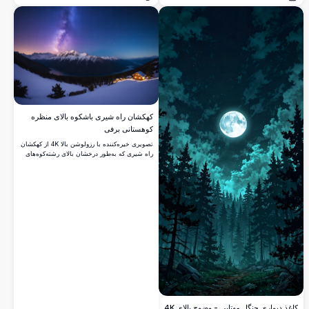
باز کردن
باز کردن
شب‌تاب جادویی، صحنه را روشن می‌کنند و فضایی
رؤیایی و اثیری ایجاد می‌کنند. ایده‌آل برای
دوست‌داران هنر فانتزی، این تصویر با کیفیت بالا
زیبایی آرام یک جنگل اسرارآمیز را به تصویر
می‌کشد، مناسب برای والپیپر، چاپ، یا
مجموعه‌های دیجیتال.
کهکشان راه شیری باشکوه بالای منظره
کوهستانی برفی
تصویری خیره‌کننده با رزولوشن بالا 4K از کهکشان
راه شیری که به‌طور درخشان بالای رشته‌کوه‌های
برفی می‌درخشد. این صحنه شامل قله‌های
پوشیده از برف و دریاچه‌ای آرام است که آسمان
پرستاره را منعکس می‌کند. این بیابان زمستانی
نفس‌گیر زیر آسمان پرستاره برای علاقه‌مندان به
طبیعت، ستاره‌شناسان و کسانی که به دنبال
زیبایی مناظر دست‌نخورده هستند، ایده‌آل است.
کاغذ دیواری جنگل مهتابی - وضوح بالای 4K