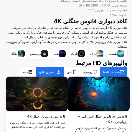
والپیپر با وضوح بالا برای صفحه‌نمایش کامپیوتر و موبایل
وضوح تصویر:
3840
×
2160
(
16
×
9
)
منتشر شده در:
۱۰ شهریور ۱۴۰۴
دانلودها:
۱٬۲۵۸
کاغذ دیواری فانوس جنگلی 4K
کاغذ دیواری 4K آرامی که یک فانوس قدیمی را نشان می‌دهد که از شاخه‌ای در میان سرخس‌های
سرسبز در جنگل مه‌آلود آویزان است. روشنایی گرم فانوس با سبزهای خنک و تاریک به زیبایی تضاد
دارد و فضایی آرام و افسون‌گر ایجاد می‌کند که برای پس‌زمینه‌های دسکتاپ ایده‌آل است.
کاغذ دیواری 4K، رزولوشن بالا، جنگل، فانوس، قدیمی، سرخس‌ها، مه‌آلود، آرام، افسون‌گر، پس‌زمینه
دسکتاپ
طبیعت
باران
تاریک
شب
درخشش
جنگل
والپیپرهای HD مرتبط
همه دستگاه‌ها
رومیزی
تلفن
بیشترین دانلود
جدید
کاغذ دیواری پورتال جنگل 4K
کاغذدیواری فانوس جنگل اسرارآمیز -
رزولوشن بالا 4K
خود را در این کاغذ دیواری پورتال جنگل با وضوح
فوق‌العاده 4K غرق کنید. این صحنه شگفت‌انگیز
درخشش مسحورکننده این کاغذدیواری فانوس
که شامل یک پورتال دایره‌ای درخشان در میان