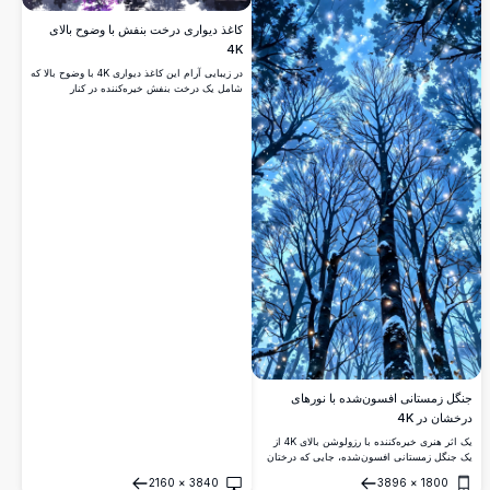
کاغذ دیواری درخت بنفش با وضوح بالای
4K
در زیبایی آرام این کاغذ دیواری 4K با وضوح بالا که
شامل یک درخت بنفش خیره‌کننده در کنار
دریاچه‌ای آرام، احاطه شده توسط جنگلی مه‌آلود
است، غرق شوید. رنگ‌های زنده و انعکاس دقیق،
صحنه‌ای آرام و مسحورکننده ایجاد می‌کند، ایده‌آل
برای دسکتاپ یا موبایل.
جنگل زمستانی افسون‌شده با نورهای
درخشان در 4K
یک اثر هنری خیره‌کننده با رزولوشن بالای 4K از
یک جنگل زمستانی افسون‌شده، جایی که درختان
بلند پوشیده از برف به سوی آسمان شب پرستاره
2160
×
3840
3896
×
1800
کشیده شده‌اند. نورهای درخشان، شبیه به کرم‌های