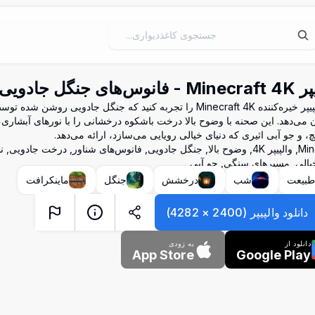
وس‌های جنگل جادویی
این والپیپر خیره‌کننده Minecraft 4K را تجربه کنید که جنگل جادویی رو
ن می‌دهد. این صحنه با وضوح بالا درخت باشکوه درخشانی را با نورهای آبشار
پیچ، و جو آبی اثیری که دنیای خیالی رویایی می‌سازد، ارائه می‌دهد.
Minecraft, والپیپر 4K, وضوح بالا, جنگل جادویی, فانوس‌های شناور, درخت جادو
خیالی, مسیرهای سنگی, جو آبی
بیعت
شب
درخشش
جنگل
ماینکرافت
دانلود والپیپر
(
2400
×
4282
)
دانلود از
به زودی
App Store
Google Play