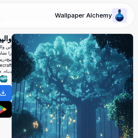
Wallpaper Alchemy
والپیپر Minecraft 4K - فان
را نشا
پیچ‌در‌
دنیای 
ط