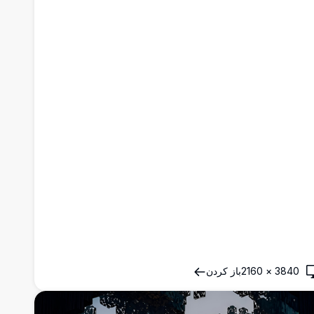
3840
×
2160
باز کردن