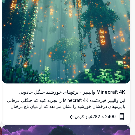
Minecraft 4K والپیپر - پرتوهای خورشید جنگل جادویی
این والپیپر خیره‌کننده Minecraft 4K را تجربه کنید که جنگلی عرفانی
با پرتوهای درخشان خورشید را نشان می‌دهد که از میان تاج درختان
انبوه عبور می‌کنند. کره‌های درخشان شناور و ذرات جادویی فضایی
2400
×
4282
باز کردن
مسحورکننده در این شاهکار منظره با وضوح بالا ایجاد می‌کنند.