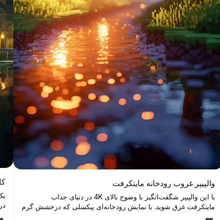
کا
والپیپر غروب رودخانه ماینکرفت
با این والپیپر شگفت‌انگیز با وضوح بالای 4K در دنیای جذاب
در
ماینکرفت غرق شوید. با نمایش رودخانه‌ای پیکسلی که درخشش گرم
آر
غروب خورشید را منعکس می‌کند، این تصویر جوهره مناظر مجازی