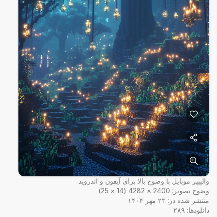
والپیپر موبایل با وضوح بالا برای آیفون و اندروید
وضوح تصویر:
2400
×
4282
(
14
×
25
)
منتشر شده در:
۲۳ مهر ۱۴۰۴
دانلودها:
۲۸۹