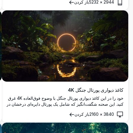
2944
×
5232
باز کردن
فضای گرم شامی دنج در دنیای پیکسلی را به تصویر می‌کشد.
کاغذ دیواری پورتال جنگل 4K
خود را در این کاغذ دیواری پورتال جنگل با وضوح فوق‌العاده 4K غرق
کنید. این صحنه شگفت‌انگیز که شامل یک پورتال دایره‌ای درخشان در
میان گیاهان سرسبز و یک جریان بازتابی است، طبیعت و عرفان را
3840
×
2160
باز کردن
در هم می‌آمیزد. ایده‌آل برای ارتقاء صفحه‌نمایش دسکتاپ یا موبایل
شما با رنگ‌های زنده و جزئیات پیچیده، ارائه‌دهنده یک پیش‌زمینه آرام
و در عین حال جذاب برای هر دستگاه.