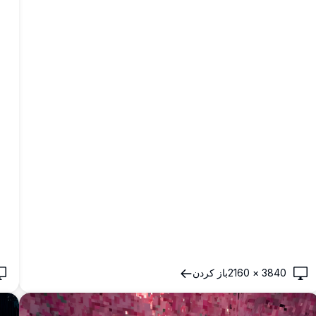
3840
×
2160
باز کردن